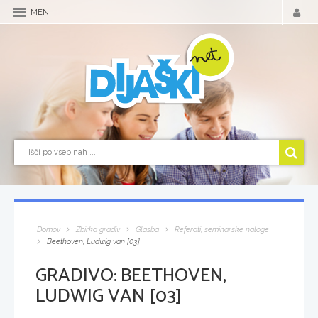
MENI
Domov
Zbirka gradiv
Glasba
Referati, seminarske naloge
Beethoven, Ludwig van [03]
GRADIVO:
BEETHOVEN,
LUDWIG VAN [03]