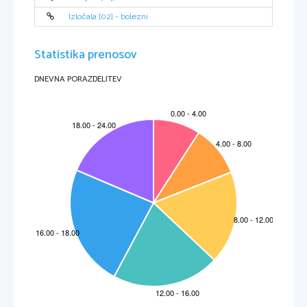
Izločala [02] - bolezni
Statistika prenosov
DNEVNA PORAZDELITEV
Ludvik van Beethoven se je rodil v obdobju pomembnih in burnih dogodkov,27.12.1770 v
Bonnu,kot sin dvornega klasika,oziroma tenorista v kapeli volilnega kneza v Bonnu.Njegov
ded pa je bil dvorni dirigent kolnskega kneza.Tako je bilo popolnoma normalno,da je mladi
Ludvik   pristal   v   kneževi   službi   najprej   kot   čembalist   in   organist,pozneje   kot   violinist   v
opernem   orkestru.Ludvik   van   Beethoven   je   bil   flamskega   porekla   in   najmlajši   med
Dunajskimi klasiki.
Beethovnova rojstna hiša.
DRUŽINA
Njegovo otroštvo in mladost sta bila zaznamovana z revščino in težavami,saj je moral že
zgodaj nadomestiti starše ter prevzeti odgovornost za družino.Njegov ded je umrl,ko je bilo
mlademu Ludviku komaj 3 leta.Njegov oče,ki je bil nadarjen skladatelj in violinist,je podlegel
pijači,kar je mladi Ludvik pogosto občutil na svoji koži.Nekoč ga je menda celo prisilil,da je
zgodaj zjutraj stoje igral klavir,saj je želel iz njega  narediti drugega Mozarta.Tolažbo je mladi