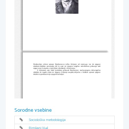
Predstavljen   referat   opisuje   Beethovnovo   težko   življenje   od   rojstva,pa   vse   do   njegove
mladosti,obdobje   ustvarjanja   del   in   oper   ter   njegovo   tragično   smrt.Referat   prikazuje   tudi
njegovo pot k uspehu z največjimi skladatelji v klasicizmu.
        Z   referatom   sem   hotel   podrobno   prikazati   Beethovnov   značaj,njegova   dela,tragično
obdobje ob izgubi sluha ter njegovo življenje  nasploh,vključno s kratkim opisom njegove
družine in predstavitvijo njegovih učiteljev.
Sorodne vsebine
Sociološka metodologija
Rimljani [04]