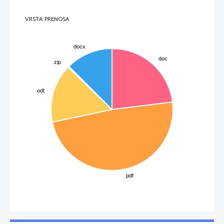
Ludvik našel v dobri,prijazni materi,ki jo je imenoval Marija Magdalena.Imel je še dva mlajša
brata Caspar Carla in Nikolaus Yohanna.
VRSTA PRENOSA
Beethovnovo družinsko drevo.