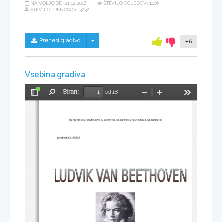
NA VOLJO OD:
21.12.2018
ŠTEVILO OGLEDOV: 1406
ŠTEVILO PRENOSOV: 3232
Skrij/prikaži meni
Prenesi gradivo
+6
Vsebina gradiva
Stran:
od 18
Preklopi
Najdi
Pomanjšaj
Povečaj
Orodja
stransko
vrstico
ŠKOFIJSKA GIMNAZIJA ANTONA MARTINA SLOMŠKA MARIBOR
predmet:GLASBA                                                                             