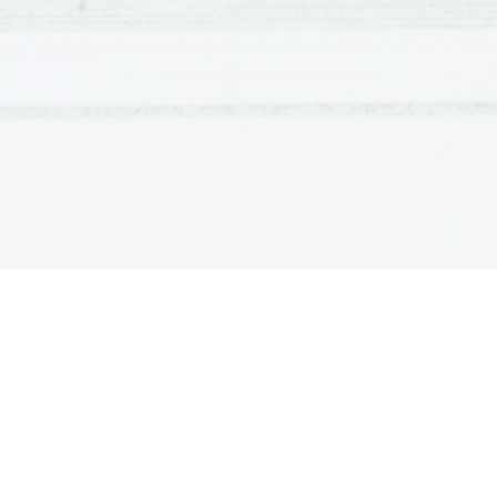
pokazal v javnosti s komično opero v enem d
Arležanko
 po besedilu Alphonsa Daudeta, v n
Bizet, poln življenjske energije. 
Njegovo najbolj slavno delo  
opero Carmen
 
1874. Znamenita zgodba o zapeljivi španski cig
drama nebrzdane strasti. To je zgodba o Carmen
razvedrilo, zato nehote povzroča propad števil
ustvaril edinstveno delo. Uspelo mu je napisati 
težko kosajo tudi največje mojstrovine soro
Dobro oblikovani značaji in tragičnost zgodbe so z
v sami glasbi – španski ritmi in ciganska mel
barvo, okolje, iz katerega Carmen izhaja in m
določa njen značaj in ravnanje.
 Carmen je ob 
prejela   ravnodušne   in   hladne   odzive.   Mnogi  
strastnosti prizorov, ki so veljali za drzne, dru
prezahtevna.
 Ne glede na to, so opero še isteg
uprizorili kar triintridesetkrat. Postala je ena najb
bilo kdaj napisanih. Bizet je umrl le tri mese
doživel njenega zmagoslavja.