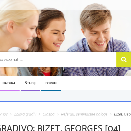
MATURA
ŠTUDIJ
FORUM
omov
Zbirka gradiv
Glasba
Referati, seminarske naloge
Bizet, Geo
GRADIVO:
BIZET, GEORGES [04]