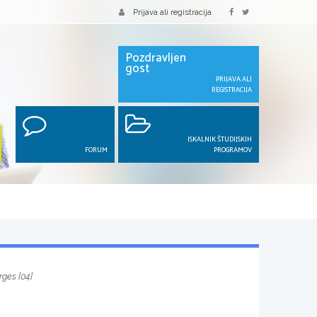
Prijava ali registracija
Pozdravljen
gost
PRIJAVA ALI
REGISTRACIJA
ISKALNIK ŠTUDIJSKIH
FORUM
PROGRAMOV
rges [04]