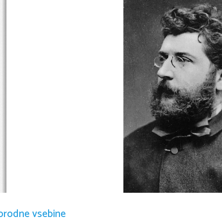
orodne vsebine
Življenjepis: