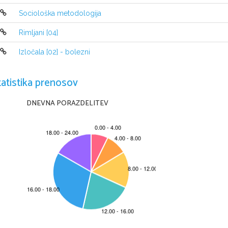
Sociološka metodologija
Rodil se je v Parizu, v družini glasbenikov in
profesor petja in povprečen skladatelj, mati in ses
Rimljani [04]
eden od stricev pa je bil igralec. Starši so prvi
pokazal veliko ljubezen do glasbe. Sprejet je b
Izločala [02] - bolezni
razred harmonije in kontrapunkta. Franz Liszt
igranjem. Zaposlen je bil v Operi in pisal gleda
dela. Preživljal se je s poučevanjem, delal je 
tatistika prenosov
priredbe za orkester. Osredotočil se je predvsem
ju je v njem budilo mesto Arles v Provansi. Nj
DNEVNA PORAZDELITEV
načeto.  Po   dokaj hladnem  sprejemu  te  oper
podeželje v upanju, da bo okreval, in se s
Cidom, pa tudi z njegovimi deli. Njegovo zdrav
star komaj 37 let.