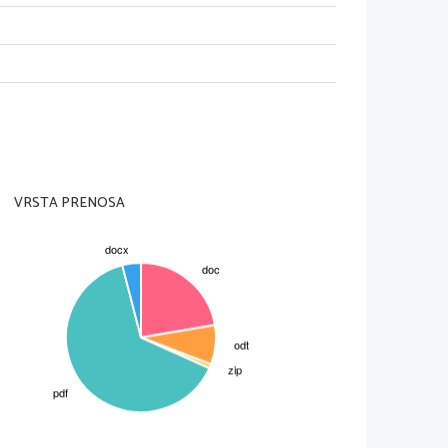
 umetnikov. Njegov oče je bil
tra sta bi bili dobri pianistki,
 učili Georgesa, ki je že kmalu
il  v razred klavirja, potem v
 je bil navdušen nad njegovim
liška, simfonična in zborovska
za glasbene založnike in pisal
 na očarljivost in osuplost, ki
egovo zdravje pa je bilo zelo
VRSTA PRENOSA
e,  se je  Bizet  preselil  na
popadel z novim izzivom, Le
je se je slabšalo, umrl pa je