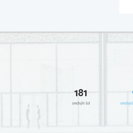
181
srednjih šol
srednje