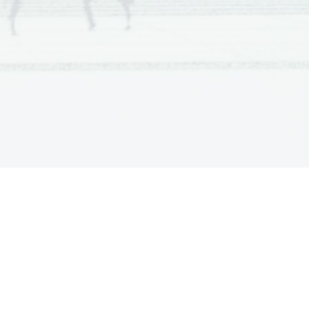
ejanju  
Djamileh
. Ustvaril je
jej se kaže zelo bistroviden
 je zložil med letoma 1873 in
anki, ki je pravzaprav ljudska
, za katero je ljubezen zgolj
nih moških. S Carmen je Bizet
realistično opero, s katero se
dnega italijanskega verizma.
elo prepričljivi, saj temeljijo
odika zarišejo močno lokalno
u ne more ubežati, saj povsem
premieri marca 1875 v Parizu
 so   se   tedaj   jezili   zaradi
gi so spet menili, da je glasba
a leta do skladateljeve smrti
olj priljubljenih oper, kar jih je
ce po premieri.
Škoda, da ni