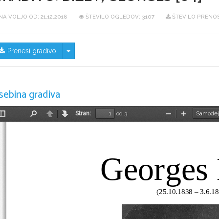
NA VOLJO OD:
21.12.2018
ŠTEVILO OGLEDOV: 3107
ŠTEVILO PRENOS
Skrij/prikaži meni
Prenesi gradivo
sebina gradiva
Stran:
od 3
Preklopi
Najdi
Nazaj
Naprej
Pomanjšaj
Povečaj
stransko
vrstico
Georges 
(25.10.1838 – 3.6.1