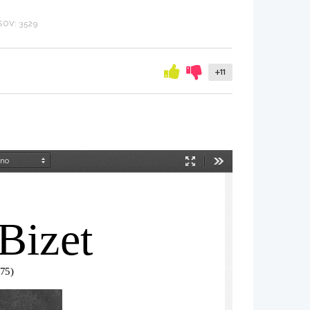
OV: 3529
+11
Način
Orodja
predstavitve
Bizet
875)