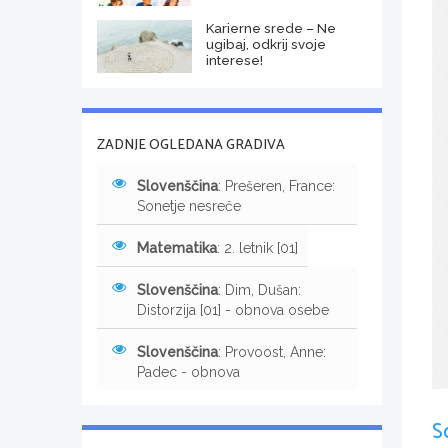
Karierne srede – Ne
ugibaj, odkrij svoje
interese!
ZADNJE OGLEDANA GRADIVA
Slovenščina
: Prešeren, France:
Sonetje nesreče
Matematika
: 2. letnik [01]
Slovenščina
: Dim, Dušan:
Distorzija [01] - obnova osebe
Slovenščina
: Provoost, Anne:
Padec - obnova
S