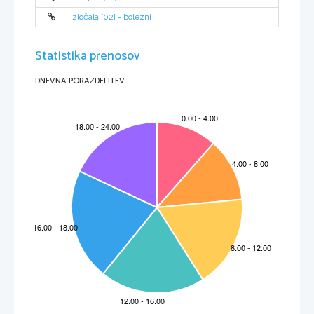
privablja poznavalce in ljubitelje baletne umetnosti.
Izločala [02] - bolezni
Statistika prenosov
VIRI:
1.
Zakladi klasične glasbe: od renesanse do danes/[prevedla Ana Pavec].-1. Izd.-
Ljubljana: Mladinska knjiga 2011
2.
 D. Močnik, M. Habjanič Gabršek, S.Ivačič: GLASBA V GIMNAZIJI, učbenik za glasbo
v 1. letniku gimnazije, MKZ
DNEVNA PORAZDELITEV
 http://sl.wikipedia.org/wiki/Labodje_jezero
3.
http://sl.wikipedia.org/wiki/Peter_Ilji%C4%8D_%C4%8Cajkovski
4.