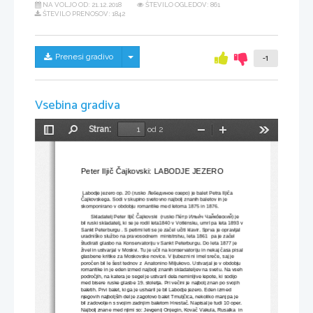
NA VOLJO OD:
21.12.2018
ŠTEVILO OGLEDOV: 861
ŠTEVILO PRENOSOV: 1842
Skrij/prikaži meni
Prenesi gradivo
-1
Vsebina gradiva
Stran:
od 2
Preklopi
Najdi
Pomanjšaj
Povečaj
Orodja
stransko
vrstico
Peter Iljič Čajkovski: LABODJE JEZERO 
 Labodje jezero 
op. 20
(
rusko
Лебединое озеро
) je balet Petra Iljiča 
Čajkovskega. Sodi v skupino svetovno najbolj znanih baletov in je 
skomponirano v obdobju romantike 
med letoma
1875
in
1876.
Skladatelj Peter Iljič Čajkovski 
(
rusko
Пётр Ильи
ч Чайко
вский)
 je 
bil
 ruski skladatelj, ki se je rodil leta1840 v Votkinsku, umrl pa leta 1893 v
Sankt Peterburgu . S petimi leti se je začel učiti
klavir. Sprva je opravljal 
uradniško službo na pravosodnem  ministrstvu, leta
1861
pa je začel
študirati
glasbo
na Konservatoriju v Sankt Peterburgu. Do leta
1877
je 
živel in ustvarjal v
Moskvi. Tu je učil na
konservatoriju
in nekaj časa pisal
glasbene kritike za
Moskovske novice
. V ljubezni ni imel sreče, saj je 
poročen bil le šest tednov z  Anatonino Miljukovo. 
Ustvarjal je v obdobju 
romantike in je eden izmed najbolj znanih skladateljev na svetu. Na vseh
področjih, na katera je segel je ustvaril dela neminljive lepote, ki sodijo 
med bisere ruske glasbe 19. stoletja. Pri večini je najbolj znan po svojih 
baletih. Prvi balet, ki ga je ustvaril je bil Labodje jezero. Eden izmed 
njegovih najboljših del je zagotovo balet Trnuljčica, nekoliko manj pa je 
bil zadovoljen s svojim zadnjim baletom Hrestač. Napisal je tudi 10 oper. 
Najbolj znane med njimi so: Jevgenij Onjegin, Kovač Vakula, Rusalka  in 