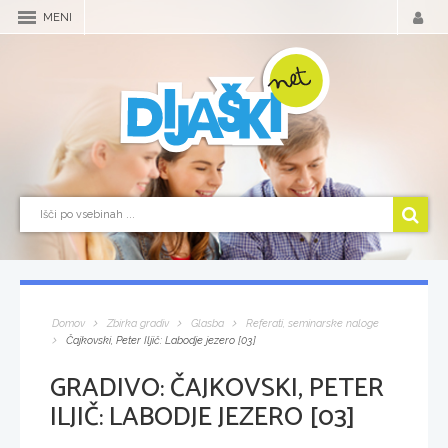
MENI
Domov
Zbirka gradiv
Glasba
Referati, seminarske naloge
Čajkovski, Peter Iljič: Labodje jezero [03]
GRADIVO:
ČAJKOVSKI, PETER
ILJIČ: LABODJE JEZERO [03]