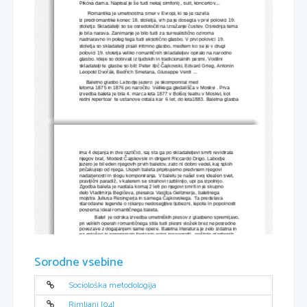
Pikova dama. Napisal je še tudi nekaj simfonij , suit, koncertov...
Romantika
je
umetnostna
smer v
Evropi
, ki se je razvila 
iz
predromantike
konec 18. stoletja, vrh pa je dosegla v prvi polovici
19. 
stoletja
Skladatelji so se osredotočili na izražanje čustev. Osrednja tema 
. 
je bila narava. Zanimanje je bilo tudi za surrealistično oziroma 
nadnaravno in poleg tega tudi eksotično glasbo. V prvi polovici 19. 
stoletja so skladatelji pisali intimno glasbo, medtem ko se je v drugi 
polovici 19. stoletja veliko romantičnih skladateljev opiralo na narodno 
glasbo. Ideje so dobivali iz ljudskih in tradicionalnih pesmi. Vodilni 
skladatelji te glasbe so bili: 
Peter Iljič Čajkovski
, 
Edvard Grieg
, 
Antonín 
Leopold Dvořák
, 
Bedřich Smetana
, 
Giuseppe Verdi
 ...
Baletno
glasbo Labodje jezero 
je skomponiral med 
letoma
1875
in
1876
po naročilu
 Vélikega
gledališča
v
Moskvi
. Prva 
izvedba baleta je bila
4. marca
 leta
 1877
v
Bolšoj teatru
 v
Moskvi, kot 
redni
repertoar
te ustanove ostala kar  6 let, do leta1883. Baletna glasba
ima 4 dejanja in dve različici, saj sta ga po skladateljevi smrti revidirala 
njegov brat,
Modest Čajskovski
in dirigent
Riccardo Drigo. Labodje 
jezero je bil eden njegovih prvih baletov, zato ni dobro vedel, kaj sploh 
pričakujejo od njega. Uspeh baleta pripisujemo predvsem njegovi 
nadarjenosti in slogu komponiranja. V baletu je našel svoj idealen svet, 
pravljični paradiž, v katerem se strahovi razblinijo, upi pa izpolnijo. 
Zgodba baleta je nastala komaj 2 leti po njegovi smrti in je skupno 
delo
Vladimirja Begičeva, plesalca
Vasilija Geltznerja, baletnega 
mojstra
Juliusa Resingerja
in samega Čajkovskega. 
Ta predelava 
starodavne
legende
o iskanju nedosegljive ljubezni, lepote in popolnosti 
povzema ideal romantičnega baleta.
           Balet  je 
odrska
 izvedba umetniških 
plesov
 z 
glasbeno
 spremljavo,
pri velikih 
operah
 romantičnega 
stila
 tudi plesni vložek brez neposredne 
povezave z dogajanjem same opere. Baletna literatura je zelo izdatna in 
na splošno jo spreminjajo fantazije polni koreografij,  nešteto glasbenih 
del v konkretna ali abstraktna baletna dogajanja.
Labodje jezero je moje najljubše klasično delo že od malih nog, saj 
sem velika ljubiteljica baleta in še posebej Petra Iljiča Čajkovskega. Tudi 
Sorodne vsebine
sama sem 7 let plesala balet in mnogo krat na njegovo glasbo, zato se 
mi je verjetno še posebej vtisnila v spomin. Plesala sem tudi Hrestača, 
kar mi je tudi povzročilo tudi največjo težavo, ker se nisem mogla odločiti 
med dvema baletoma. Vsako leto pa gremo z družino v SNG Maribor, 
Sociološka metodologija
kjer si ogledamo baletno predstavo, kot so Trnjulčica, Hrestač, 
Bajadera... Labodje jezero sem si ogledala nekaj let nazaj, ko so ga v 
Tivoliju zaplesali, kar na ledu in to me je zelo impresioniralo.                     
Rimljani [04]
Labodje jezero ostaja temelj baletne umetnosti in klasika, ki še vedno 