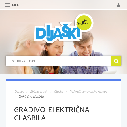
MENI
Domov
Zbirka gradiv
Glasba
Referati, seminarske naloge
Električna glasbila
GRADIVO:
ELEKTRIČNA
GLASBILA