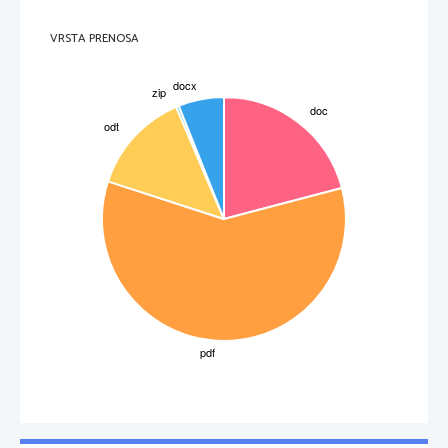
klicev. Ladje in podmornice uporabljajo 
sonarje
, s pomočjo katerih se orientirajo v prostoru
(sonarji delujejo po principu sprejemanja in oddajanja ultrazvočnih valov). Prav tako  večina
ljudi pridobi nekaj informacij o prostoru glede na to, iz katere smeri prihaja zvok.
VRSTA PRENOSA
 Zvok pod vodo potuje bistveno hitreje kot v zraku. Človek ima dve ušesi kateri sta med seboj
nekoliko   oddaljeni.   Vzemimo   primer,   ko   nekdo   vrže   petardo   na   naši   levi   strani.   Zvočno
valovanje   (pok)   potuje   v   vse   smeri   od   točke   izvora.   Torej   tudi   proti  nam.
Pod vodo pa se stvari zapletejo, saj zvok potuje 4x hitreje kot na kopnem in pride do našega
levega in desnega ušesa praktično istočasno. Pravzaprav je še vedno neka majhna razlika iz
katere pa naši možgani ne znajo razbrati in določiti smeri iz katere je zvok prišel. Iz tega
razloga je določanje smeri pod vodo z uporabo zvoka nemogoče.
Serš Maribor