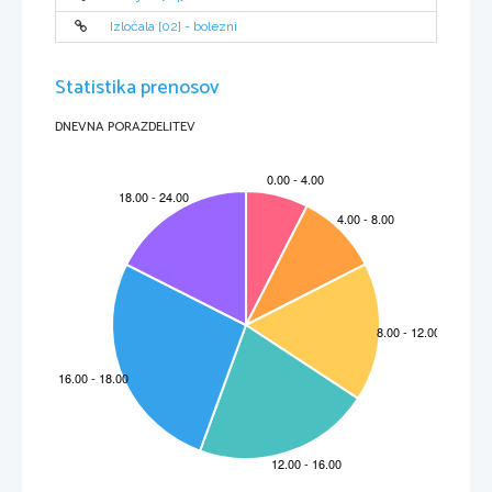
počutje. Močan infrazvok lahko povzroči poškodbe v prsnem košu. Nekatere živali (vodne
živali in ptice) zaznavajo tudi infrazvok.
Izločala [02] - bolezni
Longitudinalno valovanje s frekvenco nad 20.000 Hz   imenujemo ultrazvok. Nekatere živali
oddajajo ultrazvok, saj se z njegovo pomočjo sporazumevajo in orientirajo (netopir, delfin,..).
Ultrazvok uporabljamo za preiskovanje notranjih organov, za odkrivanje napak v materialih,
za odstranjevanje rje, umazanije ter maščobnih oblog, za varjenje plastičnih materialov, itd.
Zvok, ki ga sestavlja ena sama frekvenca, imenujemo fizikalni ton. Zven je zvok, ki ga sestavlja
Statistika prenosov
več različnih frekvenc, navadno osnovni ton in višji harmonični toni (alikvotni toni), katerih
frekvence so celoštevilčni večkratniki frekvence osnovnega tona. Šum je neperiodičen zvok,
ki vsebuje veliko različnih frekvenc. Aperiodični šum pa je pok.
Zvok in z njim povezane fizikalne pojave preučuje akustika.
DNEVNA PORAZDELITEV
Serš Maribor
3
Grafični prikaz valovanj različnih tonov :
TON
ZVEN
ŠUM
POK
Zaznavanje zvoka
Zvok zaznavamo s pomočjo čutila za sluh. Človek in mnoge živali uporabljajo svoja 
ušesa
 za
zaznavanje zvoka, nizek zvok oz. zvok z nizko frekvenco pa lahko zaznavamo tudi z drugimi
deli telesa, npr. s pomočjo 
čutila za tip
. 
Zvok se uporablja na različne načine, najpomembnejša sta komunikacija s pomočjo 
govora
 in
glasba
. Lahko pa se uporablja tudi za zbiranje informacij o okolju, kot so na primer prostorne
značilnosti in prisotnost drugih živali ali objektov. 
Netopirji
,   na   primer,   uporabljajo   eholokacijo   t.j.,   da   poslušajo   odboje   svojih   ultrazvočnih