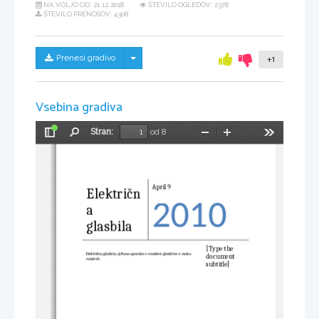
NA VOLJO OD:
21.12.2018
ŠTEVILO OGLEDOV: 2378
ŠTEVILO PRENOSOV: 4308
Skrij/prikaži meni
Prenesi gradivo
+1
Vsebina gradiva
Stran:
od 8
Preklopi
Najdi
Pomanjšaj
Povečaj
Orodja
stransko
vrstico
April 9
Električn
2010
a   
glasbila
[Type the 
Električna glasbila, njihova uporaba v moderni glasbi ter o zvoku 
document 
nasploh.
subtitle]