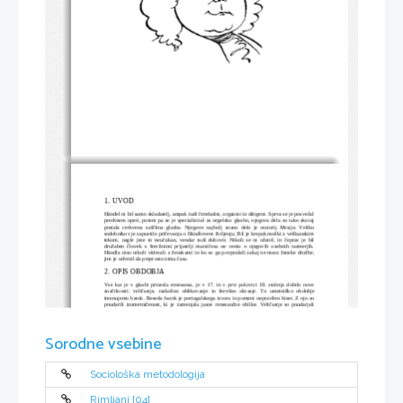
1.
UVOD
Händel ni bil samo skladatelj, ampak tudi čembalist, organist in dirigent. Sprva se je posvečal
predvsem operi, potem pa se je specializiral za orgelsko glasbo, njegova dela so tako skoraj
postala   cerkvena   zaščitna   glasba.   Njegovo   najbolj   znano   delo   je   oratorij  
Mesija
.   Veliko
sodobnikov je zapustilo pričevanja o Händlovem življenju. Bil je krepak moški z velikanskim
tekom,  nagle   jeze  in  neučakan,  vendar  tudi   duhovit.  Nikoli  se ni  oženil,   in  čeprav  je  bil
družaben   človek   s   številnimi   prijatelji   marsičesa   ne   vemo   o   njegovih   osebnih   razmerjih.
Händla niso nikoli videvali z ženskami in ko so ga povprašali zakaj ne mara ženske družbe,
jim je odvrnil da preprosto nima časa.
2.
OPIS OBDOBJA
Vse kar je v glasbi prinesla renesansa, je v 17. in v prvi polovici 18. stoletja dobilo nove
značilnosti:   veličastje,   razkošno   oblikovanje   in   številno   okrasje.   To   umetniško   obdobje
imenujemo barok. Beseda barok je portugalskega izvora in pomeni nepravilen biser. Z njo so
poudarili izumetničenost, ki je zamenjala jasne renesančne oblike. Veličastje so poudarjali
mogočni pevski zbori, instrumentalne skupine in zlasti orkestri. Okrasje pa je izstopalo  v
virtuoznih solističnih melodijah, ki so jih izvajali pevci ali instrumentalisti. Najznačilnejše
glasbene oblike v baroku so bile:
Sorodne vsebine
a)
Opera
Opera  je bila posebno priljubljena v baroku. Značilno je bilo baročno razkošje, ki se je
razkazovala v zunanji in notranji opremi gledališč, sceni, kostumih, glasbi in dramski igri.
Petje je bilo virtuozno in obogateno s koloraturami, kar pomeni, da so bila zanj značilna
zaporedja okrašenih, drobnih tonov, ki so se nizala v višine in nižine. Operne predstave so
Sociološka metodologija
se   sprva   pojavile   v   italijanskih   mestih,   namenjene   pa   so   bile   predvsem   plemstvu   in
bogatim meščanom. Skupaj z operami so se proslavili njihovi skladatelji, ki so v tistih
časih službovali na bogatih dvorih in v cerkvah. Kasneje se je vse bolj preraščalo razkošno
umetniško petje, pevski glasovi so izstopali, vsebina opernega dela je bila v ozadju, kar
Rimljani [04]
pripelje do prenove opere, za kar je imel največ zaslug Gluck.