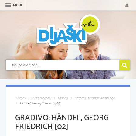
MENI
Domov
Zbirka gradiv
Glasba
Referati, seminarske naloge
Händel, Georg Friedrich [02]
GRADIVO:
HÄNDEL, GEORG
FRIEDRICH [02]