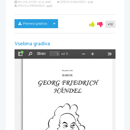
NA VOLJO OD:
21.12.2018
ŠTEVILO OGLEDOV: 3036
ŠTEVILO PRENOSOV: 9998
Skrij/prikaži meni
Prenesi gradivo
+12
Vsebina gradiva
Stran:
od 6
Preklopi
Najdi
Pomanjšaj
Povečaj
Orodja
stransko
vrstico
Skupinsko delo
BAROK
GEORG FRIEDRICH
HÄNDEL