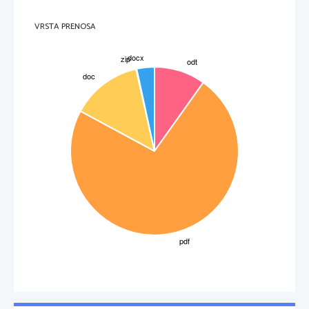
Po očetovi smrti, leta 1697, je Händel nadaljeval študij prava, ampak s sedemnajstimi leti je
bil že sijajen organist in čembalist ter avtor precejšnega števila skladb. Ko se je leta 1702
vpisal   na   univerzo   v   Halleju,   so   ga   hkrati   postavili   za   organista   v   mestni   stolnici.   S
skladateljem Tellemannom, ki je tudi v tistem času študiral na tamkajšnji univerzi, sta postala
VRSTA PRENOSA
dobra prijatelja.
Le leto dni po vpisu na univerzo je opustil študij prava in se iz Halleja preselil v živahno
trgovsko mesto Hamburg. Hamburg je bilo svobodno mesto brez vladarja in imelo je javno
operno hišo. Händel se je preživljal z igranjem in poučevanjem v opernem orkestru. Največji
prijatelj je bil z Reinhardom Keiserjem (skladateljem in dirigentom v Operi) in Johannom
Matthesonom. Mattheson je Händla opisal kot slabega melodika, ki je pisal razvlečene arije in
neskončne kantate, vendar je dobro obvladal harmonijo in kontrapunkt. Kasneje je dodal, da
je po značaju močan in neodvisen, in da ima "naraven občutek za prikrit humor". Oba sta se
potegovala za službo organista v bližnjem Lübecku vendar ju je po obisku tega mesta minila
želja po službi, saj je bil pogoj poroka z nemikavno hčerjo organista Buxtehudeja.
3