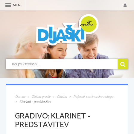
MENI
Domov
Zbirka gradiv
Glasba
Referati, seminarske naloge
Klarinet - predstavitev
GRADIVO:
KLARINET -
PREDSTAVITEV