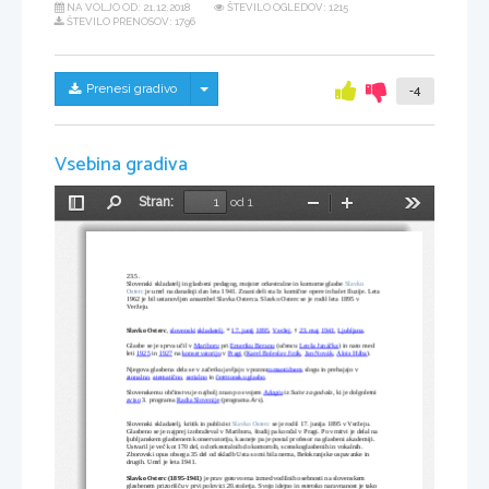
NA VOLJO OD:
21.12.2018
ŠTEVILO OGLEDOV: 1215
ŠTEVILO PRENOSOV: 1796
Skrij/prikaži meni
Prenesi gradivo
-4
Vsebina gradiva
Stran:
od 1
Preklopi
Najdi
Pomanjšaj
Povečaj
Orodja
stransko
vrstico
23.5.
Slovenski skladatelj in glasbeni pedagog, mojster orkestralne in komorne glasbe 
Slavko 
Osterc 
je umrl na današnji dan leta 1941. Znani deli sta Iz komične opere in balet Iluzije. Leta
1962 je bil ustanovljen ansambel Slavka Osterca. Slavko Osterc se je rodil leta 1895 v 
Veržeju.
Slavko Osterc
, 
slovenski
skladatelj
, * 
17. junij
1895
, 
Veržej
, † 
23. maj
1941
, 
Ljubljana
.
Glasbe se je sprva učil v 
Mariboru
 pri 
Emeriku Beranu
 (učencu 
Leoša Janáčka
) in nato med 
leti 
1925
 in 
1927
 na 
konservatoriju
 v 
Pragi
 (
Karel Boleslav Jirák
, 
Jan Novák
, 
Alois Hába
).
Njegova glasbena dela se v začetku javljajo v pozno
romantičnem
 slogu in prehajajo v 
atonalno
, 
atematično
, 
serialno
 in 
četrttonsko glasbo
.
Slovenskemu občinstvu je najbolj znan po svojem 
Adagiu
 iz 
Suite za godala
, ki je dolgoletni 
aviso
 3. programa 
Radia Slovenije
 (programa 
Ars
).
Slovenski skladatelj, kritik in publicist 
Slavko Osterc 
se je rodil 17. junija 1895 v Veržeju. 
Glasbeno se je najprej izobraževal v Mariboru, študij pa končal v Pragi. Po vrnitvi je delal na 
ljubljanskem glasbenem konservatoriju, kasneje pa je postal profesor na glasbeni akademiji. 
Ustvaril je več kot 170 del, od orkestralnih do komornih, scenskoglasbenih in vokalnih. 
Zborovski opus obsega 35 del od skladb Usta so mi bila nema, Belokranjske uspavanke in 
drugih. Umrl je leta 1941.
Slavko Osterc (1895-1941)
 je prav gotovo ena izmed vodilnih osebnosti na slovenskem 
glasbenem prizorišču v prvi polovici 20.stoletja. Svojo idejno in estetsko naravnanost je tako 