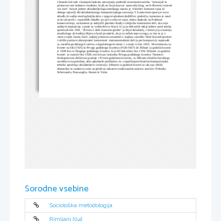
z besedo kot tudi v kompozicijskem ustvarjanju podredil osnovnemu načelu. "ustvarjati in 
priznavati one kulturne vrednote, ki jih ne bo priznaval
 samo ožji krog, ne le Slovenci temveč
ves svet". Izrazit primer skladateljevega estetskega nazora je
 Osterčev komorni opus, ki 
obsega največji del skladateljevega kompozicijskega snovanja. V komornem opusu je vrsta 
skladb, ki sodijo med najboljša dela v njegovi glasbeni dediščini, področju, kateremu je ostal 
zvest od prvih » vajeniških skladb« po prvi svetovni vojni, mimo diplome na Praškem 
konservatoriju, na katerem je zaključil glasbeni študij z izključno komornimi deli, do svoje 
zadnje kompozicije, sonate za violončelo in klavir, ki jo je dokončal nekaj tednov pred smrtjo 
spomladi leta 1941. "Živimo v dobi komorne glasbe" je dejal skladatelj, s čemer je po mnenju
muzikologa dr.Andreja Rijavca hotel poudariti, da je za odkrivanje novega, za kar se je z 
vsem svojim žarom boril, najbolj primeren ansambel z majhno zasedbo. Med dvaindvajsetimi 
v obliki partiture ohranjenimi komornimi
 instrumentalnimi deli je pet kompozicij napisanih 
za zasedbo godalnega kvarteta, od godalnega kvarteta v a molu iz leta 1923,
 Divertimenta za 
kvartet na lok (1925) in Prvega godalnega kvarteta (1926-1927) do Silhuet za godalni kvartet 
iz 1928 leta in Drugega godalnega kvarteta, ki je bil dokončan leta 1934. Silhuete za godalni 
kvartet
 so nastale leta 1928, eno leto po nastanku Prvega godalnega kvarteta. Namesto 
širokopotezne oblikovne gradnje v Prvem godalnem kvartetu, so Silhuete skladba žanrskega 
navdiha in razpoloženj, delo glasbenih prebliskov, ki z opuščanjem klasične kompozicijske 
tehnike sproščajo skladateljevo invencijo. Silhuete za godalni kvartet so tako po obliki 
domiselna in zanimiva suita ne glede na nekatere tradicionalne naslove stavkov: Preludio. 
Scherzando, Passacaglia, Kanon in Valse.
Sorodne vsebine
Sociološka metodologija
Rimljani [04]