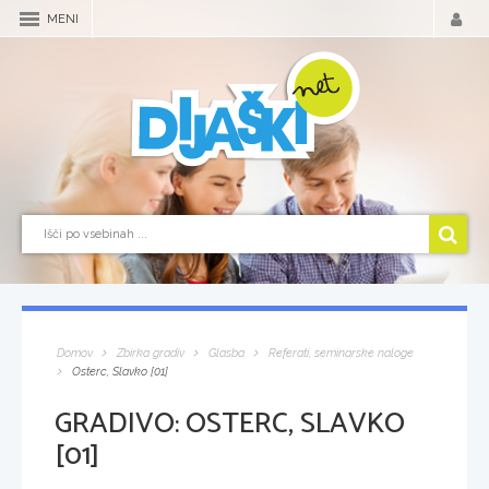
MENI
Domov
Zbirka gradiv
Glasba
Referati, seminarske naloge
Osterc, Slavko [01]
GRADIVO:
OSTERC, SLAVKO
[01]