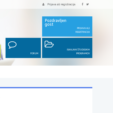
Prijava ali registracija
Pozdravljen
gost
PRIJAVA ALI
REGISTRACIJA
ISKALNIK ŠTUDIJSKIH
FORUM
PROGRAMOV