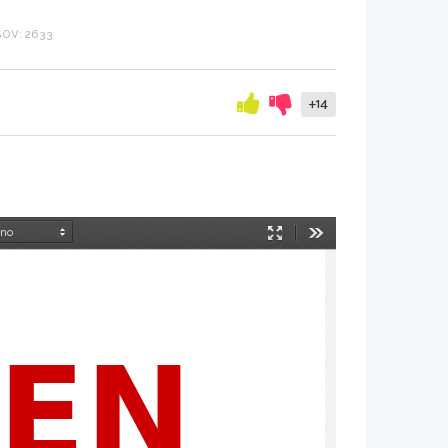
OV: 2633
+14
Način
Orodja
predstavitve
EN