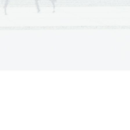
 (bass kitara). Z 
a skupni jezik v težkem 
in
o posneli skupaj z 
 Britaniji. 
Kasneje je 
 so We are the 