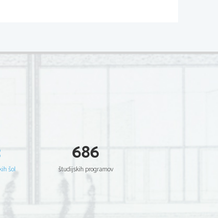
 začne z rojstvom pevca 
rečal s skupino Queen ta 
le
3
686
kih šol
študijskih programov