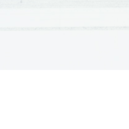
1970 ko se jim je pridružil John Deacon
muzikalnega pogleda je četverica našl
rocku. Tudi Freddieju je bil
rock všeč a so ga nadvse
fascinirale super skupine
kot Deep Purple in Led
Zeppelin, ki so glasbo
podprle z drznimi kostumi
jo tako prenašale tudi
vizualno. To je tudi ena
izmed značilnosti skupine
Queen, ki je na svoj način
vsako pesem predstavila
tudi z izvirnimi oblačili
tako so pritegnili veliko
oboževalcev njihovi
koncerti pa so bili zelo
zanimivi. Uspeh se je
začel s skladbo Under Pressure, ki so j
Davidom Bowijem in je bila prva v Veliki
prišlo še ogromno uspešnih skladb kot