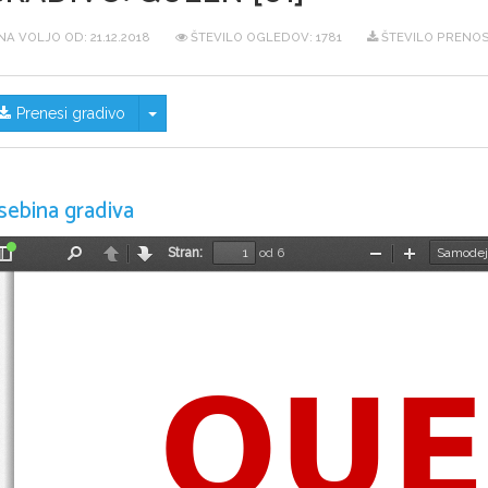
NA VOLJO OD:
21.12.2018
ŠTEVILO OGLEDOV: 1781
ŠTEVILO PRENOS
Skrij/prikaži meni
Prenesi gradivo
sebina gradiva
Stran:
od 6
Preklopi
Najdi
Nazaj
Naprej
Pomanjšaj
Povečaj
stransko
vrstico
QUE