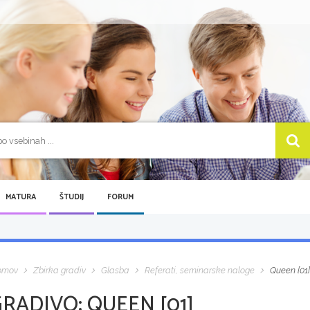
MATURA
ŠTUDIJ
FORUM
omov
Zbirka gradiv
Glasba
Referati, seminarske naloge
Queen [01]
GRADIVO:
QUEEN [01]