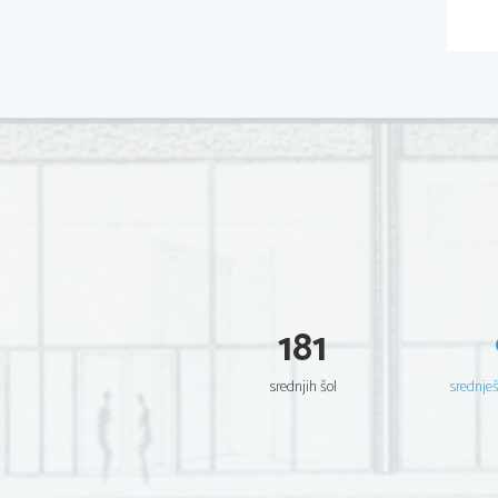
181
srednjih šol
srednje