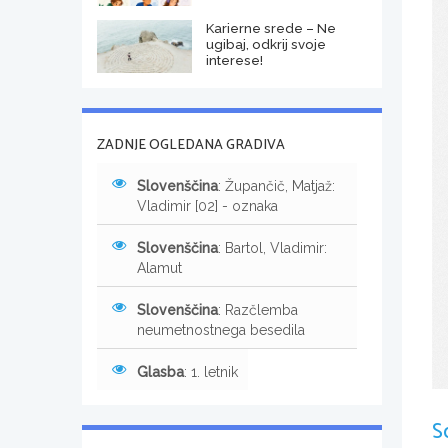
Karierne srede – Ne
ugibaj, odkrij svoje
interese!
ZADNJE OGLEDANA GRADIVA
Slovenščina
: Župančič, Matjaž:
Vladimir [02] - oznaka
Slovenščina
: Bartol, Vladimir:
Alamut
Slovenščina
: Razčlemba
neumetnostnega besedila
Glasba
: 1. letnik
S