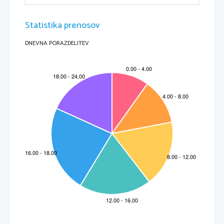
Statistika prenosov
DNEVNA PORAZDELITEV
Vir: 
http://lucare.com/immortal/
  (10. 3. 2015) 