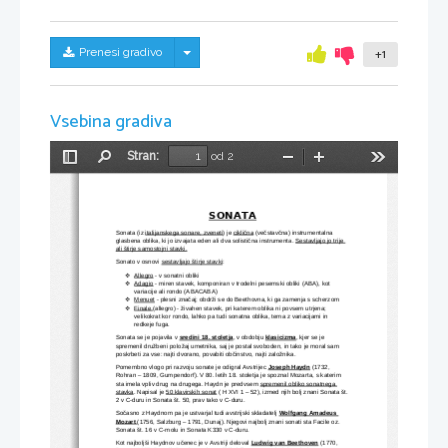
Skrij/prikaži meni
Prenesi gradivo
+1
Vsebina gradiva
Stran:
od 2
Preklopi
Najdi
Pomanjšaj
Povečaj
Orodja
stransko
vrstico
SONATA
Sonata (iz 
italijanskega sonare, zveneti
) je 
ciklična
 (večstavčna) instrumentalna 
glasbena oblika, ki jo izvajata eden ali dva solistična instrumenta. 
Sestavljajo jo trije 
ali štirje samostojni stavki.
Sonato v osnovi 
sestavljajo štirje stavki
:
Allegro
 - v sonatni obliki

Adagio
 - miren stavek, komponiran v trodelni pesemski obliki (ABA), kot 

variacije ali rondo (ABACABA)
Menuet
 - plesni značaj; obdrži se do Beethovna, ki ga zamenja s scherzom

Finale 
(allegro) - živahen stavek, pri katerem oblika ni povsem utrjena; 

velikokrat kor rondo, lahko pa tudi sonatna oblika, tema z variacijami in 
redkeje fuga.
Sonata se je pojavila v 
sredini 18. stoletja
, v obdobju 
klasicizma
, kjer se je 
spremenil družbeni položaj umetnika, saj je postal svoboden, in tako je moral sam 
poskrbeti za vse: najti dvorano, povabiti občinstvo, najti založnika.
Pomembno vlogo pri razvoju sonate je odigral Avstrijec 
Joseph Haydn
 (1732, 
Rohran – 1809, Gumpendorf). V 80. letih 18. stoletja je spoznal Mozarta, s katerim 
sta imela vpliv drug na drugega. Haydn je predvsem 
spremenil obliko sonatnega 
stavka
. Napisal je 
50 klavirskih sonat
 ( H XVI 1 – 52), izmed njih bolj znani Sonata št.
2 v C-duru in Sonata št. 50, prav tako v C-duru.
Sočasno z Haydnom pa je ustvarjal tudi avstrijski skladatelj 
Wolfgang Amadeus 
Mozart 
(1756, Salzburg – 1791, Dunaj). Njegovi najbolj znani sonati sta Facile oz. 
Sonata št. 16 v C-molu in Sonata K330 v C-duru.
Kot najboljši Haydnov učenec je v Avstriji deloval 
Ludwig van Beethoven
 (1770, 