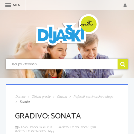
MENI
Domov
Zbirka gradiv
Glasba
Referati, seminarske naloge
Sonata
GRADIVO:
SONATA
NA VOLJO OD:
21.12.2018
ŠTEVILO OGLEDOV: 1778
ŠTEVILO PRENOSOV: 2054