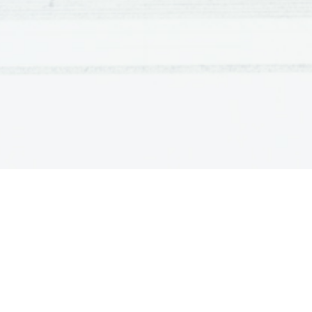
AJD:
Napisal sem največ instrumentalnih in orkestralnih del - med njim
pa tudi za simfonični orkester ter 
Rapsodija
 za simfonični orkester. 
Med vokalno-orkestralno delo štejemo 
Taborišče Ravensbrück
, za kat
Izmed vseh mojih zborovskih del radi pojejo 
Večerno pravljico
 za otroš
del in komornih del.
V:
 Ali ste že posneli svoj CD?
AJD:
 Da. Od leta 1999 do leta 2004 sem posnel kar 5 CD-jev.
V: 
Alojz, hvala vam za vse odgovore. Upam, da se še kdaj srečam
Vam, dragi gledalci, pa sporočam, da je oddaje 
Intervjuji z premi
konec in vam želim lep preostanek šolske ure. 