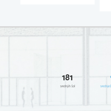
181
srednjih šol
srednje