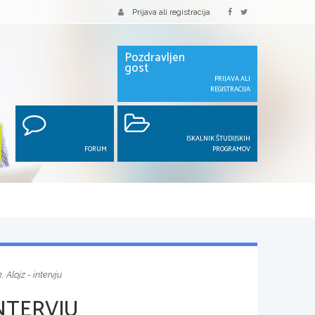
Prijava ali registracija
Pozdravljen
gost
PRIJAVA ALI
REGISTRACIJA
ISKALNIK ŠTUDIJSKIH
FORUM
PROGRAMOV
 Alojz - intervju
INTERVJU