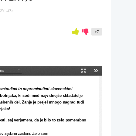
V: 1173
+7
Način
Orodja
predstavitve
preminulimi in nepreminulimi slovenskimi 
botnjaka, ki sodi med
najvidnejše skladatelje 
sbenih del. Zanje je prejel mnogo nagrad tudi
njaka!
osti, saj verjamem, da je bilo to zelo pomembno 
ijskimi zasloni. Zelo sem                      