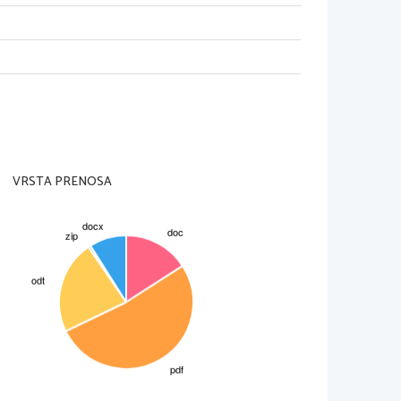
ta in vrag
.
ah. Prav svoje kasete, plošče ali CD-ja pa nisem 
di vaša žena in sin prepoznavna.
ka, sicer hrvaškega rodu. Nekateri jo celo 
vatno, kasneje v Ljubljani, diplomirala pa je v New 
VRSTA PRENOSA
nske filharmonije. Solistično in z orkestri nastopa 
r avtor dveh internet projektov.
V okviru študija je 
 je osvojil nagrado žirije na 3. Festivalu slovenskega
nete k vašemu počitku. Po premoru pa bomo, 