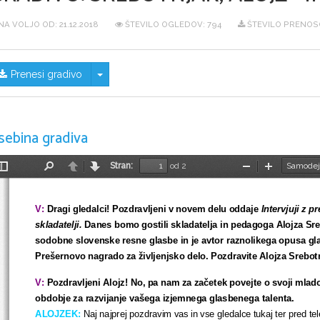
NA VOLJO OD:
21.12.2018
ŠTEVILO OGLEDOV: 794
ŠTEVILO PRENOSO
Skrij/prikaži meni
Prenesi gradivo
sebina gradiva
Stran:
od 2
Preklopi
Najdi
Nazaj
Naprej
Pomanjšaj
Povečaj
stransko
vrstico
V:
 Dragi gledalci! Pozdravljeni v novem delu oddaje 
Intervjuji z 
skladatelji. 
Danes bomo gostili skladatelja in pedagoga Alojza Sre
sodobne slovenske resne glasbe in je avtor
raznolikega opusa gla
Prešernovo nagrado za življenjsko delo. Pozdravite Alojza Srebot
V:
 Pozdravljeni Alojz! No, pa nam za začetek povejte o svoji mlad
obdobje za razvijanje vašega izjemnega glasbenega talenta.
ALOJZEK:
 Naj najprej pozdravim vas in vse gledalce tukaj ter pred televiz