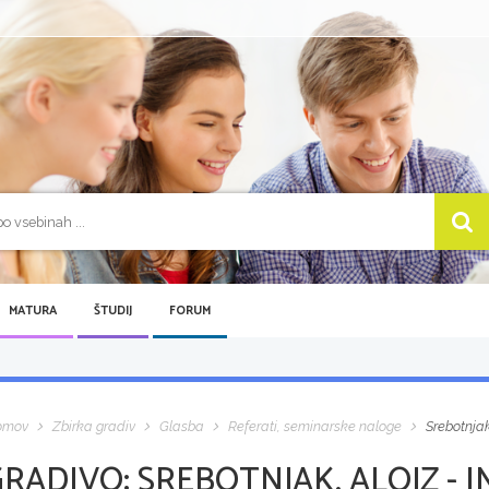
MATURA
ŠTUDIJ
FORUM
omov
Zbirka gradiv
Glasba
Referati, seminarske naloge
Srebotnjak,
GRADIVO:
SREBOTNJAK, ALOJZ - 