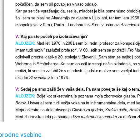
počaščen, da sem bil povabljen v vašo oddajo. 
Kar pa se tiče vprašanja; da, res je, mladost je bila pomembno obdobje
šoli sem se pisal na Akademijo za glasbo v Ljubljani, ter tam leta 1958
izpopolnjeval v Rimu, Parizu, Londonu in v Sieni v ustanovi 
Accademia
V:
 Kaj pa ste počeli po izobraževanju?
ALOJZEK:
 Med leti 1970 in 2001 sem bil redni profesor za kompozicijo
imam tudi naziv "zaslužni profesor". V 60. letih sem se pridružil 
Pro Mu
odkrivali prezrte klasike 20. stoletja v Sloveniji. Sam sem se najbolj pos
Weberna in Schönberga. Ko sem opustil ta strogi način skladanja, so se 
motivi, ki sem jih vzljubil že v mladosti. Ljudske motive sem vpeljal tudi
skladbi 
Slovenica
 iz leta 1976.
V:
 Sedaj pa smo zašli že v vaša dela. Pa nam povejte še kaj o tem
ALOJZEK:
 Bolje kot orkestralna je poznana moja zborovska glasba. Po
Borov
. Ustvarjal sem tudi večja vokalna in inštrumentalna dela, med kat
Moja orkestralna dela obsegajo 
Glasbo za godala, Kraško suito,
Antif
Med zborovska dela pa spadajo 
Dve makedonski narodni 
za mešani zb
Burlesca 
za mešani zbor.
Pisal sem tudi komorno, scensko, vokalno-instrumentalno in filmsko gla
orodne vsebine