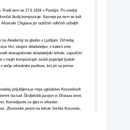
. Rodil sem se 27.6.1934 v Postojni. Po srednji 
 končal študij kompozicije. Kasneje pa sem se tudi 
 Musicale Chigiana
 pri različnih odličnih učiteljih.
 na Akademiji za glasbo v Ljubljani. Od tedaj 
sica Vivi
, skupini skladateljev, s katero smo 
vetil dvanajsttonski skladateljski tehniki, zapuščini 
v mojih kompozicijah začeli pojavljati ljudski 
 v večje orkestrske partiture, kot pri na primer 
.
sebej priljubljena je moja uglasbitev Kosovelovih 
erimi sta tudi 
Škofjeloški pasijon 
in 
Ekstaza smrti.
ono, Komedijante 
za glas in orkester.
or, 
Zborovske pesmi na tekste Srečka Kosovela
, 
sbo, pa tudi priredil sem nekaj skladb.