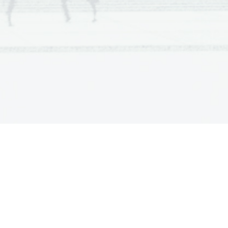
i 
Fatamorgana
, najprej za pozavno in klavir, potem
ero sem dobil kar tri nagrade. 
ki zbor in klavir. Napisal sem tudi nekaj scenskih 
o! Nasvidenje! 
nulimi in nepreminulimi slovenskimi skladatelji