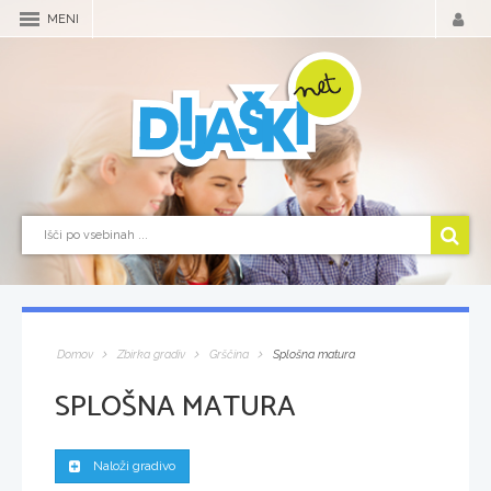
MENI
Domov
Zbirka gradiv
Grščina
Splošna matura
SPLOŠNA MATURA
Naloži gradivo