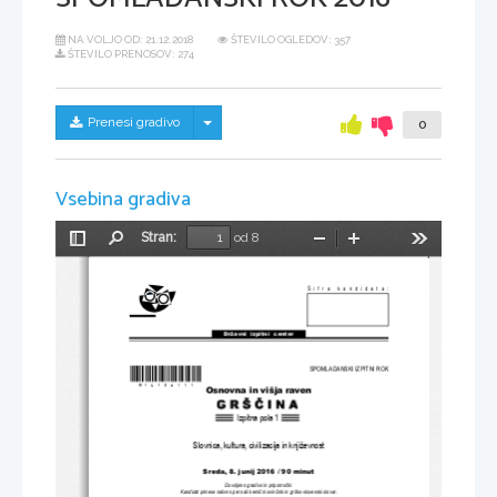
NA VOLJO OD:
21.12.2018
ŠTEVILO OGLEDOV: 357
ŠTEVILO PRENOSOV: 274
Skrij/prikaži meni
Prenesi gradivo
0
Vsebina gradiva
Stran:
od 8
Preklopi
Najdi
Pomanjšaj
Povečaj
Orodja
stransko
vrstico
Šifra kandidata:
Državni  izpitni  center
*M16130111*
SPOMLADANSKI IZPITNI ROK
Osnovna in višja raven
Izpitna pola 1
Slovnica, kultura, civilizacija in književnost
Sreda, 8. junij 
2016 / 90 minut
Dovoljeno gradivo in pripomo
č
ki:
Kandidat prinese nalivno pero ali kemi
č
ni svin
č
nik in grško-slovenski slovar.