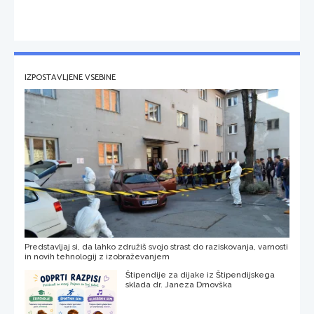
IZPOSTAVLJENE VSEBINE
Predstavljaj si, da lahko združiš svojo strast do raziskovanja, varnosti
in novih tehnologij z izobraževanjem
Štipendije za dijake iz Štipendijskega
sklada dr. Janeza Drnovška