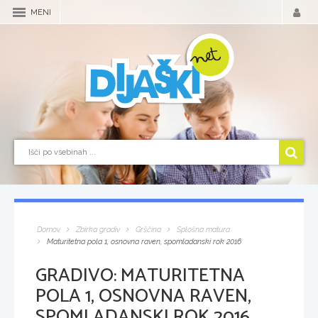
MENI
Domov
Zbirka gradiv
Grščina
Splošna matura
Maturitetna pola 1, osnovna raven, spomladanski rok 2016
GRADIVO:
MATURITETNA
POLA 1, OSNOVNA RAVEN,
SPOMLADANSKI ROK 2016