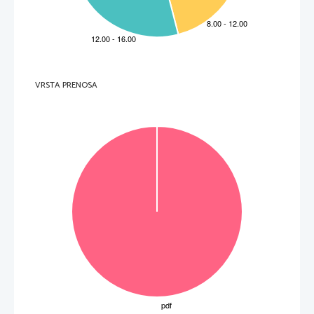
a)pofe/rw
(1. os. mn. imperf. A) 
    ________________________________________________________    
 (6 to
č
k) 
4.     Pod
č
rtajte: 
participialno konstrukcijo v stavku in jo poimenujte. 
    Tou= r(h/toroj ei)j th\n a)gora\n e)lJo/ntoj e)pausa/mhn le/gwn. 
  _____________________________________________________________________________________    
Celotno poved postavite v množino. 
  _____________________________________________________________________________________    
VRSTA PRENOSA
(4 to
č
ke) 