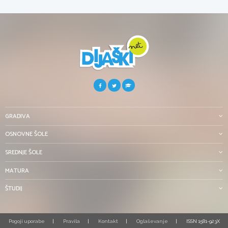
GRADIVA
OSNOVNE ŠOLE
SREDNJE ŠOLE
MATURA
ŠTUDIJ
Pogoji uporabe
Pravila
Kontakt
Oglaševanje
ISSN 1581-923X