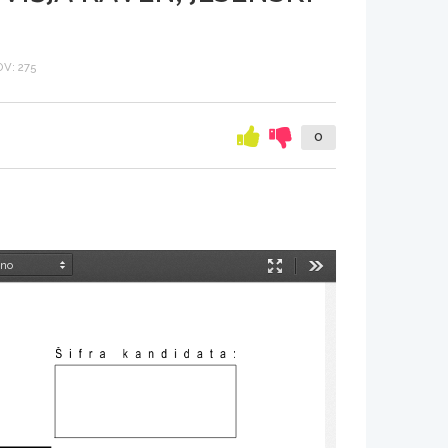
V: 275
0
Način
Orodja
predstavitve