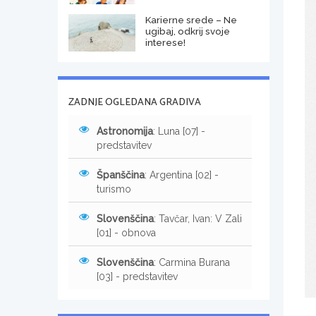
Karierne srede – Ne
ugibaj, odkrij svoje
interese!
ZADNJE OGLEDANA GRADIVA
Astronomija
: Luna [07] -
predstavitev
Španščina
: Argentina [02] -
turismo
Slovenščina
: Tavčar, Ivan: V Zali
[01] - obnova
Slovenščina
: Carmina Burana
[03] - predstavitev