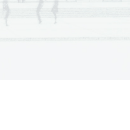
a  Scientia
  Est  Potentia  Scientia  Est  Potentia
a  Scientia
  Est  Potentia  Scientia  Est  Potentia
a  Scientia
  Est  Potentia  Scientia  Est  Potentia
a  Scientia
  Est  Potentia  Scientia  Est  Potentia
a  Scientia
  Est  Potentia  Scientia  Est  Potentia
a  Scientia
  Est  Potentia  Scientia  Est  Potentia
a  Scientia
  Est  Potentia  Scientia  Est  Potentia
a  Scientia
  Est  Potentia  Scientia  Est  Potentia
a  Scientia
  Est  Potentia  Scientia  Est  Potentia
a  Scientia
  Est  Potentia  Scientia  Est  Potentia
a  Scientia
  Est  Potentia  Scientia  Est  Potentia
a  Scientia
  Est  Potentia  Scientia  Est  Potentia
a  Scientia
  Est  Potentia  Scientia  Est  Potentia
a  Scientia
  Est  Potentia  Scientia  Est  Potentia
a  Scientia
  Est  Potentia  Scientia  Est  Potentia
a  Scientia
  Est  Potentia  Scientia  Est  Potentia
a  Scientia
  Est  Potentia  Scientia  Est  Potentia
a  Scientia
  Est  Potentia  Scientia  Est  Potentia
a  Scientia
  Est  Potentia  Scientia  Est  Potentia
a  Scientia
  Est  Potentia  Scientia  Est  Potentia
a  Scientia
  Est  Potentia  Scientia  Est  Potentia
a  Scientia
  Est  Potentia  Scientia  Est  Potentia
a  Scientia
  Est  Potentia  Scientia  Est  Potentia
a  Scientia
  Est  Potentia  Scientia  Est  Potentia
a  Scientia
  Est  Potentia  Scientia  Est  Potentia
a  Scientia
  Est  Potentia  Scientia  Est  Potentia
a  Scientia
  Est  Potentia  Scientia  Est  Potentia
a  Scientia
  Est  Potentia  Scientia  Est  Potentia
a  Scientia
  Est  Potentia  Scientia  Est  Potentia
a  Scientia
  Est  Potentia  Scientia  Est  Potentia
a  Scientia
  Est  Potentia  Scientia  Est  Potentia
a  Scientia
  Est  Potentia  Scientia  Est  Potentia
a  Scientia
  Est  Potentia  Scientia  Est  Potentia
a  Scientia
  Est  Potentia  Scientia  Est  Potentia
a  Scientia
  Est  Potentia  Scientia  Est  Potentia
a  Scientia
  Est  Potentia  Scientia  Est  Potentia
a  Scientia
  Est  Potentia  Scientia  Est  Potentia
a  Scientia
  Est  Potentia  Scientia  Est  Potentia
a  Scientia
  Est  Potentia  Scientia  Est  Potentia
a  Scientia
  Est  Potentia  Scientia  Est  Potentia