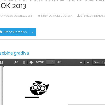
OK 2013
NA VOLJO OD:
21.12.2018
ŠTEVILO OGLEDOV: 417
ŠTEVILO PRENOSO
Skrij/prikaži meni
Prenesi gradivo
sebina gradiva
Stran:
od 8
Preklopi
Najdi
Nazaj
Naprej
Pomanjšaj
Povečaj
stransko
vrstico