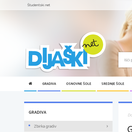
Študentski.net
GRADIVA
OSNOVNE ŠOLE
SREDNJE ŠOLE
GRADIVA
D
Zbirka gradiv