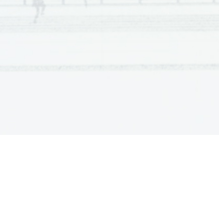
Scientia  Est  Potentia  Scientia  Est  Po
tentia  Scientia  Est  Potenti
Scientia  Est  Potentia  Scientia  Est  Po
tentia  Scientia  Est  Potenti
Scientia  Est  Potentia  Scientia  Est  Po
tentia  Scientia  Est  Potenti
Scientia  Est  Potentia  Scientia  Est  Po
tentia  Scientia  Est  Potenti
Scientia  Est  Potentia  Scientia  Est  Po
tentia  Scientia  Est  Potenti
Scientia  Est  Potentia  Scientia  Est  Po
tentia  Scientia  Est  Potenti
Scientia  Est  Potentia  Scientia  Est  Po
tentia  Scientia  Est  Potenti
Scientia  Est  Potentia  Scientia  Est  Po
tentia  Scientia  Est  Potenti
Scientia  Est  Potentia  Scientia  Est  Po
tentia  Scientia  Est  Potenti
Scientia  Est  Potentia  Scientia  Est  Po
tentia  Scientia  Est  Potenti
Scientia  Est  Potentia  Scientia  Est  Po
tentia  Scientia  Est  Potenti
Scientia  Est  Potentia  Scientia  Est  Po
tentia  Scientia  Est  Potenti
Scientia  Est  Potentia  Scientia  Est  Po
tentia  Scientia  Est  Potenti
Scientia  Est  Potentia  Scientia  Est  Po
tentia  Scientia  Est  Potenti
Scientia  Est  Potentia  Scientia  Est  Po
tentia  Scientia  Est  Potenti
Scientia  Est  Potentia  Scientia  Est  Po
tentia  Scientia  Est  Potenti
Scientia  Est  Potentia  Scientia  Est  Po
tentia  Scientia  Est  Potenti
Scientia  Est  Potentia  Scientia  Est  Po
tentia  Scientia  Est  Potenti
Scientia  Est  Potentia  Scientia  Est  Po
tentia  Scientia  Est  Potenti
Scientia  Est  Potentia  Scientia  Est  Po
tentia  Scientia  Est  Potenti
Scientia  Est  Potentia  Scientia  Est  Po
tentia  Scientia  Est  Potenti
Scientia  Est  Potentia  Scientia  Est  Po
tentia  Scientia  Est  Potenti
Scientia  Est  Potentia  Scientia  Est  Po
tentia  Scientia  Est  Potenti
Scientia  Est  Potentia  Scientia  Est  Po
tentia  Scientia  Est  Potenti
Scientia  Est  Potentia  Scientia  Est  Po
tentia  Scientia  Est  Potenti
Scientia  Est  Potentia  Scientia  Est  Po
tentia  Scientia  Est  Potenti
Scientia  Est  Potentia  Scientia  Est  Po
tentia  Scientia  Est  Potenti
Scientia  Est  Potentia  Scientia  Est  Po
tentia  Scientia  Est  Potenti
Scientia  Est  Potentia  Scientia  Est  Po
tentia  Scientia  Est  Potenti
Scientia  Est  Potentia  Scientia  Est  Po
tentia  Scientia  Est  Potenti
Scientia  Est  Potentia  Scientia  Est  Po
tentia  Scientia  Est  Potenti
Scientia  Est  Potentia  Scientia  Est  Po
tentia  Scientia  Est  Potenti
Scientia  Est  Potentia  Scientia  Est  Po
tentia  Scientia  Est  Potenti
Scientia  Est  Potentia  Scientia  Est  Po
tentia  Scientia  Est  Potenti
Scientia  Est  Potentia  Scientia  Est  Po
tentia  Scientia  Est  Potenti
Scientia  Est  Potentia  Scientia  Est  Po
tentia  Scientia  Est  Potenti
Scientia  Est  Potentia  Scientia  Est  Po
tentia  Scientia  Est  Potenti
Scientia  Est  Potentia  Scientia  Est  Po
tentia  Scientia  Est  Potenti
Scientia  Est  Potentia  Scientia  Est  Po
tentia  Scientia  Est  Potenti
Scientia  Est  Potentia  Scientia  Est  Po
tentia  Scientia  Est  Potenti