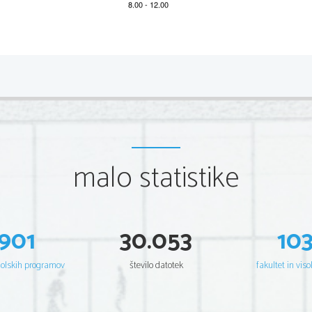
2 
Scientia  Est  Potentia  Scientia  Est  Po
tentia  Scientia  Est  Potenti
Scientia  Est  Potentia  Scientia  Est  Po
tentia  Scientia  Est  Potenti
Scientia  Est  Potentia  Scientia  Est  Po
tentia  Scientia  Est  Potenti
Scientia  Est  Potentia  Scientia  Est  Po
tentia  Scientia  Est  Potenti
Scientia  Est  Potentia  Scientia  Est  Po
tentia  Scientia  Est  Potenti
Scientia  Est  Potentia  Scientia  Est  Po
tentia  Scientia  Est  Potenti
Scientia  Est  Potentia  Scientia  Est  Po
tentia  Scientia  Est  Potenti
Scientia  Est  Potentia  Scientia  Est  Po
tentia  Scientia  Est  Potenti
Scientia  Est  Potentia  Scientia  Est  Po
tentia  Scientia  Est  Potenti
Scientia  Est  Potentia  Scientia  Est  Po
tentia  Scientia  Est  Potenti
Scientia  Est  Potentia  Scientia  Est  Po
tentia  Scientia  Est  Potenti
Scientia  Est  Potentia  Scientia  Est  Po
tentia  Scientia  Est  Potenti
malo statistike
Scientia  Est  Potentia  Scientia  Est  Po
tentia  Scientia  Est  Potenti
Scientia  Est  Potentia  Scientia  Est  Po
tentia  Scientia  Est  Potenti
Scientia  Est  Potentia  Scientia  Est  Po
tentia  Scientia  Est  Potenti
Scientia  Est  Potentia  Scientia  Est  Po
tentia  Scientia  Est  Potenti
Scientia  Est  Potentia  Scientia  Est  Po
tentia  Scientia  Est  Potenti
Scientia  Est  Potentia  Scientia  Est  Po
tentia  Scientia  Est  Potenti
Scientia  Est  Potentia  Scientia  Est  Po
tentia  Scientia  Est  Potenti
Scientia  Est  Potentia  Scientia  Est  Po
tentia  Scientia  Est  Potenti
901
30.053
10
Scientia  Est  Potentia  Scientia  Est  Po
tentia  Scientia  Est  Potenti
Scientia  Est  Potentia  Scientia  Est  Po
tentia  Scientia  Est  Potenti
Scientia  Est  Potentia  Scientia  Est  Po
tentia  Scientia  Est  Potenti
Scientia  Est  Potentia  Scientia  Est  Po
tentia  Scientia  Est  Potenti
Scientia  Est  Potentia  Scientia  Est  Po
tentia  Scientia  Est  Potenti
šolskih programov
število datotek
fakultet in viso
Scientia  Est  Potentia  Scientia  Est  Po
tentia  Scientia  Est  Potenti
Scientia  Est  Potentia  Scientia  Est  Po
tentia  Scientia  Est  Potenti
Scientia  Est  Potentia  Scientia  Est  Po
tentia  Scientia  Est  Potenti
Scientia  Est  Potentia  Scientia  Est  Po
tentia  Scientia  Est  Potenti
Scientia  Est  Potentia  Scientia  Est  Po
tentia  Scientia  Est  Potenti
Scientia  Est  Potentia  Scientia  Est  Po
tentia  Scientia  Est  Potenti