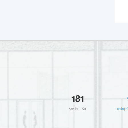
181
srednjih šol
srednje