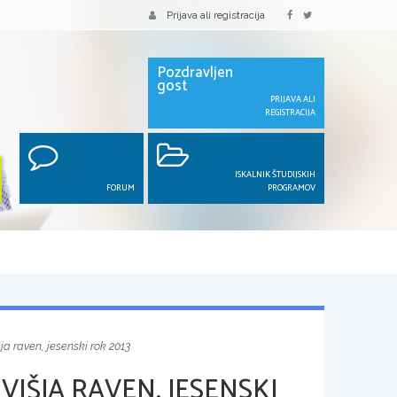
Prijava ali registracija
Pozdravljen
gost
PRIJAVA ALI
REGISTRACIJA
ISKALNIK ŠTUDIJSKIH
FORUM
PROGRAMOV
šja raven, jesenski rok 2013
VIŠJA RAVEN, JESENSKI