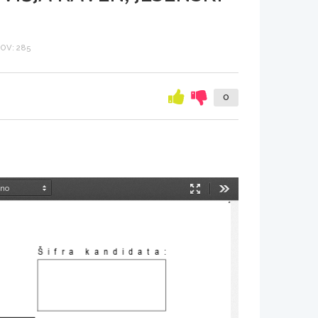
OV: 285
0
Način
Orodja
predstavitve
Šifra kandidata
: