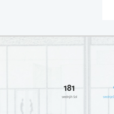
181
srednjih šol
srednje