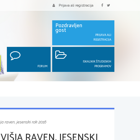
Prijava ali registracija
Pozdravljen
gost
PRIJAVA ALI
REGISTRACIJA
ISKALNIK ŠTUDIJSKIH
FORUM
PROGRAMOV
šja raven, jesenski rok 2016
VIŠJA RAVEN, JESENSKI