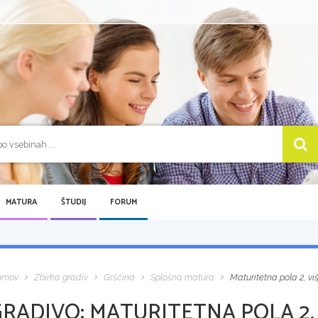
MATURA
ŠTUDIJ
FORUM
omov
Zbirka gradiv
Grščina
Splošna matura
Maturitetna pola 2, vi
GRADIVO:
MATURITETNA POLA 2, 