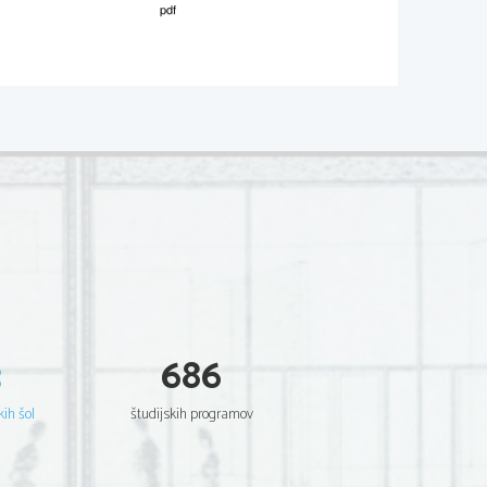
02*
.
V sivo polje ne pišite
  Scientia  Est  Potentia  Scientia  Est  Potentia
  Scientia  Est  Potentia  Scientia  Est  Potentia
  Scientia  Est  Potentia  Scientia  Est  Potentia
  Scientia  Est  Potentia  Scientia  Est  Potentia
  Scientia  Est  Potentia  Scientia  Est  Potentia
  Scientia  Est  Potentia  Scientia  Est  Potentia
  Scientia  Est  Potentia  Scientia  Est  Potentia
  Scientia  Est  Potentia  Scientia  Est  Potentia
  Scientia  Est  Potentia  Scientia  Est  Potentia
  Scientia  Est  Potentia  Scientia  Est  Potentia
  Scientia  Est  Potentia  Scientia  Est  Potentia
  Scientia  Est  Potentia  Scientia  Est  Potentia
  Scientia  Est  Potentia  Scientia  Est  Potentia
  Scientia  Est  Potentia  Scientia  Est  Potentia
  Scientia  Est  Potentia  Scientia  Est  Potentia
  Scientia  Est  Potentia  Scientia  Est  Potentia
  Scientia  Est  Potentia  Scientia  Est  Potentia
  Scientia  Est  Potentia  Scientia  Est  Potentia
  Scientia  Est  Potentia  Scientia  Est  Potentia
  Scientia  Est  Potentia  Scientia  Est  Potentia
3
686
  Scientia  Est  Potentia  Scientia  Est  Potentia
  Scientia  Est  Potentia  Scientia  Est  Potentia
  Scientia  Est  Potentia  Scientia  Est  Potentia
  Scientia  Est  Potentia  Scientia  Est  Potentia
kih šol
študijskih programov
  Scientia  Est  Potentia  Scientia  Est  Potentia
  Scientia  Est  Potentia  Scientia  Est  Potentia
  Scientia  Est  Potentia  Scientia  Est  Potentia
  Scientia  Est  Potentia  Scientia  Est  Potentia
  Scientia  Est  Potentia  Scientia  Est  Potentia
  Scientia  Est  Potentia  Scientia  Est  Potentia
  Scientia  Est  Potentia  Scientia  Est  Potentia