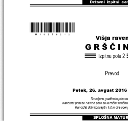
Državni  izpitni  ce
*M16230212
*
Višja rave
GRŠČI
Izpitna pola 
2
Prevod
Petek
, 26
. 
avgust 
2016
Dovoljeno gradivo in pripom
Kandidat prinese nalivno pero ali kemični svinčnik
Kandidat dobi konceptni list in dva oce
SPLOŠNA MATU