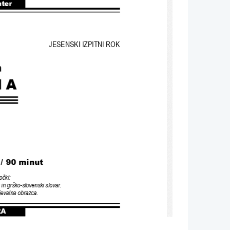
nter
JESENSKI IZPITNI ROK
n
NA
 
/ 90 
minut
očki
:
 in grško
-
slovenski slovar
.
njevalna obrazca
.
RA