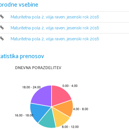
orodne vsebine
Maturitetna pola 2, višja raven, jesenski rok 2016
Maturitetna pola 2, višja raven, jesenski rok 2016
Maturitetna pola 2, višja raven, jesenski rok 2016
tatistika prenosov
NAVODILA KANDIDATU
Pazljivo preberite ta navodila
. 
Ne odpirajte izpitne pole in ne začenjajte reševati naloge
, 
dokler vam 
DNEVNA PORAZDELITEV
Prilepite kodo oziroma vpišite svojo šifro 
(
v okvirček desno zgoraj na tej s
tudi na konceptni list
.
Izpitna pola vsebuje besedilo v grščini
, 
ki ga je treba prevesti v slovenščin
Pišite 
v izpitno polo
z nalivnim peresom ali s kemičnim svinčnikom
. 
Pišite
Če se zmotite
, 
napačno besedo ali poved prečrtajte in jo zapišite na novo
.
Osnutek prevoda
, 
ki ga lahko napišete na konceptni list
, 
se pri ocenjevanj
Zaupajte vase in v svoje zmožnosti
. 
Želimo vam veliko uspeha
.
Ta pola ima 
8 strani
, od tega 
4 
prazne
.