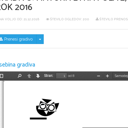
ROK 2016
NA VOLJO OD:
21.12.2018
ŠTEVILO OGLEDOV: 200
ŠTEVILO PRENOS
Skrij/prikaži meni
Prenesi gradivo
sebina gradiva
Stran:
od 8
Preklopi
Najdi
Nazaj
Naprej
Pomanjšaj
Povečaj
stransko
vrstico