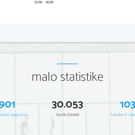
*M16230212
2/8 
Scientia  Est  Potentia  Scientia  Est  Potentia  Scientia  Est  Potentia
Scientia  Est  Potentia  Scientia  Est  Potentia  Scientia  Est  Potentia
Scientia  Est  Potentia  Scientia  Est  Potentia  Scientia  Est  Potentia
Scientia  Est  Potentia  Scientia  Est  Potentia  Scientia  Est  Potentia
Scientia  Est  Potentia  Scientia  Est  Potentia  Scientia  Est  Potentia
Scientia  Est  Potentia  Scientia  Est  Potentia  Scientia  Est  Potentia
Scientia  Est  Potentia  Scientia  Est  Potentia  Scientia  Est  Potentia
Scientia  Est  Potentia  Scientia  Est  Potentia  Scientia  Est  Potentia
Scientia  Est  Potentia  Scientia  Est  Potentia  Scientia  Est  Potentia
Scientia  Est  Potentia  Scientia  Est  Potentia  Scientia  Est  Potentia
Scientia  Est  Potentia  Scientia  Est  Potentia  Scientia  Est  Potentia
malo statistike
Scientia  Est  Potentia  Scientia  Est  Potentia  Scientia  Est  Potentia
Scientia  Est  Potentia  Scientia  Est  Potentia  Scientia  Est  Potentia
Scientia  Est  Potentia  Scientia  Est  Potentia  Scientia  Est  Potentia
Scientia  Est  Potentia  Scientia  Est  Potentia  Scientia  Est  Potentia
Scientia  Est  Potentia  Scientia  Est  Potentia  Scientia  Est  Potentia
Scientia  Est  Potentia  Scientia  Est  Potentia  Scientia  Est  Potentia
Scientia  Est  Potentia  Scientia  Est  Potentia  Scientia  Est  Potentia
Scientia  Est  Potentia  Scientia  Est  Potentia  Scientia  Est  Potentia
Scientia  Est  Potentia  Scientia  Est  Potentia  Scientia  Est  Potentia
901
30.053
10
Scientia  Est  Potentia  Scientia  Est  Potentia  Scientia  Est  Potentia
Scientia  Est  Potentia  Scientia  Est  Potentia  Scientia  Est  Potentia
Scientia  Est  Potentia  Scientia  Est  Potentia  Scientia  Est  Potentia
Scientia  Est  Potentia  Scientia  Est  Potentia  Scientia  Est  Potentia
šolskih programov
število datotek
fakultet in viso
Scientia  Est  Potentia  Scientia  Est  Potentia  Scientia  Est  Potentia
Scientia  Est  Potentia  Scientia  Est  Potentia  Scientia  Est  Potentia
Scientia  Est  Potentia  Scientia  Est  Potentia  Scientia  Est  Potentia
Scientia  Est  Potentia  Scientia  Est  Potentia  Scientia  Est  Potentia
Scientia  Est  Potentia  Scientia  Est  Potentia  Scientia  Est  Potentia
Scientia  Est  Potentia  Scientia  Est  Potentia  Scientia  Est  Potentia
Scientia  Est  Potentia  Scientia  Est  Potentia  Scientia  Est  Potentia