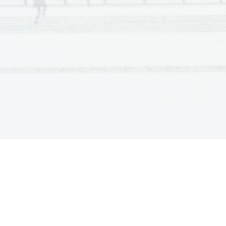
Scientia  Est  Potentia  Scientia  Est  Potentia  Scientia  Est  Potentia
Scientia  Est  Potentia  Scientia  Est  Potentia  Scientia  Est  Potentia
Scientia  Est  Potentia  Scientia  Est  Potentia  Scientia  Est  Potentia
Scientia  Est  Potentia  Scientia  Est  Potentia  Scientia  Est  Potentia
Scientia  Est  Potentia  Scientia  Est  Potentia  Scientia  Est  Potentia
Scientia  Est  Potentia  Scientia  Est  Potentia  Scientia  Est  Potentia
Scientia  Est  Potentia  Scientia  Est  Potentia  Scientia  Est  Potentia
Scientia  Est  Potentia  Scientia  Est  Potentia  Scientia  Est  Potentia
Scientia  Est  Potentia  Scientia  Est  Potentia  Scientia  Est  Potentia
Scientia  Est  Potentia  Scientia  Est  Potentia  Scientia  Est  Potentia
Scientia  Est  Potentia  Scientia  Est  Potentia  Scientia  Est  Potentia
Scientia  Est  Potentia  Scientia  Est  Potentia  Scientia  Est  Potentia
Scientia  Est  Potentia  Scientia  Est  Potentia  Scientia  Est  Potentia
Scientia  Est  Potentia  Scientia  Est  Potentia  Scientia  Est  Potentia
Scientia  Est  Potentia  Scientia  Est  Potentia  Scientia  Est  Potentia
Scientia  Est  Potentia  Scientia  Est  Potentia  Scientia  Est  Potentia
Scientia  Est  Potentia  Scientia  Est  Potentia  Scientia  Est  Potentia
Scientia  Est  Potentia  Scientia  Est  Potentia  Scientia  Est  Potentia
Scientia  Est  Potentia  Scientia  Est  Potentia  Scientia  Est  Potentia
Scientia  Est  Potentia  Scientia  Est  Potentia  Scientia  Est  Potentia
Scientia  Est  Potentia  Scientia  Est  Potentia  Scientia  Est  Potentia
Scientia  Est  Potentia  Scientia  Est  Potentia  Scientia  Est  Potentia
Scientia  Est  Potentia  Scientia  Est  Potentia  Scientia  Est  Potentia
Scientia  Est  Potentia  Scientia  Est  Potentia  Scientia  Est  Potentia
Scientia  Est  Potentia  Scientia  Est  Potentia  Scientia  Est  Potentia
Scientia  Est  Potentia  Scientia  Est  Potentia  Scientia  Est  Potentia
Scientia  Est  Potentia  Scientia  Est  Potentia  Scientia  Est  Potentia
Scientia  Est  Potentia  Scientia  Est  Potentia  Scientia  Est  Potentia
Scientia  Est  Potentia  Scientia  Est  Potentia  Scientia  Est  Potentia
Scientia  Est  Potentia  Scientia  Est  Potentia  Scientia  Est  Potentia
Scientia  Est  Potentia  Scientia  Est  Potentia  Scientia  Est  Potentia
Scientia  Est  Potentia  Scientia  Est  Potentia  Scientia  Est  Potentia
Scientia  Est  Potentia  Scientia  Est  Potentia  Scientia  Est  Potentia
Scientia  Est  Potentia  Scientia  Est  Potentia  Scientia  Est  Potentia
Scientia  Est  Potentia  Scientia  Est  Potentia  Scientia  Est  Potentia
Scientia  Est  Potentia  Scientia  Est  Potentia  Scientia  Est  Potentia
Scientia  Est  Potentia  Scientia  Est  Potentia  Scientia  Est  Potentia
Scientia  Est  Potentia  Scientia  Est  Potentia  Scientia  Est  Potentia
Scientia  Est  Potentia  Scientia  Est  Potentia  Scientia  Est  Potentia
Scientia  Est  Potentia  Scientia  Est  Potentia  Scientia  Est  Potentia