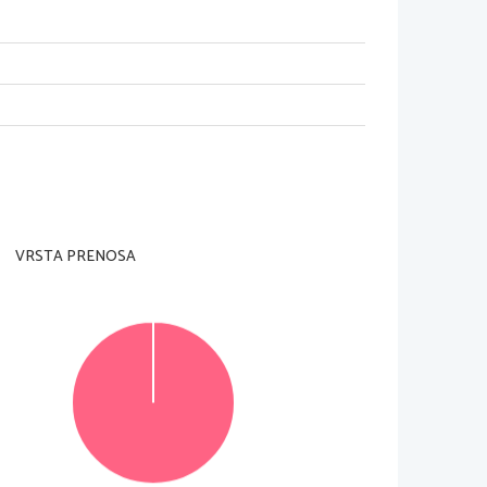
nadzorni učitelj tega ne dovoli
.
VRSTA PRENOSA
trani in na ocenjevalna obrazca
). Svojo šifro vpišite 
o
. 
Število točk
, 
ki jih lahko dosežete
, je 80
.
 čitljivo in skladno s pravopisnimi pravili
. 
 
Nečitljivo besedilo bo ocenjeno z 
0 
točkami
. 
u ne upošteva
.
© RIC 
2016