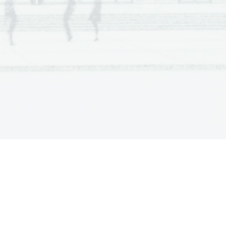
  Scientia  Est  Potentia  Scientia  Est  Potentia
  Scientia  Est  Potentia  Scientia  Est  Potentia
  Scientia  Est  Potentia  Scientia  Est  Potentia
  Scientia  Est  Potentia  Scientia  Est  Potentia
  Scientia  Est  Potentia  Scientia  Est  Potentia
  Scientia  Est  Potentia  Scientia  Est  Potentia
  Scientia  Est  Potentia  Scientia  Est  Potentia
  Scientia  Est  Potentia  Scientia  Est  Potentia
  Scientia  Est  Potentia  Scientia  Est  Potentia
  Scientia  Est  Potentia  Scientia  Est  Potentia
  Scientia  Est  Potentia  Scientia  Est  Potentia
  Scientia  Est  Potentia  Scientia  Est  Potentia
  Scientia  Est  Potentia  Scientia  Est  Potentia
  Scientia  Est  Potentia  Scientia  Est  Potentia
  Scientia  Est  Potentia  Scientia  Est  Potentia
  Scientia  Est  Potentia  Scientia  Est  Potentia
  Scientia  Est  Potentia  Scientia  Est  Potentia
  Scientia  Est  Potentia  Scientia  Est  Potentia
  Scientia  Est  Potentia  Scientia  Est  Potentia
  Scientia  Est  Potentia  Scientia  Est  Potentia
  Scientia  Est  Potentia  Scientia  Est  Potentia
  Scientia  Est  Potentia  Scientia  Est  Potentia
  Scientia  Est  Potentia  Scientia  Est  Potentia
  Scientia  Est  Potentia  Scientia  Est  Potentia
  Scientia  Est  Potentia  Scientia  Est  Potentia
  Scientia  Est  Potentia  Scientia  Est  Potentia
  Scientia  Est  Potentia  Scientia  Est  Potentia
  Scientia  Est  Potentia  Scientia  Est  Potentia
  Scientia  Est  Potentia  Scientia  Est  Potentia
  Scientia  Est  Potentia  Scientia  Est  Potentia
  Scientia  Est  Potentia  Scientia  Est  Potentia
  Scientia  Est  Potentia  Scientia  Est  Potentia
  Scientia  Est  Potentia  Scientia  Est  Potentia
  Scientia  Est  Potentia  Scientia  Est  Potentia
  Scientia  Est  Potentia  Scientia  Est  Potentia
  Scientia  Est  Potentia  Scientia  Est  Potentia
  Scientia  Est  Potentia  Scientia  Est  Potentia
  Scientia  Est  Potentia  Scientia  Est  Potentia
  Scientia  Est  Potentia  Scientia  Est  Potentia
  Scientia  Est  Potentia  Scientia  Est  Potentia