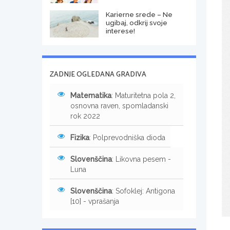
Karierne srede – Ne
ugibaj, odkrij svoje
interese!
ZADNJE OGLEDANA GRADIVA
Matematika
: Maturitetna pola 2,
osnovna raven, spomladanski
rok 2022
Fizika
: Polprevodniška dioda
Slovenščina
: Likovna pesem -
Luna
Slovenščina
: Sofoklej: Antigona
[10] - vprašanja