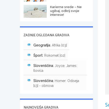
Karierne srede – Ne
ugibaj, odkrij svoje
interese!
ZADNJE OGLEDANA GRADIVA
Geografija
: Afrika [03]
Šport
: Rokomet [02]
Slovenščina
: Joyce, James:
Ilovica
Slovenščina
: Homer: Odiseja
[13] - obnova
S
NAJNOVEJŠA GRADIVA