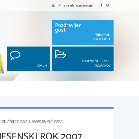
Prijava ali registracija
Pozdravljen
gost
PRIJAVA ALI
REGISTRACIJA
ISKALNIK ŠTUDIJSKIH
FORUM
PROGRAMOV
aturitetna pola 1, jesenski rok 2007
JESENSKI ROK 2007