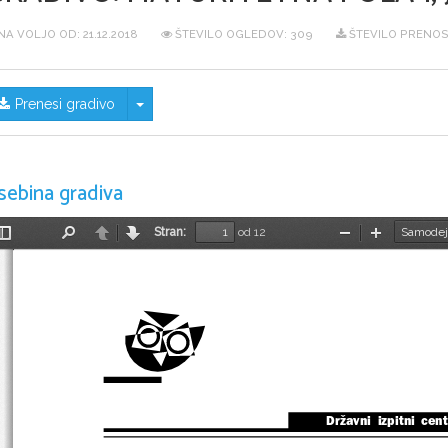
NA VOLJO OD:
21.12.2018
ŠTEVILO OGLEDOV: 309
ŠTEVILO PRENOS
Skrij/prikaži meni
Prenesi gradivo
sebina gradiva
Stran:
od 12
Preklopi
Najdi
Nazaj
Naprej
Pomanjšaj
Povečaj
stransko
vrstico
Državni  izpitni  cen