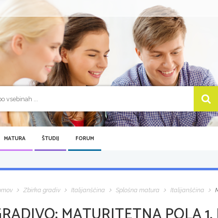
MATURA
ŠTUDIJ
FORUM
omov
Zbirka gradiv
Italijanščina
Splošna matura
Italijanščina
M
GRADIVO:
MATURITETNA POLA 1, 