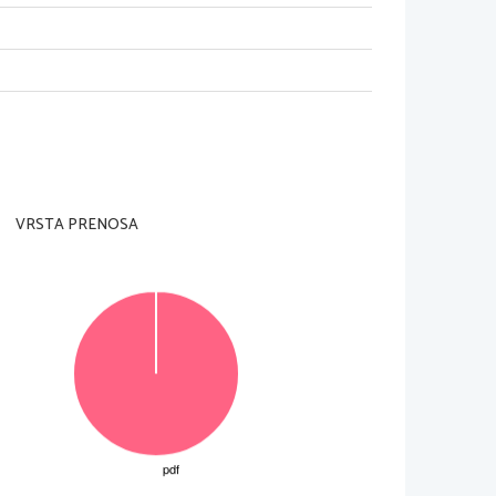
a pagina in alto a destra e sui due moduli di
VRSTA PRENOSA
ellino o altro materiale.
io.
n verrà valutata.