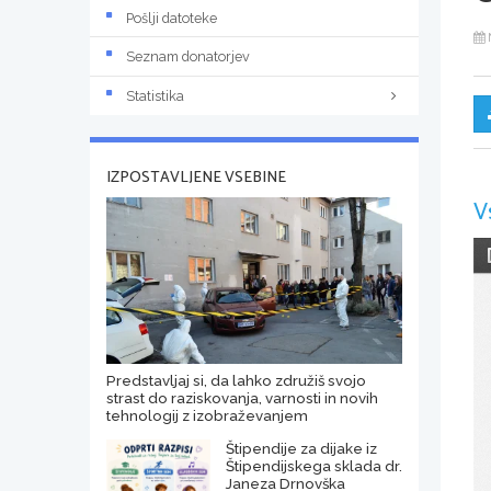
Pošlji datoteke
Seznam donatorjev
Statistika
IZPOSTAVLJENE VSEBINE
V
Predstavljaj si, da lahko združiš svojo
strast do raziskovanja, varnosti in novih
tehnologij z izobraževanjem
Štipendije za dijake iz
Štipendijskega sklada dr.
Janeza Drnovška