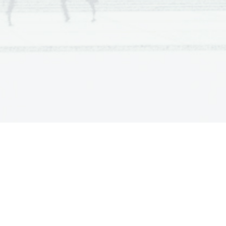
a  Scientia
  Est  Potentia  Scientia  Est  Potentia
a  Scientia
  Est  Potentia  Scientia  Est  Potentia
a  Scientia
  Est  Potentia  Scientia  Est  Potentia
a  Scientia
  Est  Potentia  Scientia  Est  Potentia
a  Scientia
  Est  Potentia  Scientia  Est  Potentia
a  Scientia
  Est  Potentia  Scientia  Est  Potentia
a  Scientia
  Est  Potentia  Scientia  Est  Potentia
a  Scientia
  Est  Potentia  Scientia  Est  Potentia
a  Scientia
  Est  Potentia  Scientia  Est  Potentia
a  Scientia
  Est  Potentia  Scientia  Est  Potentia
a  Scientia
  Est  Potentia  Scientia  Est  Potentia
a  Scientia
  Est  Potentia  Scientia  Est  Potentia
a  Scientia
  Est  Potentia  Scientia  Est  Potentia
a  Scientia
  Est  Potentia  Scientia  Est  Potentia
a  Scientia
  Est  Potentia  Scientia  Est  Potentia
a  Scientia
  Est  Potentia  Scientia  Est  Potentia
a  Scientia
  Est  Potentia  Scientia  Est  Potentia
a  Scientia
  Est  Potentia  Scientia  Est  Potentia
a  Scientia
  Est  Potentia  Scientia  Est  Potentia
a  Scientia
  Est  Potentia  Scientia  Est  Potentia
a  Scientia
  Est  Potentia  Scientia  Est  Potentia
a  Scientia
  Est  Potentia  Scientia  Est  Potentia
a  Scientia
  Est  Potentia  Scientia  Est  Potentia
a  Scientia
  Est  Potentia  Scientia  Est  Potentia
a  Scientia
  Est  Potentia  Scientia  Est  Potentia
a  Scientia
  Est  Potentia  Scientia  Est  Potentia
a  Scientia
  Est  Potentia  Scientia  Est  Potentia
a  Scientia
  Est  Potentia  Scientia  Est  Potentia
a  Scientia
  Est  Potentia  Scientia  Est  Potentia
a  Scientia
  Est  Potentia  Scientia  Est  Potentia
a  Scientia
  Est  Potentia  Scientia  Est  Potentia
a  Scientia
  Est  Potentia  Scientia  Est  Potentia
a  Scientia
  Est  Potentia  Scientia  Est  Potentia
a  Scientia
  Est  Potentia  Scientia  Est  Potentia
a  Scientia
  Est  Potentia  Scientia  Est  Potentia
a  Scientia
  Est  Potentia  Scientia  Est  Potentia
a  Scientia
  Est  Potentia  Scientia  Est  Potentia
a  Scientia
  Est  Potentia  Scientia  Est  Potentia
a  Scientia
  Est  Potentia  Scientia  Est  Potentia
a  Scientia
  Est  Potentia  Scientia  Est  Potentia