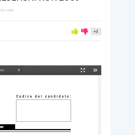
OV: 186
+3
Način
Orodja
predstavitve
Codice del candidato:
ter