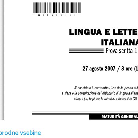
*M07211111*
LINGUA E LETT
ITALIAN
Prova scritta 1
27 agosto 2007 / 3 ore (1
Al candidato è consentito l'uso de
lla penna sti
a sfera e la consultazione del dizionario di lingua italia
cinque (5) fogli per la minuta, e rice
ve due (2)
MATURITÀ GENERA
orodne vsebine