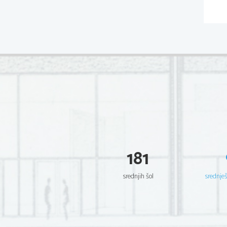
181
srednjih šol
srednje