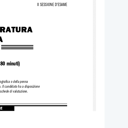
II SESSIONE D’ESAME
ERATURA
A
80 minuti)
lografica o della penna
na. Il candidato ha a disposizione
 schede di valutazione.
LE