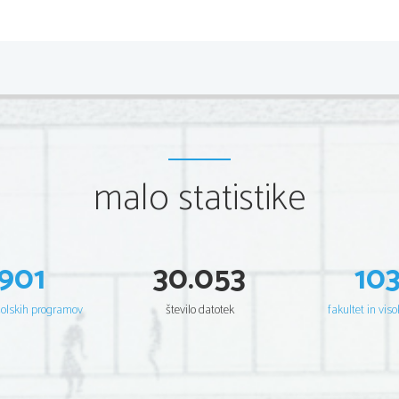
2 
Scientia  Est  Potentia  Scientia  Est  Po
tentia  Scientia  Est  Potenti
Scientia  Est  Potentia  Scientia  Est  Po
tentia  Scientia  Est  Potenti
Scientia  Est  Potentia  Scientia  Est  Po
tentia  Scientia  Est  Potenti
Scientia  Est  Potentia  Scientia  Est  Po
tentia  Scientia  Est  Potenti
Scientia  Est  Potentia  Scientia  Est  Po
tentia  Scientia  Est  Potenti
Scientia  Est  Potentia  Scientia  Est  Po
tentia  Scientia  Est  Potenti
Scientia  Est  Potentia  Scientia  Est  Po
tentia  Scientia  Est  Potenti
Scientia  Est  Potentia  Scientia  Est  Po
tentia  Scientia  Est  Potenti
Scientia  Est  Potentia  Scientia  Est  Po
tentia  Scientia  Est  Potenti
Scientia  Est  Potentia  Scientia  Est  Po
tentia  Scientia  Est  Potenti
Scientia  Est  Potentia  Scientia  Est  Po
tentia  Scientia  Est  Potenti
Scientia  Est  Potentia  Scientia  Est  Po
tentia  Scientia  Est  Potenti
malo statistike
Scientia  Est  Potentia  Scientia  Est  Po
tentia  Scientia  Est  Potenti
Scientia  Est  Potentia  Scientia  Est  Po
tentia  Scientia  Est  Potenti
Scientia  Est  Potentia  Scientia  Est  Po
tentia  Scientia  Est  Potenti
Scientia  Est  Potentia  Scientia  Est  Po
tentia  Scientia  Est  Potenti
Scientia  Est  Potentia  Scientia  Est  Po
tentia  Scientia  Est  Potenti
Scientia  Est  Potentia  Scientia  Est  Po
tentia  Scientia  Est  Potenti
Scientia  Est  Potentia  Scientia  Est  Po
tentia  Scientia  Est  Potenti
Scientia  Est  Potentia  Scientia  Est  Po
tentia  Scientia  Est  Potenti
901
30.053
10
Scientia  Est  Potentia  Scientia  Est  Po
tentia  Scientia  Est  Potenti
Scientia  Est  Potentia  Scientia  Est  Po
tentia  Scientia  Est  Potenti
Scientia  Est  Potentia  Scientia  Est  Po
tentia  Scientia  Est  Potenti
Scientia  Est  Potentia  Scientia  Est  Po
tentia  Scientia  Est  Potenti
Scientia  Est  Potentia  Scientia  Est  Po
tentia  Scientia  Est  Potenti
šolskih programov
število datotek
fakultet in viso
Scientia  Est  Potentia  Scientia  Est  Po
tentia  Scientia  Est  Potenti
Scientia  Est  Potentia  Scientia  Est  Po
tentia  Scientia  Est  Potenti
Scientia  Est  Potentia  Scientia  Est  Po
tentia  Scientia  Est  Potenti
Scientia  Est  Potentia  Scientia  Est  Po
tentia  Scientia  Est  Potenti
Scientia  Est  Potentia  Scientia  Est  Po
tentia  Scientia  Est  Potenti
Scientia  Est  Potentia  Scientia  Est  Po
tentia  Scientia  Est  Potenti
Scientia  Est  Potentia  Scientia  Est  Po
tentia  Scientia  Est  Potenti
Scientia  Est  Potentia  Scientia  Est  Po
tentia  Scientia  Est  Potenti
Scientia  Est  Potentia  Scientia  Est  Po
tentia  Scientia  Est  Potenti