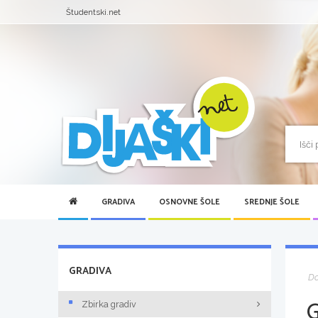
Študentski.net
GRADIVA
OSNOVNE ŠOLE
SREDNJE ŠOLE
GRADIVA
D
Zbirka gradiv