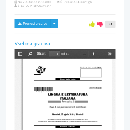
NA VOLJO OD:
21.12.2018
ŠTEVILO OGLEDOV: 356
ŠTEVILO PRENOSOV: 257
Skrij/prikaži meni
Prenesi gradivo
+1
Vsebina gradiva
Stran:
od 12
Preklopi
Najdi
Pomanjšaj
Povečaj
Orodja
stransko
vrstico
Codice del candidato:
Državni  izpitni  center
*M10211112*
SESSIONE AUTUNNALE
LINGUA E LETTERATURA
ITALIANA
Prova scritta 2
Prova di comprensione di testi non letterari
Mercoledì, 25 agosto 2010 / 60 minuti
Al candidato è consentito l'uso della 
penna stilografica o della penna a sfera.
Il candidato riceve una 
scheda di valutazione e un allega
to staccabile contenente il 
testo A e B, oggetto della prova.
MATURITÀ GENERALE