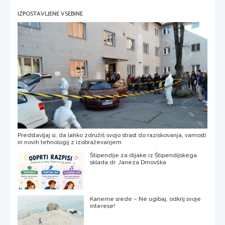
IZPOSTAVLJENE VSEBINE
Predstavljaj si, da lahko združiš svojo strast do raziskovanja, varnosti
in novih tehnologij z izobraževanjem
Štipendije za dijake iz Štipendijskega
sklada dr. Janeza Drnovška
Karierne srede – Ne ugibaj, odkrij svoje
interese!