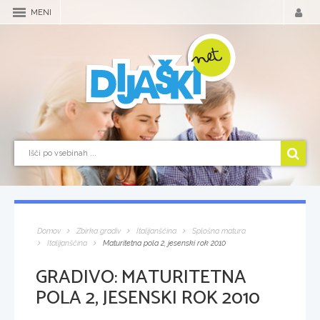
MENI
Domov
Zbirka gradiv
Italijanščina
Splošna matura
Italijanščina
Maturitetna pola 2, jesenski rok 2010
GRADIVO:
MATURITETNA
POLA 2, JESENSKI ROK 2010