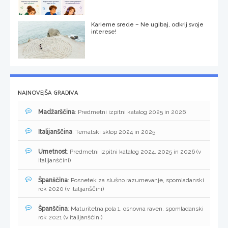
Karierne srede – Ne ugibaj, odkrij svoje
interese!
NAJNOVEJŠA GRADIVA
Madžarščina
: Predmetni izpitni katalog 2025 in 2026
Italijanščina
: Tematski sklop 2024 in 2025
Umetnost
: Predmetni izpitni katalog 2024, 2025 in 2026 (v
italijanščini)
Španščina
: Posnetek za slušno razumevanje, spomladanski
rok 2020 (v italijanščini)
Španščina
: Maturitetna pola 1, osnovna raven, spomladanski
rok 2021 (v italijanščini)