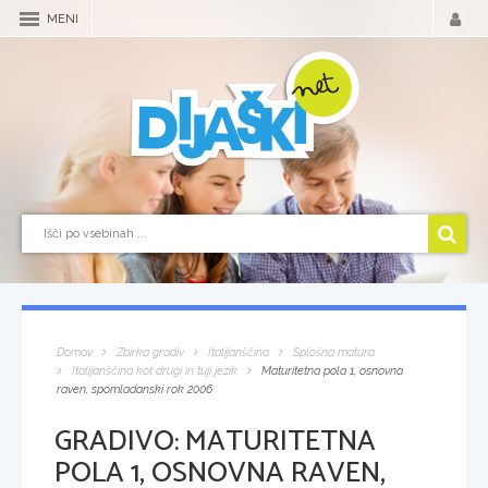
MENI
Domov
Zbirka gradiv
Italijanščina
Splošna matura
Italijanščina kot drugi in tuji jezik
Maturitetna pola 1, osnovna
raven, spomladanski rok 2006
GRADIVO:
MATURITETNA
POLA 1, OSNOVNA RAVEN,