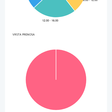
perché mi ha dato la 
non accetto. I veri divi 
latino è molto vicino a 
vita e oggi sto dando la 
sono i medici che 
quello napoletano come 
mia vita alla musica.   
salvano la vita alle 
solarità, come ritmo, e 
persone. Quindi io sono 
mi diverto a fare queste 
uno come te, uno come 
canzoni. 
tanti, uno come tutti. 
J 
Non mi piace definirla 
così, ma la verità è che 
abbiamo grossi 
problemi nella 
discografia. La pirateria 
sta ammazzando la 
musica e allora stiamo 
cercando in tutti i modi 
di salvaguardare questo 
grosso patrimonio. 
 (Da: www.ndonio.it
, maggio 2005) 
VRSTA PRENOSA