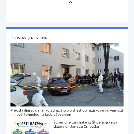
IZPOSTAVLJENE VSEBINE
Predstavljaj si, da lahko združiš svojo strast do raziskovanja, varnosti
in novih tehnologij z izobraževanjem
Štipendije za dijake iz Štipendijskega
sklada dr. Janeza Drnovška