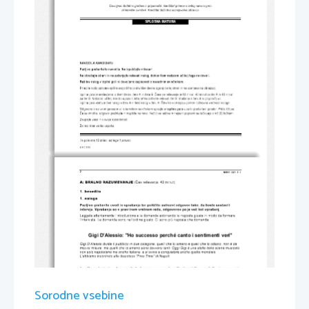
Dovoljeno dodatno gradivo in pripomočki: kandidat prinese s seboj nalivno pero 
ali kemični svinčnik. Kandidat dobi dva ocenjevalna obrazca. 
SPLOŠNA MATURA
NAVODILA KANDIDATU 
Pazljivo preberite ta navodila. Ne izpuščajte ničesar! 
Ne obračajte strani in ne začenjajte reševati nalog, dokler Vam nadzorni učitelj tega ne dovoli.  
Rešitev nalog v izpitni poli ni dovoljeno zapisovati z navadnim svinčnikom. 
Prilepite kodo oziroma vpišite svojo šifro (v okvirček desno zgoraj na tej strani in na ocenjevalna obrazca). 
Izpitna pola je sestavljena iz dveh delov, dela A in dela B. Časa za reševanje je 80 minut: 40 minut za del A in 40 minut  
za del B. Nadzorni učitelj Vas bo opozoril, kdaj lahko začnete reševati del B. Vračanje k delu A ni priporočljivo. 
Izpitna pola vsebuje dve nalogi v delu A in šest nalog v delu B. Številka v oklepaju pomeni točkovno vrednost naloge. 
Odgovore z nalivnim peresom ali s kemičnim svinčnikom vpisujte 
 v za to predvideni prostor. Pišite čitljivo.  
v izpitno polo
Če se zmotite, odgovor prečrtajte in napišite na novo. Nečitljive rešitve in nejasni popravki se točkujejo z nič (0) točkami. 
Zaupajte vase in v svoje sposobnosti.  
Želimo Vam veliko uspeha. 
Ta pola ima 12 strani, od tega 1 prazno. 
© RIC 2006 
2
M061-221-1-1 
(Čas reševanja: 40 minut) 
A: BRALNO RAZUMEVANJE 
1. besedilo 
1. naloga 
Pazljivo preberite uvod in vprašanja ter poiščite ustrezni odgovor tako, da boste sestavili 
intervju. Vprašanja so v pravilnem vrstnem redu, odgovorov pa je več kot vprašanj. 
Leggete attentamente l'introduzione e le domande abbinando le risposte giuste in modo da formare 
l'intervista. Le domande sono nell'ordine giusto. Ci sono più risposte che domande. 
Gigi D'Alessio: "Ho successo perché canto i sentimenti veri" 
Gigi D'Alessio divide il pubblico in due categorie: quelli che lo amano e quelli che lo odiano, non è da 
mezze misure, ma quelli che lo amano sono davvero tanti. Oggi Gigi è una stella della scena musicale 
non solo napoletana ma anche italiana, e si avvia a conquistare anche quella mondiale. 
L'abbiamo incontrato alla discoteca "Free Time" di Napoli. 
1. 
Da cantante di matrimoni e feste di piazza sei arrivato al "Festival di Sanremo". Quali sono oggi le 
tue emozioni, rivedendo tutto il tuo passato? 
2. 
Hai studiato dieci anni al Conservatorio. A chi sogna il successo, consigli dunque di prepararsi 
professionalmente? 
Sorodne vsebine
3. 
A cosa attribuisci il tuo enorme successo e l'amore che i ragazzi e le ragazze hanno per te? 
4. 
Non è un peso sentire l'amore appassionato dei fan? 