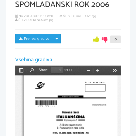
SPOMLADANSKI ROK 2006
NA VOLJO OD:
21.12.2018
ŠTEVILO OGLEDOV: 259
ŠTEVILO PRENOSOV: 309
Skrij/prikaži meni
Prenesi gradivo
0
Vsebina gradiva
Stran:
od 12
Preklopi
Najdi
Pomanjšaj
Povečaj
Orodja
stransko
vrstico
[ifra  kandidata:
*M06122111*
SPOMLADANSKI ROK
Osnovna raven 
ITALIJAN[^INA
A: Bralno razumevanje 
B: Poznavanje in raba jezika 
Torek, 13. junij 2006 / 80 minut (40 + 40) 