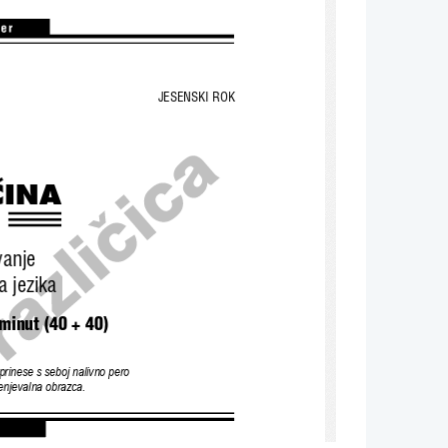
JESENSKI ROK
 
^INA 
anje 
 jezika 
minut (40 + 40) 
prinese s seb
oj nalivno pero 
cenjevalna obrazca. 