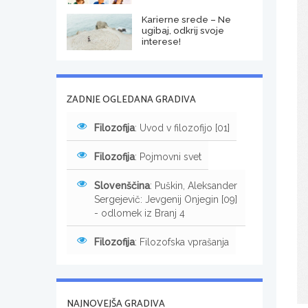
Karierne srede – Ne
ugibaj, odkrij svoje
interese!
ZADNJE OGLEDANA GRADIVA
Filozofija
: Uvod v filozofijo [01]
Filozofija
: Pojmovni svet
Slovenščina
: Puškin, Aleksander
Sergejevič: Jevgenij Onjegin [09]
- odlomek iz Branj 4
Filozofija
: Filozofska vprašanja
NAJNOVEJŠA GRADIVA