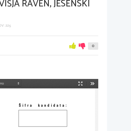
VIŠJA RAVEN, JESENSKI
V: 225
0
Način
Orodja
predstavitve
[ifra  kandidata: