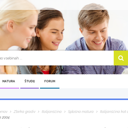
MATURA
ŠTUDIJ
FORUM
omov
Zbirka gradiv
Italijanščina
Splošna matura
Italijanščina kot d
k 2004