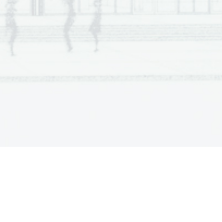
upero  per  chi  non  riesce  a  seguire  il 
amma.   Nonostante   queste   misure 
onali, lo stesso preside, Ralph Marinaro, 
 che i risultati non lo soddisfano affatto. 
da  del  sindaco  Jerry  Brown  –  riuscire  a 
re  i  ragazzi  più  sfavoriti,  in  modo  che 
o accedere all’università – è ancora tutta 
ere. Malgrado la militarizzazione e le urla 
ergenti  della  National  Guard,  alcuni 
ti  irriducibili  riescono  a  disturbare 
aticamente le lezioni. Venti cadetti sono 
ti espulsi, senza possibilità di appello, per 
scatenato ri
sse e violenze. 
ppure  sul  fronte  del  rendimento 
tico le cose vanno bene. Le pagelle del 
 semestre  hanno  mostrato  un  bilancio 
nte. Un terzo degli studenti ha una media 
la  sufficienza.  Rischiano  di  non  passare 
,  neanche  sottoponendosi  ai  corsi 
tori di recupero estivo. Al di là dei voti, il 
  d’istruzione  è  deprimente:  molti  ragazzi 
 faticano a leggere. I libri di testo sono 
roppo difficili: gli insegnanti hanno dovuto 
irli con manuali scritti per classi inferiori. 
itare  che  troppi  vengano  bocciati,  la 
 ha  deciso  di  allungare  ancora  l’orario, 
ucendo corsi di recupero anche la sera e 
ekend. 
i unici a non essere delusi sono i genitori. 
dre  dice:  “Mia  figlia  ha  voti  disastrosi 
  nei  primi  mesi  dell’anno  non  ha 