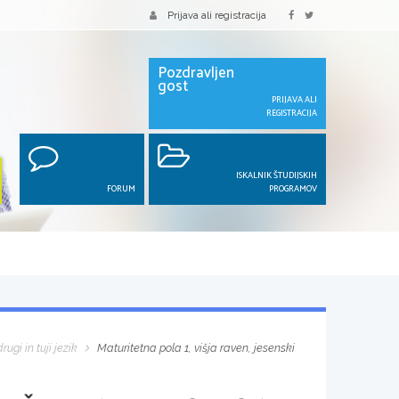
Prijava ali registracija
Pozdravljen
gost
PRIJAVA ALI
REGISTRACIJA
ISKALNIK ŠTUDIJSKIH
FORUM
PROGRAMOV
rugi in tuji jezik
Maturitetna pola 1, višja raven, jesenski