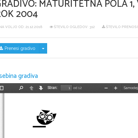
GRADIVO:
MATURITETNA POLA 1, 
ROK 2004
NA VOLJO OD:
21.12.2018
ŠTEVILO OGLEDOV: 312
ŠTEVILO PRENOSO
Skrij/prikaži meni
Prenesi gradivo
sebina gradiva
Stran:
od 12
Preklopi
Najdi
Nazaj
Naprej
Pomanjšaj
Povečaj
stransko
vrstico