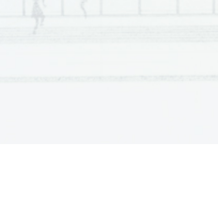
almeno il grado di sergente e, prima di entrare 
di  rec
in  classe,  bisogna  schierarsi  sull’attenti  per 
progr
essere passati in rassegna.  
eccezi
L’esperimento  californiano  in  realtà  è  una 
ammette
conferma   della   decadenza   dell’istruzione 
La  sfi
pubblica  americana.  Impoverita  da  decenni  di 
prepara
tagli  ai  finanziamenti  e  dalla  fuga  dei  ragazzi 
possan
ricchi  verso  le  scuole  private,  invasa  dai  figli 
da vinc
degli  immigrati  che  parlano  a  stento  l’inglese, 
dei  s
nella scuola americana di stato si ritrovano tutte 
studen
le  tensioni della società americana. La scuola 
sistem
non  riesce  più  a  svolgere  la  sua  funzione 
già sta
originaria: quella di offrire a tutti pari opportunità 
avere 
di  successo  nella  vita.  Ghettizzati  in  atenei 
Ne
pubblici di serie B, con classi sovraffollate, i figli 
scolas
dei  poveri  e  degli  immigranti  imparano 
primo 
pochissimo.  In  alcuni  licei  i  livelli  di  alfa-
delude
betizzazione e di conoscenza della matematica 
sotto  
sono da Terzo mondo. Si salvano quelle etnie 
l’anno
che,   tradizionalmente,   danno   grande 
obbliga
importanza all’istruzione, come gli asiatici, molto 
livello
numerosi  in  California,  il  cui  rendimento 
ancora
scolastico  è  eccellente.  Restano  indietro, 
tutti t
invece, i latino-americ
ani, soprattutto i neri. 
sostitu
Il sindaco Jerry Brown di Oakland ha voluto 
Per  ev
una   scuola   come   risposta   alla   crisi 
scuola 
dell’istruzione pubblica creando la prima scuola 
introd
media  gestita  dall’esercito,  ed  espressamente 
nel we
dedicata  al  recupero  di  ragazzi  poveri, 
Gl
sottoistruiti e caratterialmente difficili. I primi 200 
Una  ma
iscritti  vengono  tutti  da  altre  scuole  pubbliche 
perché