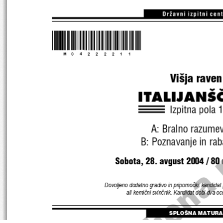
*M04222211*
Vi{ja raven
ITALIJAN[
A: Bralno razumev
B: Poznavanje in raba
Sobota, 28. avgust 2004 / 80 
Dovoljeno dodatno gradivo in pripomočki: kandidat 
ali kemični svinčnik. Kandidat dobi dva o
SPLOŠNA MATURA