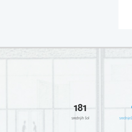
181
srednjih šol
srednje