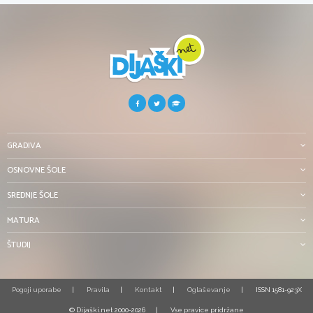
GRADIVA
OSNOVNE ŠOLE
SREDNJE ŠOLE
MATURA
ŠTUDIJ
Pogoji uporabe
Pravila
Kontakt
Oglaševanje
ISSN 1581-923X
© Dijaški.net 2000-2026
Vse pravice pridržane