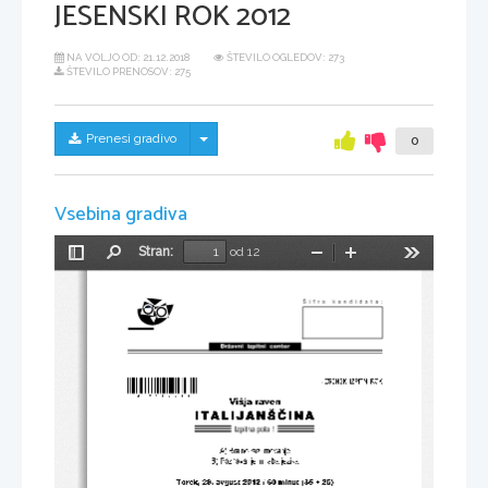
JESENSKI ROK 2012
NA VOLJO OD:
21.12.2018
ŠTEVILO OGLEDOV: 273
ŠTEVILO PRENOSOV: 275
Skrij/prikaži meni
Prenesi gradivo
0
Vsebina gradiva
Stran:
od 12
Preklopi
Najdi
Pomanjšaj
Povečaj
Orodja
stransko
vrstico