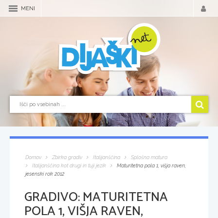
MENI
Domov
Zbirka gradiv
Italijanščina
Splošna matura
Italijanščina kot drugi in tuji jezik
Maturitetna pola 1, višja raven,
jesenski rok 2012
GRADIVO:
MATURITETNA
POLA 1, VIŠJA RAVEN,