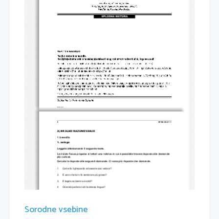
2 
M122-222-1-1 
A) BRALNO RAZUMEVANJE 
1. besedilo 
1. naloga 
Leggete attentamente il seguente testo. 
La rivista Focus propone ai lettori una rubrica in
 cui è possibile trovare risposta alle domande 
più curiose. 
Cercate le risposte alle seguenti domande. Ci sono più risposte che domande. 
1.     Come fa il ghepardo ad essere così veloce? 
2.     È vero che la tv fa sembrare più grassi? 
3.     È legale scrivere sui soldi? 
4.     Gli arabi parlano tutti la stessa lingua? 
5.     Cosa significa la stretta di mano? 
6.     Come è nato l'applauso? 
Sorodne vsebine
7.     Perché ai gatti piace 
così tanto mangiare pesce? 
8.     Perché si dice "avere fegato"? 
9.     Cosa significa "canto del cigno"? 