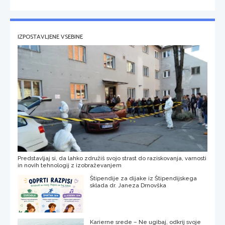
IZPOSTAVLJENE VSEBINE
Predstavljaj si, da lahko združiš svojo strast do raziskovanja, varnosti
in novih tehnologij z izobraževanjem
Štipendije za dijake iz Štipendijskega
sklada dr. Janeza Drnovška
Karierne srede – Ne ugibaj, odkrij svoje