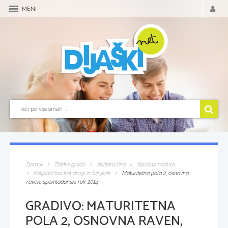
MENI
Domov
Zbirka gradiv
Italijanščina
Splošna matura
Italijanščina kot drugi in tuji jezik
Maturitetna pola 2, osnovna
raven, spomladanski rok 2014
GRADIVO:
MATURITETNA
POLA 2, OSNOVNA RAVEN,