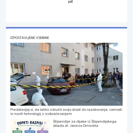
IZPOSTAVLJENE VSEBINE
Predstavljaj si, da lahko združiš svojo strast do raziskovanja, varnosti
in novih tehnologij z izobraževanjem
Štipendije za dijake iz Štipendijskega
sklada dr. Janeza Drnovška