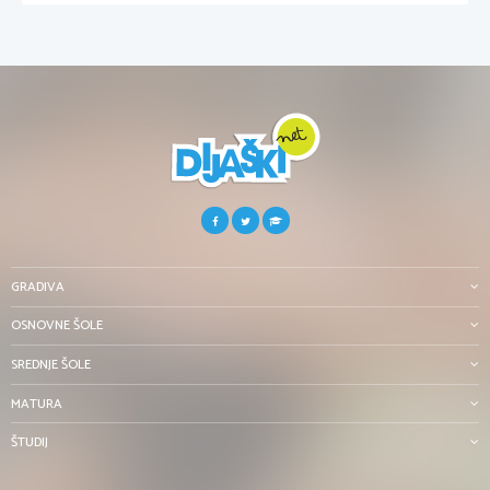
GRADIVA
OSNOVNE ŠOLE
SREDNJE ŠOLE
MATURA
ŠTUDIJ