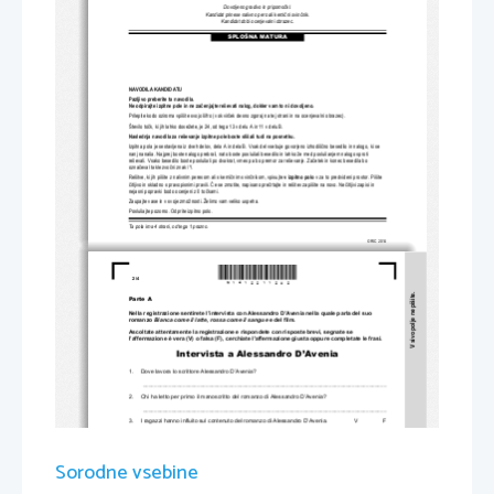
Dovoljeno gradivo in pripomo
č
ki:
Kandidat prinese nalivno pero ali kemi
č
ni svin
č
nik.
Kandidat dobi ocenjevalni obrazec.
SPLOŠNA MATURA
NAVODILA KANDIDATU
Pazljivo preberite ta navodila.
Ne odpirajte izpitne pole in ne za
č
enjajte reševati nalog, dokl
er vam to ni dovoljeno.
Prilepite kodo oziroma vpiš
ite svojo šifro (v okvir
č
ek desno zgoraj na tej strani
 in na ocenjevalni obrazec).
Število to
č
k, ki jih lahko dosežete, je 24, od tega 13 v delu A in 11 v delu B. 
Naslednja navodila za reševanje izpitne 
pole boste slišali tudi na posnetku.
Izpitna pola je sestavljena iz dveh delov, dela 
A in dela B. Vsak del vsebuje govorjeno izhodiš
č
no besedilo in nalogo, ki se 
nanj nanaša. Najprej boste nalogo prebrali, nato boste posluša
li besedilo in lahko že m
ed poslušanjem nalogo sproti 
reševali. Vsako besedilo boste poslušali po dv
akrat, vmes pa bo premor za reševanje. Za
č
etek in konec besedila bo 
ozna
č
eval takle zvo
č
ni znak /*/.
Rešitve, ki jih pišite z nalivnim peresom ali s kemi
č
nim svin
č
nikom, vpisujte 
v izpitno polo
v za to predvideni prostor. Pišite 
č
itljivo in skladno s 
pravopisnimi pravili. 
Č
e se zmotite, napisano pre
č
rtajte in rešitev zapišite na novo. Ne
č
itljivi zapisi in 
nejasni popravki bodo ocenjeni z 0 to
č
kami.
Zaupajte vase in v svoje zmož
nosti. Želimo vam veliko uspeha.
Poslušajte pozorno. Odprite izpitno polo.
Ta pola ima 4 strani, od tega 1 prazno.
© RIC 2014
*M1412211202*
2/4 
V sivo polje ne pišite.
Parte A 
Nella registrazione sent
irete l’intervista con Alessandro D’Avenia nella quale parla del suo 
romanzo 
Bianca come il latte, rossa come il sangue
 e del film
. 
Ascoltate attentamente la registrazione e rispondete con risposte brevi, segnate se 
l’affermazione è vera (V) o falsa (F), cerchiate l'
affermazione giusta oppure completate le frasi. 
Intervista a Alessandro D’Avenia 
1.     Dove lavora lo scrittore Alessandro D’Avenia? 
  _____________________________________________________________________________________    
2.     Chi ha letto per primo il manoscritto del romanzo di Alessandro D’Avenia? 
  _____________________________________________________________________________________    
3.     I ragazzi hanno influito sul contenuto del romanzo di Alessandro D’Avenia. 
V 
F 
4.     Quale prova importante dovranno superare quest’anno i ragazzi di Alessandro D’Avenia? 
  _____________________________________________________________________________________    
Sorodne vsebine
5.     Quanti anni ha il protagonista del romanzo? 
  _____________________________________________________________________________________    
6.     Alessandro D’Avenia è soddisfatto del lavoro che svolge. 
V 
F 