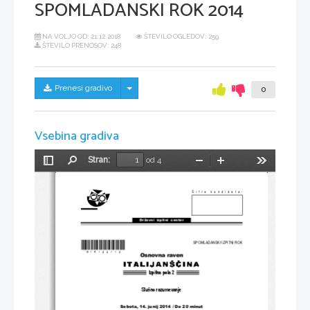
SPOMLADANSKI ROK 2014
NA VOLJO OD:
21.12.2018
ŠTEVILO OGLEDOV: 259
ŠTEVILO PRENOSOV: 248
Skrij/prikaži meni
Prenesi gradivo
0
Vsebina gradiva
Stran:
od 4
Preklopi
Najdi
Pomanjšaj
Povečaj
Orodja
stransko
vrstico
Šifra kandidata:
Državni  izpitni  center
*M14122112* 
SPOMLADANSKI IZPITNI ROK
Osnovna raven
Izpitna pola 2
Slušno razumevanje
Sobota, 14. junij 20
14 / Do 20 minut