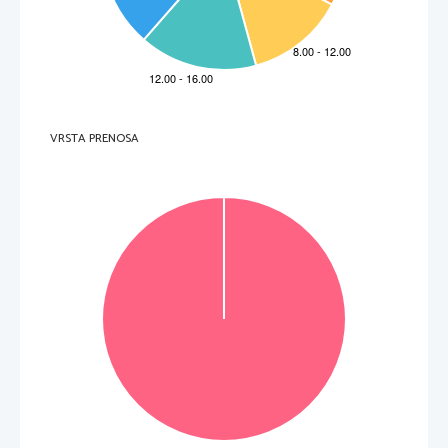
7.     Un incidente ostacola il traffico sulla strada Firenze – Pisa – Livorno. 
V 
F 
8.     Sull’A12 il traffico è fermo tra l’uscita di Civitave
cchia Nord e svincolo st
rada statale Uno Aurelia 
per un 
. 
_______________________________________
9.     Gli automobilisti in viaggio sull’A3 devono diminuire
 la velocità tra Torre del Greco e Cava dei 
Tirreni a causa di un 
. 
________________________________
10.   Sulla strada A16 verso Canosa c’ è una coda di 
 chilometri. 
_______________
11.   Che cosa si raccomanda agli automobilisti per viaggiare sicuri d’inverno? 
  _____________________________________________________________________________________    
(11 punti) 
VRSTA PRENOSA