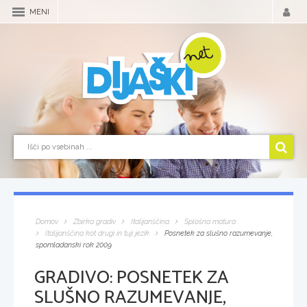
MENI
Domov
Zbirka gradiv
Italijanščina
Splošna matura
Italijanščina kot drugi in tuji jezik
Posnetek za slušno razumevanje,
spomladanski rok 2009
GRADIVO:
POSNETEK ZA
SLUŠNO RAZUMEVANJE,