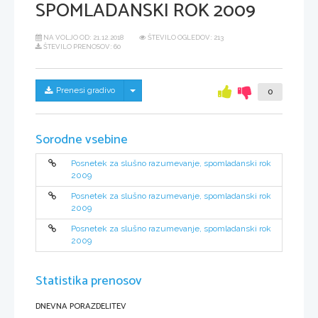
SPOMLADANSKI ROK 2009
NA VOLJO OD:
21.12.2018
ŠTEVILO OGLEDOV: 213
ŠTEVILO PRENOSOV: 60
Skrij/prikaži meni
Prenesi gradivo
0
Sorodne vsebine
Posnetek za slušno razumevanje, spomladanski rok
2009
Posnetek za slušno razumevanje, spomladanski rok
2009
Posnetek za slušno razumevanje, spomladanski rok
2009
Statistika prenosov
DNEVNA PORAZDELITEV