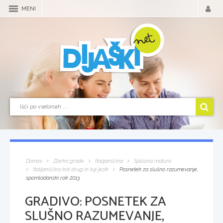
MENI
Domov
Zbirka gradiv
Italijanščina
Splošna matura
Italijanščina kot drugi in tuji jezik
Posnetek za slušno razumevanje,
spomladanski rok 2013
GRADIVO:
POSNETEK ZA
SLUŠNO RAZUMEVANJE,