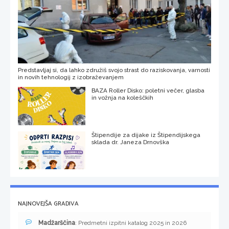
Predstavljaj si, da lahko združiš svojo strast do raziskovanja, varnosti
in novih tehnologij z izobraževanjem
BAZA Roller Disko: poletni večer, glasba
in vožnja na koleščkih
Štipendije za dijake iz Štipendijskega
sklada dr. Janeza Drnovška
NAJNOVEJŠA GRADIVA
Madžarščina
: Predmetni izpitni katalog 2025 in 2026