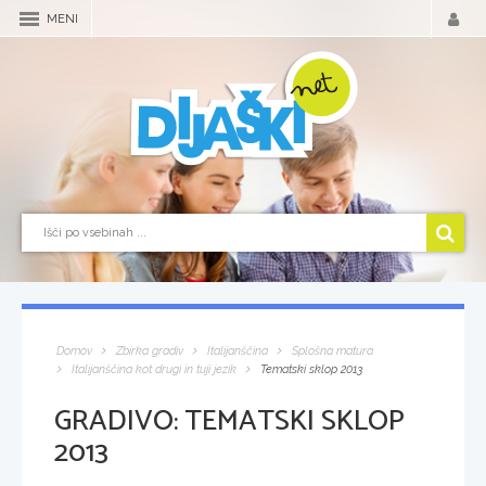
MENI
Domov
Zbirka gradiv
Italijanščina
Splošna matura
Italijanščina kot drugi in tuji jezik
Tematski sklop 2013
GRADIVO:
TEMATSKI SKLOP
2013