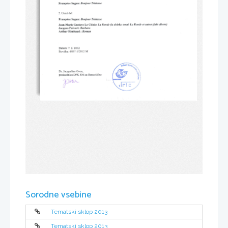
Bonjour 
Frangoise 
Tristesse
Sagan: 
Ustni 
2. 
del:
Bonjour 
Frangoise 
Tristesse
Sagan: 
(tz 
La 
zbirke 
La 
Ronde 
divers)
Le 
faits 
Ronde 
novel 
Jean-Marie 
Cl6zio: 
uutres 
Gustave 
et 
Barbara
Pr6vert: 
Jacques 
Arthur 
Rimbaud 
Roman
: 
7.2.2012
Datum: 
-I 
Stevilka: 
12012-l./r
6037 
Dr. 
Oven,
Jacqueline 
DPK 
franco5dino
predsednica 
SM 
za 
Sorodne vsebine
Tematski sklop 2013
Tematski sklop 2013