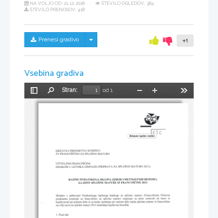
NA VOLJO OD:
21.12.2018
ŠTEVILO OGLEDOV: 384
ŠTEVILO PRENOSOV: 418
Skrij/prikaži meni
Prenesi gradivo
+1
Vsebina gradiva
Stran:
od 1
Preklopi
Najdi
Pomanjšaj
Povečaj
Orodja
stransko
gs
vrstico
-
KOMISIJA
PREDMETNA 
DRZA\TNA 
za 
splosNo 
FRANCosiNo 
MATURo
zA 
in 
pneNcoS 
uinBr-rBvt 
tE,
Na 
sproSNo 
(pRIPRAVA 
MATURo 
LETNIKA 
GIMNAZIJ 
2013)
DTJAKoM 
3. 
(IZBOR 
BESEDIL)
UMETNOSTNIH 
TEMATSKEGA 
SKLOPA 
RAZPIS 
zlrzprr 
IZ 
zors
spr,oSNn 
FRANCoScTNn 
MATURE 
z 
za 
maturo 
(Franco5dina) 
DrLavna
izpitnega 
kataloga 
splo5no 
Skladno 
Predmetnega 
zahtevami 
za 
pisni 
na 
temo 
za 
za 
maturo 
iz
francoidino 
sploino 
razpisuje 
komisija 
sestavek 
predmetna 
in 
pri 
iz 
pri 
izpita 
franco5dine
mature 
zatretje 
delu 
delu 
ustnem 
pisnem 
vpra5anje 
splo5ne 
knjiZevnosti 
sploini 
vi5ji 
maturi 
knjiZevna 
ravni 
2013 
naslednja 
besedila:
na 
na 
Pisni 
del:
1. 