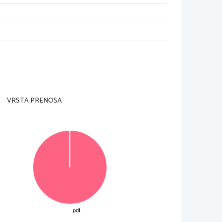
l'insegnante preposto.
uesta pagina in alto e sulla scheda di
le domande, leggi attentamente le indicazioni
o di consultazione, il cancellino o altro
VRSTA PRENOSA
o correttamente alle domande.