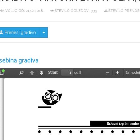
NA VOLJO OD:
21.12.2018
ŠTEVILO OGLEDOV: 333
ŠTEVILO PRENOS
Skrij/prikaži meni
Prenesi gradivo
sebina gradiva
Stran:
od 8
Preklopi
Najdi
Nazaj
Naprej
Pomanjšaj
Povečaj
stransko
vrstico
Dr`avni izpitni center