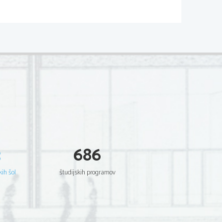
P063-A102-1-1 
matura, Poklicna matura, Poklicna matura, 
matura, Poklicna matura, Poklicna matura, 
matura, Poklicna matura, Poklicna matura, 
matura, Poklicna matura, Poklicna matura, 
matura, Poklicna matura, Poklicna matura, 
matura, Poklicna matura, Poklicna matura, 
matura, Poklicna matura, Poklicna matura, 
matura, Poklicna matura, Poklicna matura, 
matura, Poklicna matura, Poklicna matura, 
matura, Poklicna matura, Poklicna matura, 
matura, Poklicna matura, Poklicna matura, 
matura, Poklicna matura, Poklicna matura, 
matura, Poklicna matura, Poklicna matura, 
matura, Poklicna matura, Poklicna matura, 
matura, Poklicna matura, Poklicna matura, 
matura, Poklicna matura, Poklicna matura, 
matura, Poklicna matura, Poklicna matura, 
matura, Poklicna matura, Poklicna matura, 
matura, Poklicna matura, Poklicna matura, 
matura, Poklicna matura, Poklicna matura, 
3
686
matura, Poklicna matura, Poklicna matura, 
matura, Poklicna matura, Poklicna matura, 
matura, Poklicna matura, Poklicna matura, 
matura, Poklicna matura, Poklicna matura, 
matura, Poklicna matura, Poklicna matura, 
kih šol
študijskih programov
matura, Poklicna matura, Poklicna matura, 
matura, Poklicna matura, Poklicna matura, 
matura, Poklicna matura, Poklicna matura, 
matura, Poklicna matura, Poklicna matura, 
matura, Poklicna matura, Poklicna matura, 
matura, Poklicna matura, Poklicna matura, 
matura, Poklicna matura, Poklicna matura, 
matura, Poklicna matura, Poklicna matura, 
matura, Poklicna matura, Poklicna matura, 