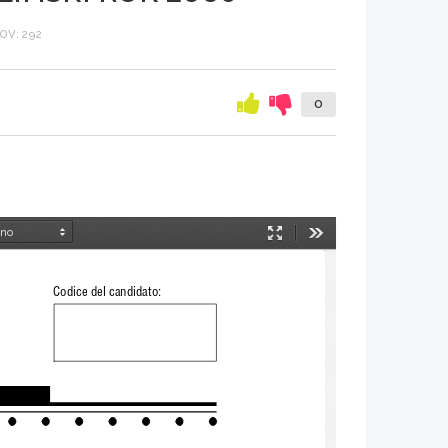
OV: 292
0
Način
Orodja
predstavitve
Codice del candidato: