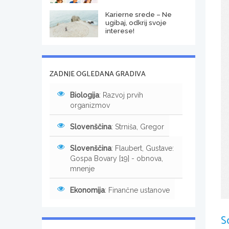
Karierne srede – Ne
ugibaj, odkrij svoje
interese!
ZADNJE OGLEDANA GRADIVA
Biologija
: Razvoj prvih
organizmov
Slovenščina
: Strniša, Gregor
Slovenščina
: Flaubert, Gustave:
Gospa Bovary [19] - obnova,
mnenje
Ekonomija
: Finančne ustanove
S