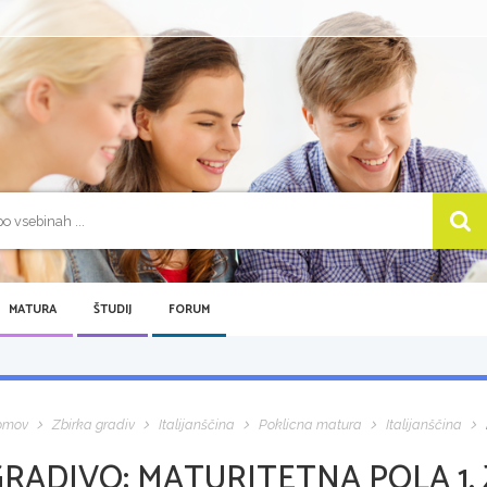
MATURA
ŠTUDIJ
FORUM
omov
Zbirka gradiv
Italijanščina
Poklicna matura
Italijanščina
GRADIVO:
MATURITETNA POLA 1, 