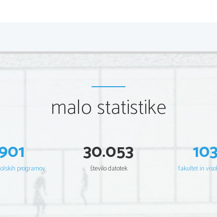
2 
Poklicna matura, Poklicna matura, Poklicna matura, Poklicna 
Poklicna matura, Poklicna matura, Poklicna matura, Poklicna 
Poklicna matura, Poklicna matura, Poklicna matura, Poklicna 
Poklicna matura, Poklicna matura, Poklicna matura, Poklicna 
Poklicna matura, Poklicna matura, Poklicna matura, Poklicna 
Poklicna matura, Poklicna matura, Poklicna matura, Poklicna 
Poklicna matura, Poklicna matura, Poklicna matura, Poklicna 
Poklicna matura, Poklicna matura, Poklicna matura, Poklicna 
Poklicna matura, Poklicna matura, Poklicna matura, Poklicna 
Poklicna matura, Poklicna matura, Poklicna matura, Poklicna 
Poklicna matura, Poklicna matura, Poklicna matura, Poklicna 
Poklicna matura, Poklicna matura, Poklicna matura, Poklicna 
malo statistike
Poklicna matura, Poklicna matura, Poklicna matura, Poklicna 
Poklicna matura, Poklicna matura, Poklicna matura, Poklicna 
Poklicna matura, Poklicna matura, Poklicna matura, Poklicna 
Poklicna matura, Poklicna matura, Poklicna matura, Poklicna 
Poklicna matura, Poklicna matura, Poklicna matura, Poklicna 
Poklicna matura, Poklicna matura, Poklicna matura, Poklicna 
Poklicna matura, Poklicna matura, Poklicna matura, Poklicna 
Poklicna matura, Poklicna matura, Poklicna matura, Poklicna 
901
30.053
10
Poklicna matura, Poklicna matura, Poklicna matura, Poklicna 
Poklicna matura, Poklicna matura, Poklicna matura, Poklicna 
Poklicna matura, Poklicna matura, Poklicna matura, Poklicna 
Poklicna matura, Poklicna matura, Poklicna matura, Poklicna 
Poklicna matura, Poklicna matura, Poklicna matura, Poklicna 
šolskih programov
število datotek
fakultet in viso
Poklicna matura, Poklicna matura, Poklicna matura, Poklicna 
Poklicna matura, Poklicna matura, Poklicna matura, Poklicna 
Poklicna matura, Poklicna matura, Poklicna matura, Poklicna 
Poklicna matura, Poklicna matura, Poklicna matura, Poklicna 
Poklicna matura, Poklicna matura, Poklicna matura, Poklicna 
Poklicna matura, Poklicna matura, Poklicna matura, Poklicna 
Poklicna matura, Poklicna matura, Poklicna matura, Poklicna 
Poklicna matura, Poklicna matura, Poklicna matura, Poklicna 
Poklicna matura, Poklicna matura, Poklicna matura, Poklicna 