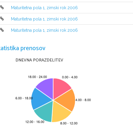
Maturitetna pola 1, zimski rok 2006
INDICAZIONI PER IL CANDIDATO
Leggi attentamente le seguenti indicazioni.
Maturitetna pola 1, zimski rok 2006
Non voltare pagina e non risolvere i ques
iti prima del via del
Maturitetna pola 1, zimski rok 2006
Incolla o scrivi il tuo numero di codice nello spazio ap
posito su q
valutazione.
Questa prova d'esame comprende 13 quesiti. Per rispondere
 al
tatistika prenosov
date all'interno.
Durante la prova d'esame non si possono usare libri
 di testo 
materiale. È d'obbligo l'uso de
lla penna stilografica o a sfera.
DNEVNA PORAZDELITEV
Scrivi in modo leggibile.
Trovi indicati in margine i punti che puoi con
seguire rispondend
Abbi fiducia in te stesso e nelle tue capacità.
Buon lavoro.
Questa prova ha 8 pagine, di cui 2 vuote.
C
RIC 2007