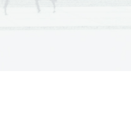
matura, Poklicna matura, Poklicna matura, 
matura, Poklicna matura, Poklicna matura, 
matura, Poklicna matura, Poklicna matura, 
matura, Poklicna matura, Poklicna matura, 
matura, Poklicna matura, Poklicna matura, 
matura, Poklicna matura, Poklicna matura, 
matura, Poklicna matura, Poklicna matura, 
matura, Poklicna matura, Poklicna matura, 
matura, Poklicna matura, Poklicna matura, 
matura, Poklicna matura, Poklicna matura, 
matura, Poklicna matura, Poklicna matura, 
matura, Poklicna matura, Poklicna matura, 
matura, Poklicna matura, Poklicna matura, 
matura, Poklicna matura, Poklicna matura, 
matura, Poklicna matura, Poklicna matura, 
matura, Poklicna matura, Poklicna matura, 
matura, Poklicna matura, Poklicna matura, 
matura, Poklicna matura, Poklicna matura, 
matura, Poklicna matura, Poklicna matura, 
matura, Poklicna matura, Poklicna matura, 
matura, Poklicna matura, Poklicna matura, 
matura, Poklicna matura, Poklicna matura, 
matura, Poklicna matura, Poklicna matura, 
matura, Poklicna matura, Poklicna matura, 
matura, Poklicna matura, Poklicna matura, 
matura, Poklicna matura, Poklicna matura, 
matura, Poklicna matura, Poklicna matura, 
matura, Poklicna matura, Poklicna matura, 
matura, Poklicna matura, Poklicna matura, 
matura, Poklicna matura, Poklicna matura, 
matura, Poklicna matura, Poklicna matura, 
matura, Poklicna matura, Poklicna matura, 
matura, Poklicna matura, Poklicna matura, 
matura, Poklicna matura, Poklicna matura, 
matura, Poklicna matura, Poklicna matura, 
matura, Poklicna matura, Poklicna matura, 
matura, Poklicna matura, Poklicna matura, 
matura, Poklicna matura, Poklicna matura, 
matura, Poklicna matura, Poklicna matura, 