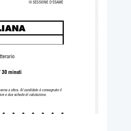
III SESSIONE D'ESAME
LIANA
tterario
/ 30 minuti
penna a sfera. Al candidato è consegnato il
are e due schede di valutazione.
ITUTI TECNICI