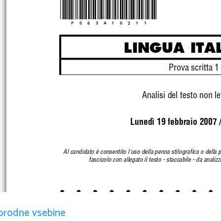
*P063A10211*
LINGUA ITA
Prova scritta 1
Analisi del testo non le
Lunedì 19 febbraio 2007 
Al candidato è consentito l'uso della penna stilografic
a o della 
fascicolo con allegato il testo - staccabile - 
da analizz
PROVA DI MATURITÀ PER GLI IST
orodne vsebine