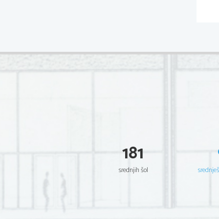
181
srednjih šol
srednje