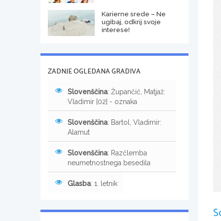
Karierne srede – Ne
ugibaj, odkrij svoje
interese!
ZADNJE OGLEDANA GRADIVA
Slovenščina
: Župančič, Matjaž:
Vladimir [02] - oznaka
Slovenščina
: Bartol, Vladimir:
Alamut
Slovenščina
: Razčlemba
neumetnostnega besedila
Glasba
: 1. letnik
S