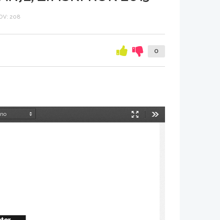
V: 208
0
Način
Orodja
predstavitve
nter