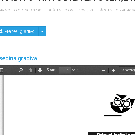
NA VOLJO OD:
21.12.2018
ŠTEVILO OGLEDOV: 342
ŠTEVILO PRENOSO
Skrij/prikaži meni
Prenesi gradivo
sebina gradiva
Stran:
od 4
Preklopi
Najdi
Nazaj
Naprej
Pomanjšaj
Povečaj
stransko
vrstico
Državni izpitni ce