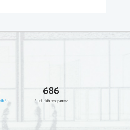
P133-A102-1-3 
sto proposto individuandone la difficoltà e 
dati. Solo successivamente provvederà 
“Ero povero come loro” Corriere del 
Istruzioni  aggiuntive  
on 
1 punto per 
tre
 esempi corretti 
3
686
sero 
 
kih šol
študijskih programov
sco 
 
o di 