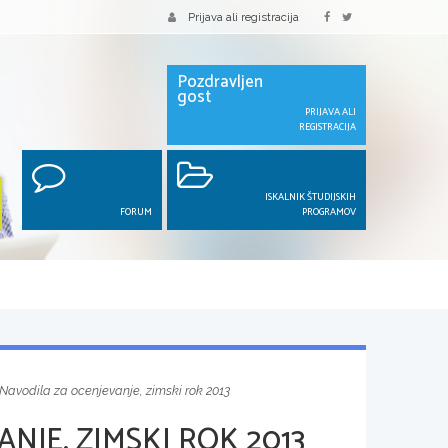
Prijava ali registracija
Pozdravljen
gost
PRIJAVA ALI
REGISTRACIJA
ISKALNIK ŠTUDIJSKIH
FORUM
PROGRAMOV
Navodila za ocenjevanje, zimski rok 2013
NJE, ZIMSKI ROK 2013