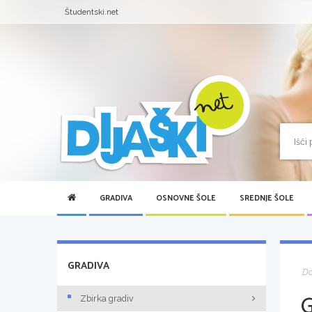
Študentski.net
GRADIVA
OSNOVNE ŠOLE
SREDNJE ŠOLE
GRADIVA
D
Zbirka gradiv