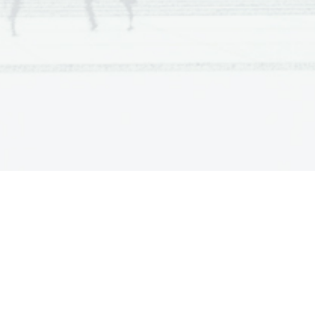
o 
tar.    
2 punti per la risposta esaurente  
le 
1 punto per la correttezza 
morfosintattica  
1 punto per l’ortografia     
tta 
d 
re 