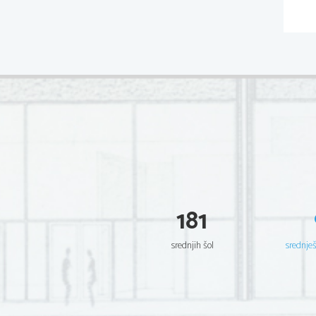
181
srednjih šol
srednje