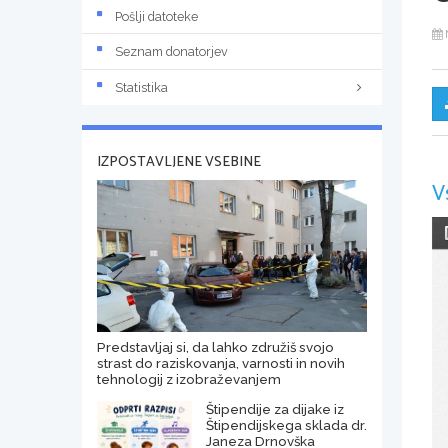
Pošlji datoteke
Seznam donatorjev
Statistika
IZPOSTAVLJENE VSEBINE
V
Predstavljaj si, da lahko združiš svojo
strast do raziskovanja, varnosti in novih
tehnologij z izobraževanjem
Štipendije za dijake iz
Štipendijskega sklada dr.
Janeza Drnovška