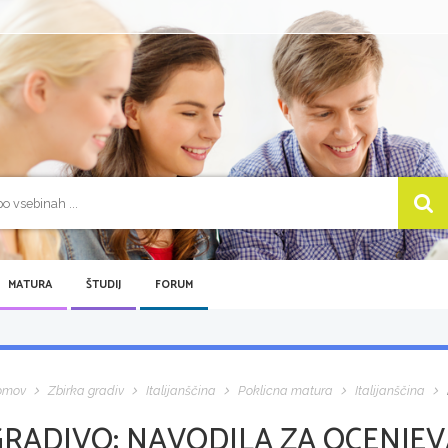
MATURA
ŠTUDIJ
FORUM
omov
Zbirka gradiv
Italijanščina
Poklicna matura
Italijanščina
GRADIVO:
NAVODILA ZA OCENJEVA