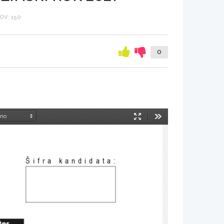
OV: 150
0
Način
Orodja
predstavitve
Šifra kandidata
:
ter