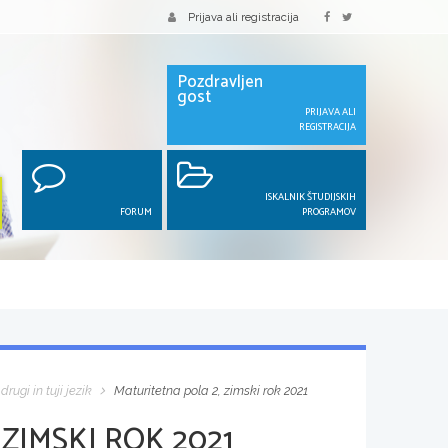
Prijava ali registracija
Pozdravljen
gost
PRIJAVA ALI
REGISTRACIJA
ISKALNIK ŠTUDIJSKIH
FORUM
PROGRAMOV
drugi in tuji jezik
Maturitetna pola 2, zimski rok 2021
ZIMSKI ROK 2021