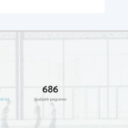
02*
  Scientia  Est  Potentia  Scientia  Est  Potentia
  Scientia  Est  Potentia  Scientia  Est  Potentia
  Scientia  Est  Potentia  Scientia  Est  Potentia
  Scientia  Est  Potentia  Scientia  Est  Potentia
  Scientia  Est  Potentia  Scientia  Est  Potentia
  Scientia  Est  Potentia  Scientia  Est  Potentia
  Scientia  Est  Potentia  Scientia  Est  Potentia
  Scientia  Est  Potentia  Scientia  Est  Potentia
  Scientia  Est  Potentia  Scientia  Est  Potentia
  Scientia  Est  Potentia  Scientia  Est  Potentia
  Scientia  Est  Potentia  Scientia  Est  Potentia
  Scientia  Est  Potentia  Scientia  Est  Potentia
  Scientia  Est  Potentia  Scientia  Est  Potentia
  Scientia  Est  Potentia  Scientia  Est  Potentia
  Scientia  Est  Potentia  Scientia  Est  Potentia
  Scientia  Est  Potentia  Scientia  Est  Potentia
  Scientia  Est  Potentia  Scientia  Est  Potentia
  Scientia  Est  Potentia  Scientia  Est  Potentia
  Scientia  Est  Potentia  Scientia  Est  Potentia
  Scientia  Est  Potentia  Scientia  Est  Potentia
3
686
  Scientia  Est  Potentia  Scientia  Est  Potentia
  Scientia  Est  Potentia  Scientia  Est  Potentia
  Scientia  Est  Potentia  Scientia  Est  Potentia
  Scientia  Est  Potentia  Scientia  Est  Potentia
kih šol
študijskih programov
  Scientia  Est  Potentia  Scientia  Est  Potentia
  Scientia  Est  Potentia  Scientia  Est  Potentia
  Scientia  Est  Potentia  Scientia  Est  Potentia
  Scientia  Est  Potentia  Scientia  Est  Potentia
  Scientia  Est  Potentia  Scientia  Est  Potentia
  Scientia  Est  Potentia  Scientia  Est  Potentia
  Scientia  Est  Potentia  Scientia  Est  Potentia
  Scientia  Est  Potentia  Scientia  Est  Potentia
  Scientia  Est  Potentia  Scientia  Est  Potentia
  Scientia  Est  Potentia  Scientia  Est  Potentia