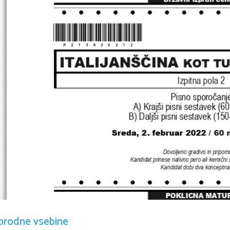
*P213A30212*
ITALIJANŠČINA 
KOT TU
Izpitna pola 
2
Pisno sporočanj
A
) 
Krajši pisni sestavek 
(60
B
) 
Daljši pisni sestavek 
(150
Sreda
, 2. 
februar 
2022
/ 60 
Dovoljeno gradivo in pripom
Kandidat prinese nalivno pero ali kemični s
Kandidat dobi dva konceptna 
POKLICNA MATU
orodne vsebine