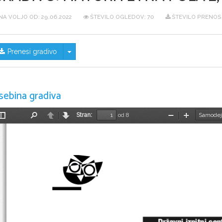
NA VOLJO OD:
29.06.2022
ŠTEVILO OGLEDOV: 70
ŠTEVILO PRENOS
Skrij/prikaži meni
Prenesi gradivo
sebina gradiva
Stran:
od 8
Preklopi
Najdi
Nazaj
Naprej
Pomanjšaj
Povečaj
stransko
vrstico
Državni izpitni cen