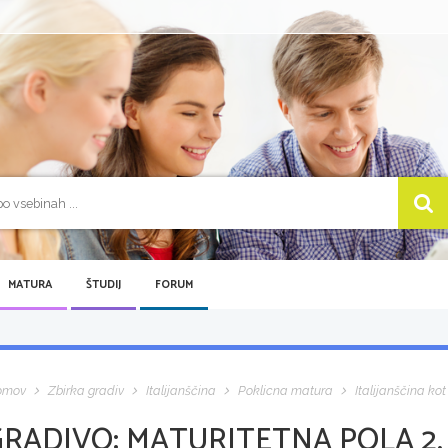
MATURA
ŠTUDIJ
FORUM
omov
Zbirka gradiv
Italijanščina
Poklicna matura
Italijanščina kot 
GRADIVO:
MATURITETNA POLA 2, 