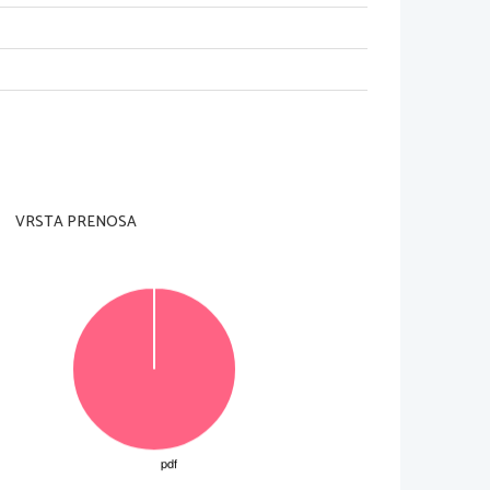
dzorni učitelj tega ne dovoli
.
 na konceptna lista
.
je je 
60 
minut
. 
Priporočamo vam
, 
da za reševanje 
VRSTA PRENOSA
sed
, 
v delu B pa daljši pisni sestavek
, 
ki naj 
tega 
10 
v delu A in 
20 
v delu B
.
dno s pravopisnimi pravili
. 
Če se zmotite
, 
napačno 
cenjeno z 
0 
točkami
. 
Osnutka dela A in dela B
, 
ki ju 
© Državni izpitni center
Vse pravice pridržane
.