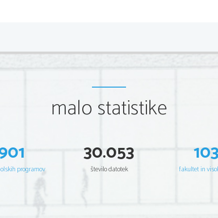
*P213A30212
2/8 
Scientia  Est  Potentia  Scientia  Est  Potentia  Scientia  Est  Potentia
Scientia  Est  Potentia  Scientia  Est  Potentia  Scientia  Est  Potentia
Scientia  Est  Potentia  Scientia  Est  Potentia  Scientia  Est  Potentia
Scientia  Est  Potentia  Scientia  Est  Potentia  Scientia  Est  Potentia
Scientia  Est  Potentia  Scientia  Est  Potentia  Scientia  Est  Potentia
Scientia  Est  Potentia  Scientia  Est  Potentia  Scientia  Est  Potentia
Scientia  Est  Potentia  Scientia  Est  Potentia  Scientia  Est  Potentia
Scientia  Est  Potentia  Scientia  Est  Potentia  Scientia  Est  Potentia
Scientia  Est  Potentia  Scientia  Est  Potentia  Scientia  Est  Potentia
Scientia  Est  Potentia  Scientia  Est  Potentia  Scientia  Est  Potentia
Scientia  Est  Potentia  Scientia  Est  Potentia  Scientia  Est  Potentia
malo statistike
Scientia  Est  Potentia  Scientia  Est  Potentia  Scientia  Est  Potentia
Scientia  Est  Potentia  Scientia  Est  Potentia  Scientia  Est  Potentia
Scientia  Est  Potentia  Scientia  Est  Potentia  Scientia  Est  Potentia
Scientia  Est  Potentia  Scientia  Est  Potentia  Scientia  Est  Potentia
Scientia  Est  Potentia  Scientia  Est  Potentia  Scientia  Est  Potentia
Scientia  Est  Potentia  Scientia  Est  Potentia  Scientia  Est  Potentia
Scientia  Est  Potentia  Scientia  Est  Potentia  Scientia  Est  Potentia
Scientia  Est  Potentia  Scientia  Est  Potentia  Scientia  Est  Potentia
Scientia  Est  Potentia  Scientia  Est  Potentia  Scientia  Est  Potentia
901
30.053
10
Scientia  Est  Potentia  Scientia  Est  Potentia  Scientia  Est  Potentia
Scientia  Est  Potentia  Scientia  Est  Potentia  Scientia  Est  Potentia
Scientia  Est  Potentia  Scientia  Est  Potentia  Scientia  Est  Potentia
Scientia  Est  Potentia  Scientia  Est  Potentia  Scientia  Est  Potentia
šolskih programov
število datotek
fakultet in viso
Scientia  Est  Potentia  Scientia  Est  Potentia  Scientia  Est  Potentia
Scientia  Est  Potentia  Scientia  Est  Potentia  Scientia  Est  Potentia
Scientia  Est  Potentia  Scientia  Est  Potentia  Scientia  Est  Potentia
Scientia  Est  Potentia  Scientia  Est  Potentia  Scientia  Est  Potentia
Scientia  Est  Potentia  Scientia  Est  Potentia  Scientia  Est  Potentia
Scientia  Est  Potentia  Scientia  Est  Potentia  Scientia  Est  Potentia
Scientia  Est  Potentia  Scientia  Est  Potentia  Scientia  Est  Potentia
Scientia  Est  Potentia  Scientia  Est  Potentia  Scientia  Est  Potentia
Scientia  Est  Potentia  Scientia  Est  Potentia  Scientia  Est  Potentia
Scientia  Est  Potentia  Scientia  Est  Potentia  Scientia  Est  Potentia