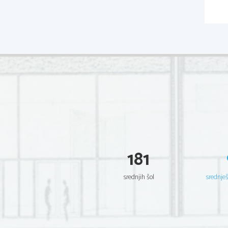
181
srednjih šol
srednje