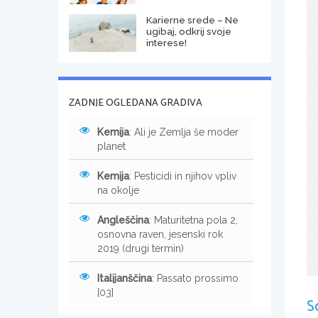
Karierne srede – Ne
ugibaj, odkrij svoje
interese!
ZADNJE OGLEDANA GRADIVA
Kemija
: Ali je Zemlja še moder
planet
Kemija
: Pesticidi in njihov vpliv
na okolje
Angleščina
: Maturitetna pola 2,
osnovna raven, jesenski rok
2019 (drugi termin)
Italijanščina
: Passato prossimo
[03]
S