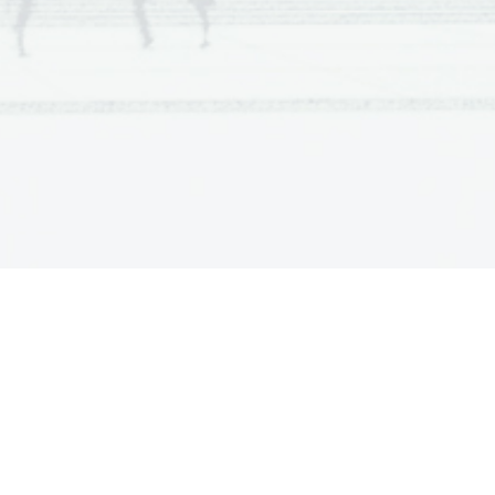
  Scientia  Est  Potentia  Scientia  Est  Potentia
  Scientia  Est  Potentia  Scientia  Est  Potentia
  Scientia  Est  Potentia  Scientia  Est  Potentia
  Scientia  Est  Potentia  Scientia  Est  Potentia
  Scientia  Est  Potentia  Scientia  Est  Potentia
  Scientia  Est  Potentia  Scientia  Est  Potentia
  Scientia  Est  Potentia  Scientia  Est  Potentia
  Scientia  Est  Potentia  Scientia  Est  Potentia
  Scientia  Est  Potentia  Scientia  Est  Potentia
  Scientia  Est  Potentia  Scientia  Est  Potentia
  Scientia  Est  Potentia  Scientia  Est  Potentia
  Scientia  Est  Potentia  Scientia  Est  Potentia
  Scientia  Est  Potentia  Scientia  Est  Potentia
  Scientia  Est  Potentia  Scientia  Est  Potentia
  Scientia  Est  Potentia  Scientia  Est  Potentia
  Scientia  Est  Potentia  Scientia  Est  Potentia
  Scientia  Est  Potentia  Scientia  Est  Potentia
  Scientia  Est  Potentia  Scientia  Est  Potentia
  Scientia  Est  Potentia  Scientia  Est  Potentia
  Scientia  Est  Potentia  Scientia  Est  Potentia
  Scientia  Est  Potentia  Scientia  Est  Potentia
  Scientia  Est  Potentia  Scientia  Est  Potentia
  Scientia  Est  Potentia  Scientia  Est  Potentia
  Scientia  Est  Potentia  Scientia  Est  Potentia
  Scientia  Est  Potentia  Scientia  Est  Potentia
  Scientia  Est  Potentia  Scientia  Est  Potentia
  Scientia  Est  Potentia  Scientia  Est  Potentia
  Scientia  Est  Potentia  Scientia  Est  Potentia
  Scientia  Est  Potentia  Scientia  Est  Potentia
  Scientia  Est  Potentia  Scientia  Est  Potentia
  Scientia  Est  Potentia  Scientia  Est  Potentia
  Scientia  Est  Potentia  Scientia  Est  Potentia
  Scientia  Est  Potentia  Scientia  Est  Potentia
  Scientia  Est  Potentia  Scientia  Est  Potentia
  Scientia  Est  Potentia  Scientia  Est  Potentia
  Scientia  Est  Potentia  Scientia  Est  Potentia
  Scientia  Est  Potentia  Scientia  Est  Potentia
  Scientia  Est  Potentia  Scientia  Est  Potentia
  Scientia  Est  Potentia  Scientia  Est  Potentia