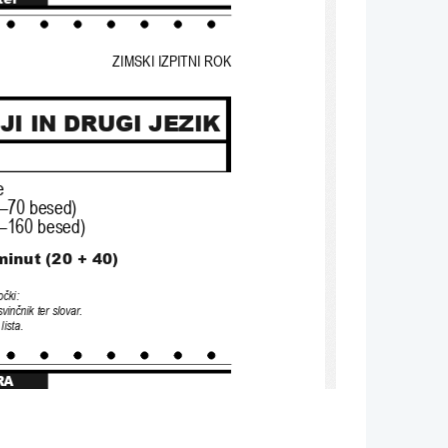
ZIMSKI IZPITNI ROK
JI IN DRUGI JEZIK
e
–
70 
besed
)
–160 
besed
)
minut 
(20 
+ 
40
)
očki
: 
vinčnik ter slovar
. 
lista
.
RA