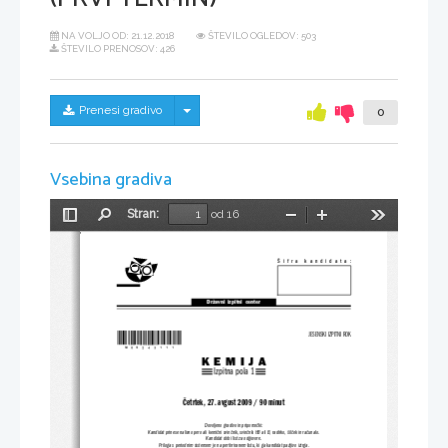
NA VOLJO OD:
21.12.2018
ŠTEVILO OGLEDOV: 503
ŠTEVILO PRENOSOV: 426
Skrij/prikaži meni
Prenesi gradivo
0
Vsebina gradiva
Stran:
od 16
Preklopi
Najdi
Pomanjšaj
Povečaj
Orodja
stransko
vrstico
Šifra kandidata:
Državni  izpitni  center
*M09243111*
JESENSKI IZPITNI ROK
K
E
M
I
J
A
Izpitna pola 1
Četrtek, 27. avgust 2009 / 90 minut
Dovoljeno gradivo in pripomočki:
Kandidat prinese nalivno pero ali kemični svinčnik, svinčnik HB ali B, radirko, šilček in računalo.
Kandidat dobi list za odgovore.
Priloga s periodnim sistemom je na perforiran
em listu, ki ga kandidat pazljivo iztrga.