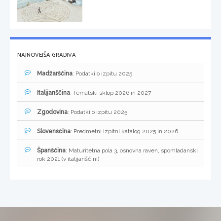
NAJNOVEJŠA GRADIVA
Madžarščina
: Podatki o izpitu 2025
Italijanščina
: Tematski sklop 2026 in 2027
Zgodovina
: Podatki o izpitu 2025
Slovenščina
: Predmetni izpitni katalog 2025 in 2026
Španščina
: Maturitetna pola 3, osnovna raven, spomladanski
rok 2021 (v italijanščini)