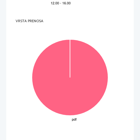
Mn
Pm
Np
186,2
54,94
(264)
(145)
(237)
Bh
Re
Tc
(98)
107
25
43
75
61
93
7
PERIODNI  SISTEM  ELEMENTOV
Mo
Nd
52,00
95,94
183,8
144,2
238,0
(266)
Cr
W
Sg
106
U
24
42
74
60
92
6
50,94
92,91
180,9
140,9
231,0
Nb
Db
(262)
Ta
Pa
Pr
105
V
23
41
73
59
91
5
VRSTA PRENOSA
Zr
47,87
91,22
178,5
140,1
232,0
(261)
Th
Ce
Hf
Rf
Ti
104
22
40
72
58
90
4
–1
 K
138,9
44,96
88,91
La
Ac
(227)
Sc
–1 
Y
21
39
57
89
3
–1
–1
 mol
 = 8,31 kPa L mol
 = 96500 A s mol
Lantanoidi
Aktinoidi
23
Mg
9,012
24,31
40,08
87,62
137,3
(226)
Ca
Ra
Ba
Be
 = 6,02 · 10
Sr
12
20
38
56
88
II
2
4
6,941
132,9
22,99
39,10
85,47
Rb
(223)
Na
Cs
Fr
Li
K
11
19
37
55
87
1
I
3
A
N
R
F
2
3
4
5
6
7