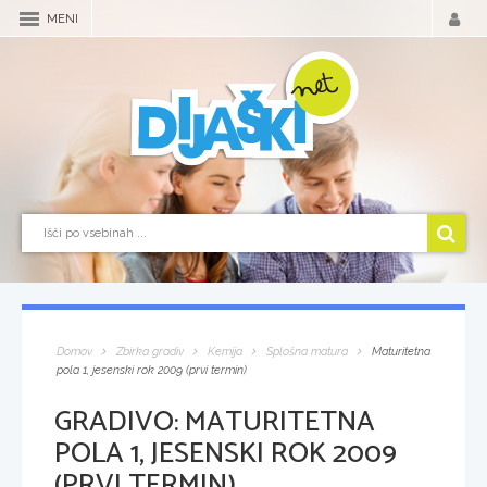
MENI
Domov
Zbirka gradiv
Kemija
Splošna matura
Maturitetna
pola 1, jesenski rok 2009 (prvi termin)
GRADIVO:
MATURITETNA
POLA 1, JESENSKI ROK 2009
(PRVI TERMIN)