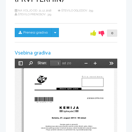
NA VOLJO OD:
21.12.2018
ŠTEVILO OGLEDOV: 259
ŠTEVILO PRENOSOV: 319
Skrij/prikaži meni
Prenesi gradivo
0
Vsebina gradiva
Stran:
od 20
Preklopi
Najdi
Pomanjšaj
Povečaj
Orodja
stransko
vrstico
Šifra kandidata:
Državni  izpitni  center
*M16243112* 
JESENSKI IZPITNI ROK
K E M I J A
Izpitna pola 2
Sobota, 27. avgust 
2016 / 90 minut
Dovoljeno gradivo in pripomo
č
ki:
Kandidat prinese nalivno pero ali kemi
č
ni svin
č
nik, svin
č
nik HB ali B, radirko, šil
č
ek in 
ra
č
unalo brez grafi
č
nega zaslona in možnosti ra
č
unanja s simboli. Kandidat 
dobi ocenjevalni obrazec.
Priloga s periodnim sistemom je na perforir
anem listu, ki ga kandidat pazljivo iztrga.