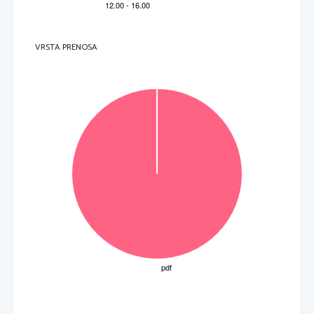
VRSTA PRENOSA
P   
perforiran list 