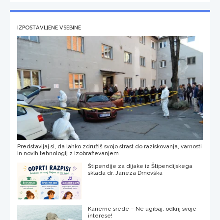
IZPOSTAVLJENE VSEBINE
Predstavljaj si, da lahko združiš svojo strast do raziskovanja, varnosti
in novih tehnologij z izobraževanjem
Štipendije za dijake iz Štipendijskega
sklada dr. Janeza Drnovška
Karierne srede – Ne ugibaj, odkrij svoje
interese!