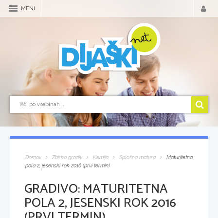
MENI
Domov
Zbirka gradiv
Kemija
Splošna matura
Maturitetna
pola 2, jesenski rok 2016 (prvi termin)
GRADIVO:
MATURITETNA
POLA 2, JESENSKI ROK 2016
(PRVI TERMIN)