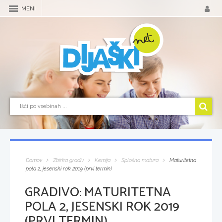
MENI
Domov
Zbirka gradiv
Kemija
Splošna matura
Maturitetna
pola 2, jesenski rok 2019 (prvi termin)
GRADIVO:
MATURITETNA
POLA 2, JESENSKI ROK 2019
(PRVI TERMIN)