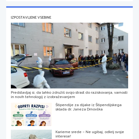
IZPOSTAVLJENE VSEBINE
Predstavljaj si, da lahko združiš svojo strast do raziskovanja, varnosti
in novih tehnologij z izobraževanjem
Štipendije za dijake iz Štipendijskega
sklada dr. Janeza Drnovška
Karierne srede – Ne ugibaj, odkrij svoje
interese!