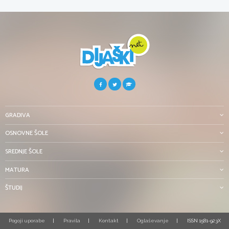
GRADIVA
OSNOVNE ŠOLE
SREDNJE ŠOLE
MATURA
ŠTUDIJ
Pogoji uporabe
Pravila
Kontakt
Oglaševanje
ISSN 1581-923X