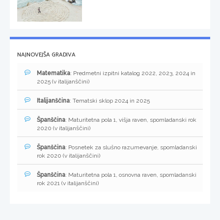
NAJNOVEJŠA GRADIVA
Matematika
: Predmetni izpitni katalog 2022, 2023, 2024 in
2025 (v italijanščini)
Italijanščina
: Tematski sklop 2024 in 2025
Španščina
: Maturitetna pola 1, višja raven, spomladanski rok
2020 (v italijanščini)
Španščina
: Posnetek za slušno razumevanje, spomladanski
rok 2020 (v italijanščini)
Španščina
: Maturitetna pola 1, osnovna raven, spomladanski
rok 2021 (v italijanščini)