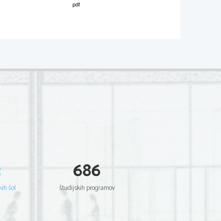
3
686
kih šol
študijskih programov