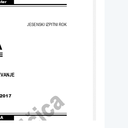
nter
JESENSKI IZPITNI ROK
EVANJE
 2017
RA