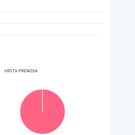
VRSTA PRENOSA
© Državni izpitni center
Vse pravice pridržane.