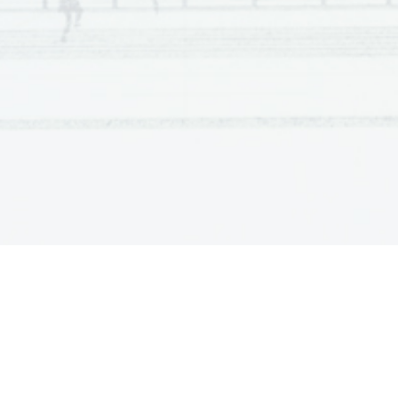
                21                
                22                
                23                
                24                
                25                
                26                
                27                
                28                
                29                
                30                
Naloga 
Odgovor                                      
                12                
                13                
                14                
                15                
                16                
                17                
                18                
                19                
                20                
                11                
 C 
 C 
 D 
 D 
 C 
 D 
 C 
 B 
 B 
 A 










Naloga 
Odgovor                                      
k IP 1: 40
ka. 
č
č