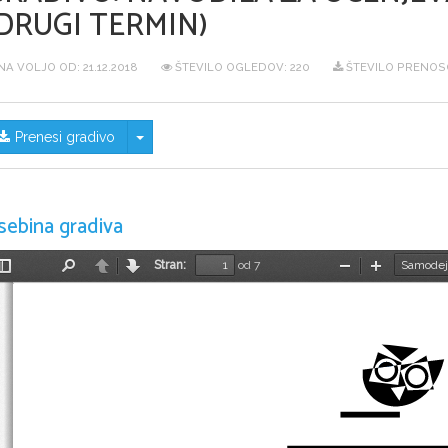
DRUGI TERMIN)
NA VOLJO OD:
21.12.2018
ŠTEVILO OGLEDOV: 220
ŠTEVILO PRENOSO
Skrij/prikaži meni
Prenesi gradivo
sebina gradiva
Stran:
od 7
Preklopi
Najdi
Nazaj
Naprej
Pomanjšaj
Povečaj
stransko
vrstico