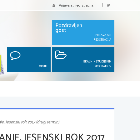
Prijava ali registracija
Pozdravljen
gost
PRIJAVA ALI
REGISTRACIJA
ISKALNIK ŠTUDIJSKIH
FORUM
PROGRAMOV
e, jesenski rok 2017 (drugi termin)
NJE, JESENSKI ROK 2017