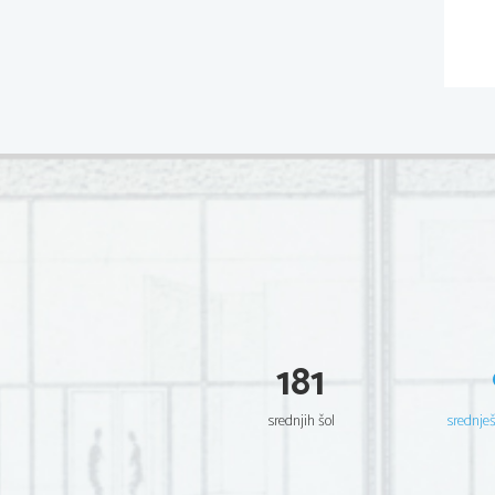
181
srednjih šol
srednje