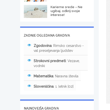
Karierne srede – Ne
ugibaj, odkrij svoje
interese!
ZADNJE OGLEDANA GRADIVA
Zgodovina
: Rimsko cesarstvo -
val preseljevanja ljudstev
Strokovni predmeti
: Vezave,
vodniki
Matematika
: Naravna števila
Slovenščina
: 1. letnik [02]
NAJNOVEJŠA GRADIVA