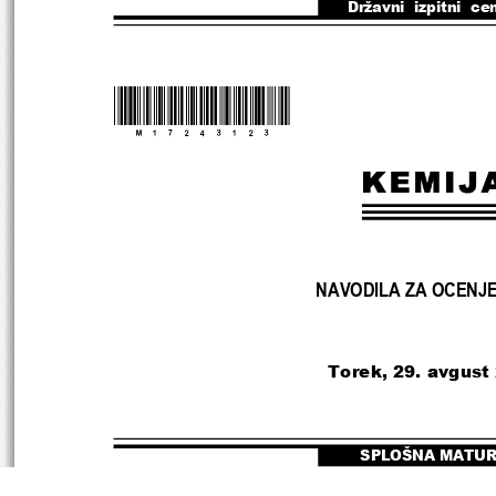
Državni  izpitni  ce
*M17243123*
NAVODILA ZA OCENJ
Torek, 29. avgust
SPLOŠNA MATU