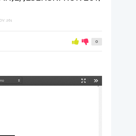
V: 261
0
Način
Orodja
predstavitve