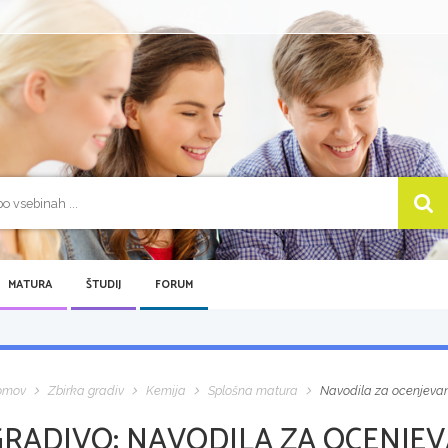
MATURA
ŠTUDIJ
FORUM
omov
Zbirka gradiv
Kemija
Splošna matura
Navodila za ocenjevanj
GRADIVO:
NAVODILA ZA OCENJEVA