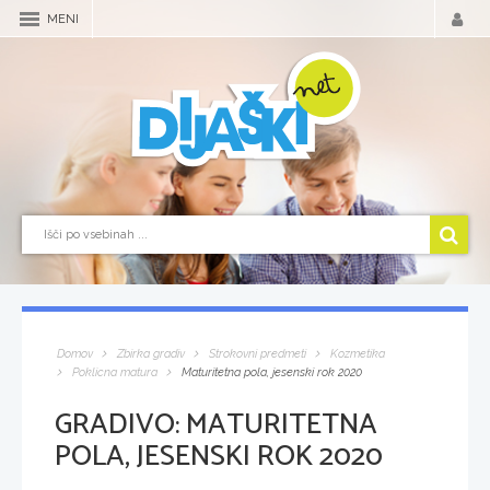
MENI
Domov
Zbirka gradiv
Strokovni predmeti
Kozmetika
Poklicna matura
Maturitetna pola, jesenski rok 2020
GRADIVO:
MATURITETNA
POLA, JESENSKI ROK 2020