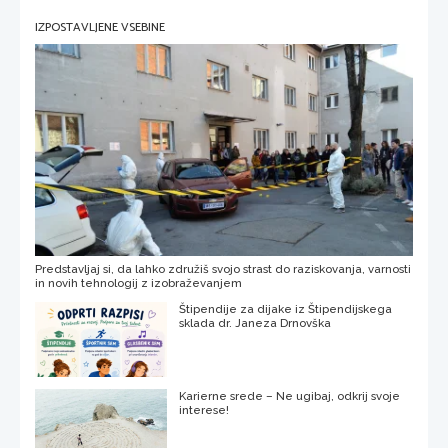
IZPOSTAVLJENE VSEBINE
Predstavljaj si, da lahko združiš svojo strast do raziskovanja, varnosti
in novih tehnologij z izobraževanjem
Štipendije za dijake iz Štipendijskega
sklada dr. Janeza Drnovška
Karierne srede – Ne ugibaj, odkrij svoje
interese!