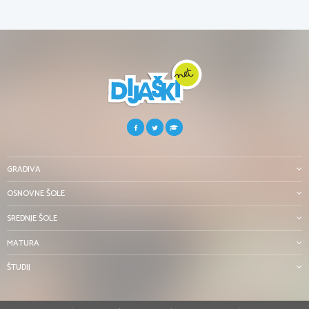
GRADIVA
OSNOVNE ŠOLE
SREDNJE ŠOLE
MATURA
ŠTUDIJ