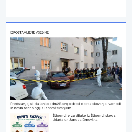
IZPOSTAVLJENE VSEBINE
Predstavljaj si, da lahko združiš svojo strast do raziskovanja, varnosti
in novih tehnologij z izobraževanjem
Štipendije za dijake iz Štipendijskega
sklada dr. Janeza Drnovška