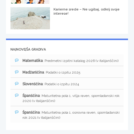
Karierne srede – Ne ugibaj, odkrij svoje
interese!
NAJNOVEJŠA GRADIVA
Matematika
: Predmetni izpitni katalog 2026 (v italijanščini)
Madžarščina
: Podatki o izpitu 2025
Slovenščina
: Podatki o izpitu 2024
Španščina
: Maturitetna pola 1, višja raven, spomladanski rok
2020 (v italijanščini)
Španščina
: Maturitetna pola 1, osnovna raven, spomladanski
rok 2021 (v italijanščini)