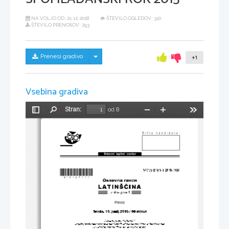
NA VOLJO OD:
21.12.2018
ŠTEVILO OGLEDOV: 310
ŠTEVILO PRENOSOV: 293
Skrij/prikaži meni
Prenesi gradivo
+1
Vsebina gradiva
Stran:
od 8
Preklopi
Najdi
Pomanjšaj
Povečaj
Orodja
stransko
vrstico
*M15127111*