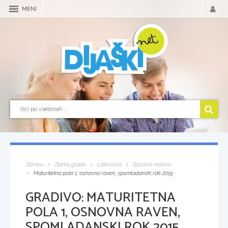
MENI
Domov
Zbirka gradiv
Latinščina
Splošna matura
Maturitetna pola 1, osnovna raven, spomladanski rok 2015
GRADIVO:
MATURITETNA
POLA 1, OSNOVNA RAVEN,
SPOMLADANSKI ROK 2015