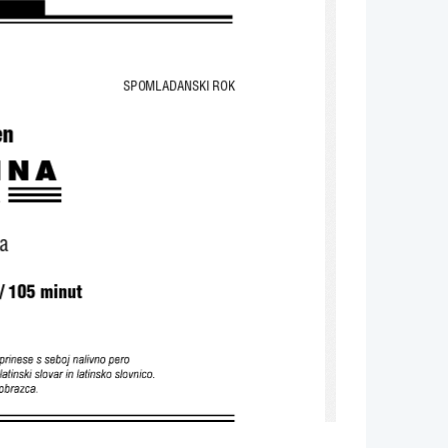
SPOMLADANSKI ROK 
n 
INA 
a 
/ 105 minut 
rinese s sebo j  nalivno pero 
tinski  sl ovar in latinsko slovn ico.  
o brazca. 