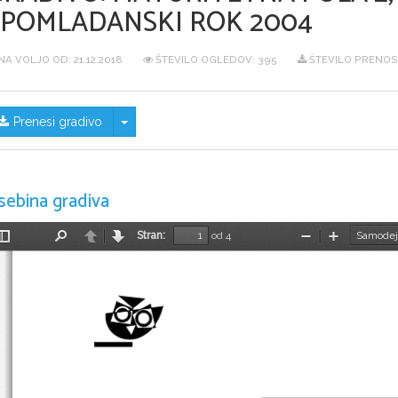
SPOMLADANSKI ROK 2004
NA VOLJO OD:
21.12.2018
ŠTEVILO OGLEDOV: 395
ŠTEVILO PRENOS
Skrij/prikaži meni
Prenesi gradivo
sebina gradiva
Stran:
od 4
Preklopi
Najdi
Nazaj
Naprej
Pomanjšaj
Povečaj
stransko
vrstico