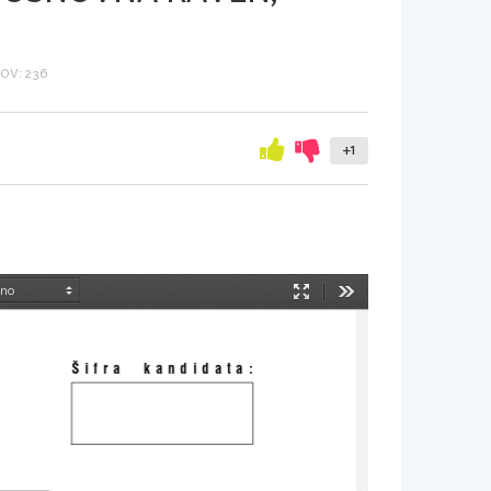
OV: 236
+1
Način
Orodja
predstavitve
[
ifra  kandidata: