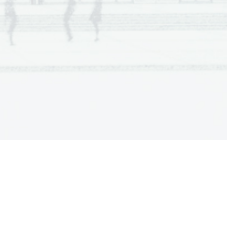
ias deos minime decere
 putamus. At 
6
alibus gratissimum esse duxerunt
. 
5
i turpe esse ducunt
 agros  colere, 
5