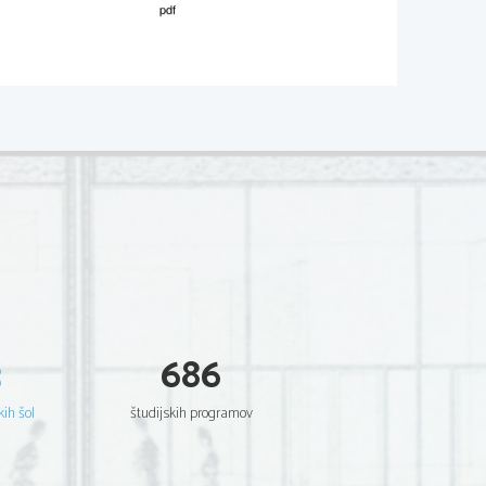
M041-271-1-2 
 O. 
(60)
 zl ičnih ljudstvih. 
atebit
, quantum opiniones hominum 
1
  plurimorum saeculorum  et 
eum, quem Apim
 nominant, neque 
4
ut apud nos, templa magnifica 
3
686
ria putaverunt. Ob eam rem Xerxes, 
um iussisse dicitur, quod deos 
kih šol
študijskih programov
tem incendiorum illorum valde piguit, 
 sempiternum documentum Persarum 