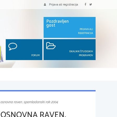
Prijava ali registracija
Pozdravljen
gost
PRIJAVA ALI
REGISTRACIJA
ISKALNIK ŠTUDIJSKIH
FORUM
PROGRAMOV
, osnovna raven, spomladanski rok 2004
 OSNOVNA RAVEN,