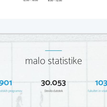
2 
PREVEDITE NAS LEDN JI OD LO MEK V S LOVE NŠČIN
Cicero ra zmišlja, kako raz l ične so verske predstave pri ra
Si multas et varias gentes et urbes consideras, non te l
malo statistike
distent. Nam primum Aegyptii
, quorum  litteris
 memoria
2
3
eventorum continetur, putant bovem quendam esse d
multas alias beluas venerari eos pudet. In Graecia, sic
901
30.053
10
humanis simulacris consecrata sunt, quae Persae nefa
cum copiis mare traiecisset, inflammari fana Atheniensi
šolskih programov
število datotek
fakultet in viso
parietibus inclusos esse nefas duceret
. Athenienses au
5
neque fana per multum tempus refecerunt, ut posteri