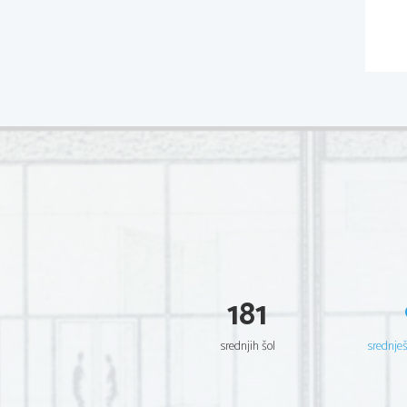
181
srednjih šol
srednje