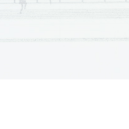
sceleris ante oculos haberent. Nos vero humanas host
Galli et Poeni homines immolare et pium et dis immort
Cretes et Aetoli
 latrocinari honestum esse putant; Gall
7
itaque armati alienos agros invadunt et demetunt. 