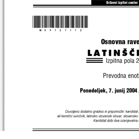
Dr`avni izpitni center
*M04127112*
Osnovna rave
LATIN[^
Prevodna enot
Ponedeljek, 7. junij 2004 
Dovoljeno dodatno gradivo in prip omočki: kandidat p
ali kemični sv inčnik, lat insko-slov enski slovar, sloven sko-la
Kandidat dobi dva ocen jevalna 
SPLOŠNA MATURA