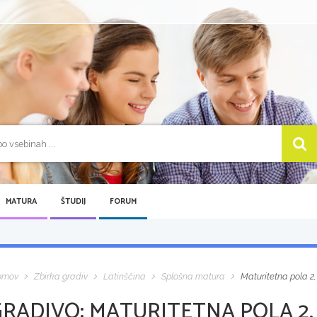
MATURA
ŠTUDIJ
FORUM
omov
Zbirka gradiv
Latinščina
Splošna matura
Maturitetna pola 2
GRADIVO:
MATURITETNA POLA 2,