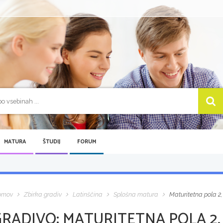
MATURA
ŠTUDIJ
FORUM
omov
Zbirka gradiv
Latinščina
Splošna matura
Maturitetna pola 2
GRADIVO:
MATURITETNA POLA 2,