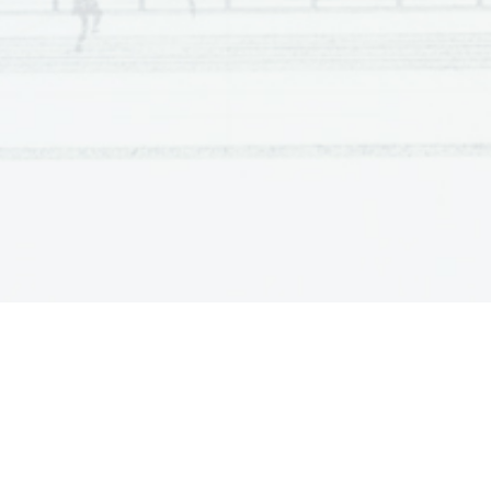
amice  de  Romanis  cogitabis,  non  imprudenter  facies,  si  id 
5
ipsum frustraberis, nisi me in eo principem posueris
.  