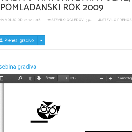
SPOMLADANSKI ROK 2009
NA VOLJO OD:
21.12.2018
ŠTEVILO OGLEDOV: 394
ŠTEVILO PRENOS
Skrij/prikaži meni
Prenesi gradivo
sebina gradiva
Stran:
od 4
Preklopi
Najdi
Nazaj
Naprej
Pomanjšaj
Povečaj
stransko
vrstico