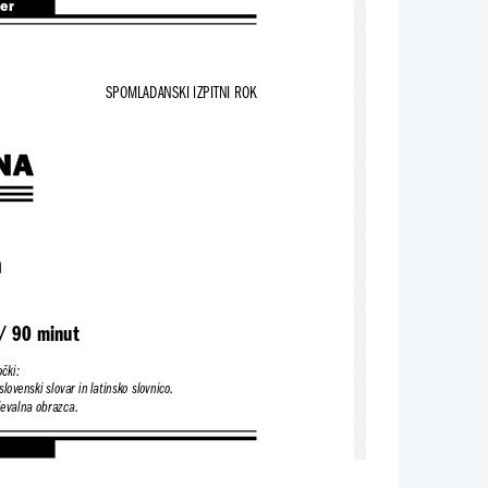
ter
SPOMLADANSKI IZPITNI ROK
n
NA
a
/ 90 minut
čki:
slovenski slovar in latinsko slovnico.
jevalna obrazca.