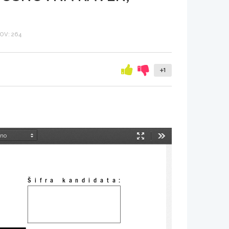
OV: 264
+1
Način
Orodja
predstavitve
Šifra  kandidata: