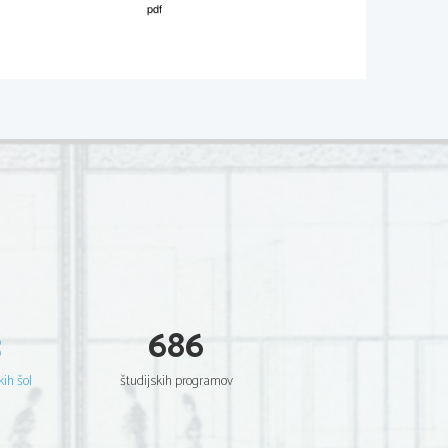
M091-271-1-2 
O.                                   (60                                   to
č
k) 
  je  zatekel,  kako  je  že  v  otroških  letih  
  naj  ga  postavi  za  poveljnika,  
č
e  se  bo  
paniam imperator proficiscens, Carthagine 
m conficiebatur, q
uaesivit a me, vellemne 
m,  ab  eo  petere  coepi,  ne  dubitaret  me  
3
686
em,  quam  postulo,  dederis.«  Simul  me  ad  
 remotis,  me  iurare  iussit  numquam  me  in  
kih šol
študijskih programov
patri  datum  usque  ad  hanc  aetatem  ita  
empore  conservaturus  sim.  Quare,  si  quid  