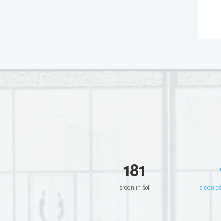
181
srednjih šol
srednje