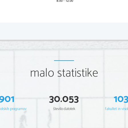
2                
PREVEDITE NASLEDNJI ODLOMEK V SLOVENŠ
Č
IN
Hanibal  pripoveduje  kralju  Sirije  Antiohu,  na  katerega  dvor  se
o
č
etu  prisegel  ve
č
no  sovraštvo  do  Rimljanov,  in  ga  spodbuja,
odlo
č
il za spopad z njimi. 
malo statistike
Pater meus Hamilcar, puero me novem annos nato
, in His
1
2
Iovi Optimo Maximo
 hostias immolavit. Quae divina res
 cu
secum  in  castra  proficisci.  Id  cum  libenter  ego  accepisse
901
30.053
10
secum  ducere.  Tum  ille:  »Hoc  faciam,«  inquit,  »si  mihi  fid
aram  adduxit,  apud  quam  sacrificare  instituerat,  et,  ce
teris 
šolskih programov
število datotek
fakultet in viso
amicitia  cum  Romanis  futurum  esse.  Id  ego  iusiurandum  
3
conservavi,  ut  nemini  dubium  esse  debeat,  quin
  reliquo  t