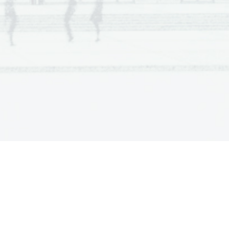
4
 me
  celabis.  Cum  vero  bellum  parabis,  te  