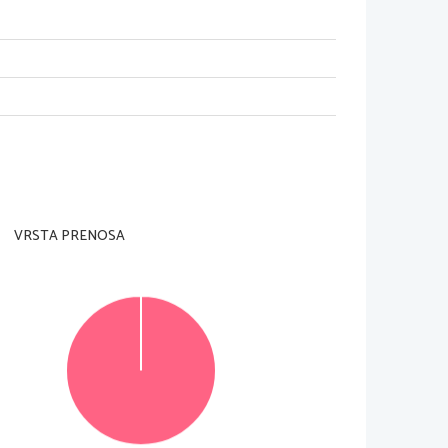
am nadzorni učitelj tega ne dovoli.
i in na ocenjevalna obrazca). Svojo šifro vpiši
te tudi
VRSTA PRENOSA
. Število točk, ki jih lahko dosežete, je 60.
tljivo. Če se 
zmotite, napačno besedo ali poved
čkami. Osnutek prevoda, ki ga lahko napišete na