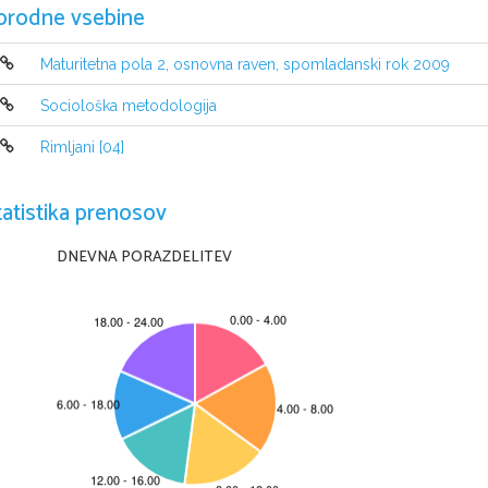
orodne vsebine
Maturitetna pola 2, osnovna raven, spomladanski rok 2009
Sociološka metodologija
Rimljani [04]
NAVODILA KANDIDATU
tatistika prenosov
Pazljivo preberite ta navodila.
Ne odpirajte izpitne pole in ne začenjajte reševati
 naloge, dokler v
Prilepite kodo oziroma vpišite svojo šifro (v okvirček desno zgor
aj na tej stran
DNEVNA PORAZDELITEV
na konceptni list.
Izpitna pola vsebuje besedilo v latinščini, ki ga je treba prevesti v slovenščino
Pišite 
v izpitno polo
 z nalivnim peresom ali s kemičnim sv
inčnikom. Pišite či
prečrtajte in jo zapišite na novo. Nečitljivo besedilo bo ocen
jeno z nič (0) to
konceptni list, se pri ocenjevanju ne upošteva.
Zaupajte vase in v svoje zmožnosti. Želimo vam veliko uspeha.
Ta pola ima 4 strani, od tega 1 prazno.
© RIC 2009