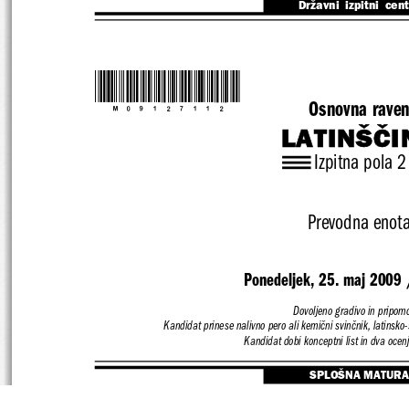
Državni  izpitni  cen
*M09127112*
Osnovna rave
LATINŠČI
Izpitna pola 2
Prevodna enot
Ponedeljek, 25. maj 2009 
Dovoljeno gradivo in pripomo
Kandidat prinese nalivno pero ali kemični svinčnik, 
latinsko-
Kandidat dobi konceptni list in dva ocen
SPLOŠNA MATURA