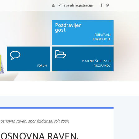
Prijava ali registracija
Pozdravljen
gost
PRIJAVA ALI
REGISTRACIJA
ISKALNIK ŠTUDIJSKIH
FORUM
PROGRAMOV
, osnovna raven, spomladanski rok 2009
 OSNOVNA RAVEN,