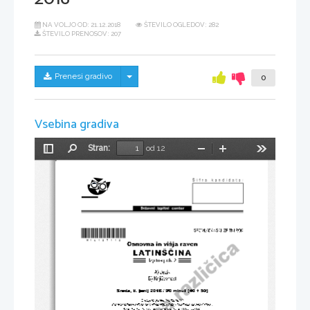
NA VOLJO OD:
21.12.2018
ŠTEVILO OGLEDOV: 282
ŠTEVILO PRENOSOV: 207
Skrij/prikaži meni
Prenesi gradivo
0
Vsebina gradiva
Stran:
od 12
Preklopi
Najdi
Pomanjšaj
Povečaj
Orodja
stransko
vrstico
*M16127112*