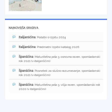
NAJNOVEJŠA GRADIVA
Italijanščina
: Podatki o izpitu 2024
Italijanščina
: Predmetni izpitni katalog 2026
Španščina
: Maturitetna pola 3, osnovna raven, spomladanski
rok 2021 (v italijanščini)
Španščina
: Posnetek za slušno razumevanje, spomladanski
rok 2021 (v italijanščini)
Španščina
: Maturitetna pola 3, višja raven, spomladanski rok
2020 (v italijanščini)