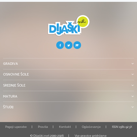
GRADIVA
OSNOVNE ŠOLE
SREDNJE ŠOLE
MATURA
ŠTUDIJ
Pogoji uporabe
Pravila
Kontakt
Oglaševanje
ISSN 1581-923X
© Dijaški.net 2000-2026
Vse pravice pridržane