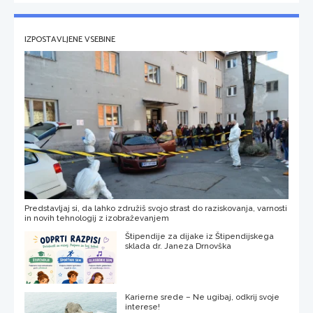
IZPOSTAVLJENE VSEBINE
Predstavljaj si, da lahko združiš svojo strast do raziskovanja, varnosti
in novih tehnologij z izobraževanjem
Štipendije za dijake iz Štipendijskega
sklada dr. Janeza Drnovška
Karierne srede – Ne ugibaj, odkrij svoje
interese!