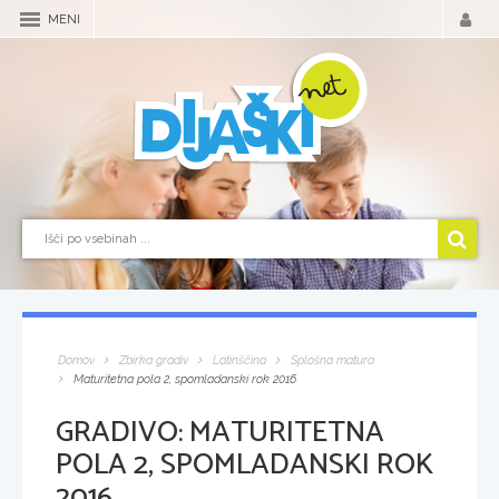
MENI
Domov
Zbirka gradiv
Latinščina
Splošna matura
Maturitetna pola 2, spomladanski rok 2016
GRADIVO:
MATURITETNA
POLA 2, SPOMLADANSKI ROK
2016