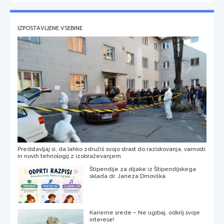
IZPOSTAVLJENE VSEBINE
Predstavljaj si, da lahko združiš svojo strast do raziskovanja, varnosti
in novih tehnologij z izobraževanjem
Štipendije za dijake iz Štipendijskega
sklada dr. Janeza Drnovška
Karierne srede – Ne ugibaj, odkrij svoje
interese!