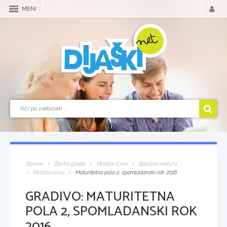
MENI
Domov
Zbirka gradiv
Madžarščina
Splošna matura
Madžarščina
Maturitetna pola 2, spomladanski rok 2016
GRADIVO:
MATURITETNA
POLA 2, SPOMLADANSKI ROK
2016