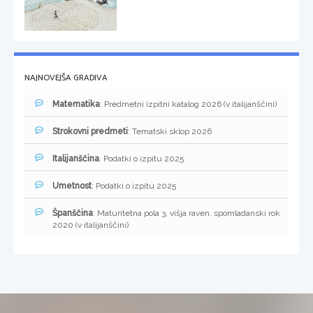
NAJNOVEJŠA GRADIVA
Matematika
: Predmetni izpitni katalog 2026 (v italijanščini)
Strokovni predmeti
: Tematski sklop 2026
Italijanščina
: Podatki o izpitu 2025
Umetnost
: Podatki o izpitu 2025
Španščina
: Maturitetna pola 3, višja raven, spomladanski rok
2020 (v italijanščini)