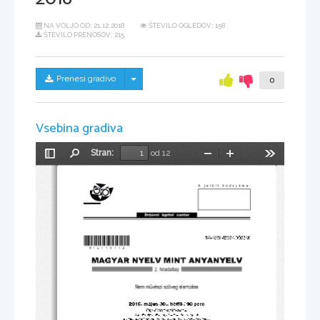
NA VOLJO OD:
21.12.2018
ŠTEVILO OGLEDOV: 158
ŠTEVILO PRENOSOV: 215
Skrij/prikaži meni
Prenesi gradivo
0
Vsebina gradiva
Stran:
od 12
Preklopi
Najdi
Pomanjšaj
Povečaj
Orodja
stransko
vrstico
*M16113112*