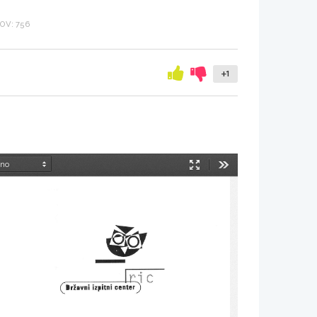
OV: 756
+1
Način
Orodja
predstavitve
_@