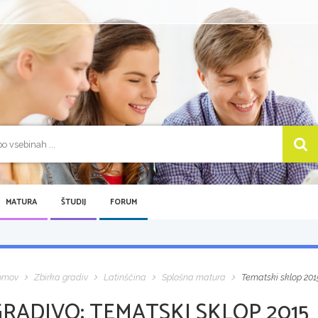
MATURA
ŠTUDIJ
FORUM
omov
Zbirka gradiv
Latinščina
Splošna matura
Tematski sklop 201
GRADIVO:
TEMATSKI SKLOP 2015