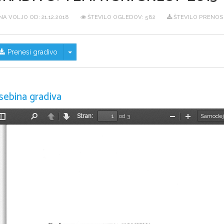
NA VOLJO OD:
21.12.2018
ŠTEVILO OGLEDOV: 582
ŠTEVILO PRENOS
Skrij/prikaži meni
Prenesi gradivo
sebina gradiva
Stran:
od 3
Preklopi
Najdi
Nazaj
Naprej
Pomanjšaj
Povečaj
stransko
vrstico