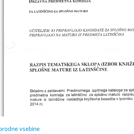
KoMISIJA
DnZavNn 
PREDMETNA 
u,rnStrNo 
zn sploSNo 
MATURo
za 
KI 
MA
PNPRAVIJAJI 
KANDIDATE 
ZA SPLOSNO 
UCITEIJEM, 
LATINSCINA
IZ 
PREDMETA 
MATURO 
NA 
PRIPRAVLJAJO 
KNJIZ
(IZBOR 
TEMATSKEGA 
SKLOPA 
RAZPIS 
LATINSdNN
IZ 
MATURE 
SPLOSNE 
sp
za 
Predmetnega 
kataloga 
izpitnega 
zahtevami 
z 
Skladno 
maturo 
za 
razpisu
za 
predmetna 
splo5no 
komisija 
latinS6ino 
v 
iz 
izvirniku 
latin5dine 
besedila 
knjiZevna 
mature 
naslednja 
ni.
2014 
RAVEN
OSNOVNA 
orodne vsebine