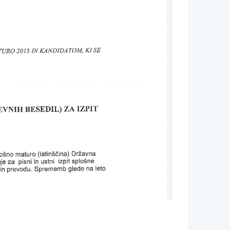
KI 
KANDIDATOM, 
IN 
SE
TURO 
2015 
ZAIZPTT
BESEDIL) 
BVNIH 
(latin56ina) 
loino 
DrZavna
maturo 
za 
ustni 
sploine
pisni 
izpit 
in 
je 
glede 
na 
prevodu. 
leto
Sprememb 
in 