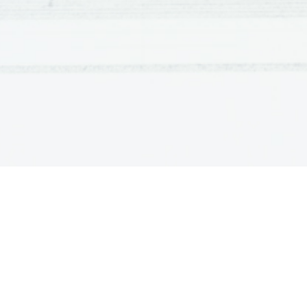
Antiina 
poezija
poezija, 
rimska 
Livij, 
historiine 
misli 
(Salustij, 
T
Zgodovina 
Cicero, 
VISJA 
RAVEN
Latinska 
besedila:
in 
ustna 
mat
oblikoslovja 
skladnje); 
pola 
(obvladovanje 
2. 
6,14;6,16
Gallico 
bello 
Iulius 
Caesar, 
De 
C. 
De 
coniuratione 
Catilinae 
Crispus, 
25
C. 
Sallustius 
In 
in 
M. 
Tullius 
1,1 
Catilinam 
Cicero, 
2
Ad 
Atticum 
M. 
Tullius 
3, 
Cicero, 
5
Ad 
M. 
Tullius 
14, 
familiares 
Cicero, 
9
5; 
Catullus, 
51; 
Valerius 
Carmina 
8; 
C. 
85
I,I-7
Aeneis 
Maro, 
Vergilius 
P. 
Carmina 
1, 
Flaccus, 
Horatius 
11
Q. 
-I
I, 
in 
89-102 
P. 
Naso, 
Metamorphoses 
Ovidius 
107 
(I., 
in 
Lucilium 
12.
ad 
10., 
5,47 
Epistulae 
11. 
Seneca, 
75,l0-76,10 
Arbiter, 
(od 
sed,
C. 
Petronius 
Satyricon 
faenerare)
1,83; 
4, 
1,28; 
Martialis, 
1
M. 
Epigrammata 
Valerius 
12,23
8; 
(2-4)
3,14 
Secundus, 
Plinius 
Caecilius 
Epistulae 
C. 
l-14
Lc 
2, 
Bibila 
iuxta 
versionem, 
vulgatam 
sacra 
can
Bibila 
iuxta 
versionem, 
Canticum 
vulgatam 
sacra 
In 
taberna
Carmina 
Burana. 