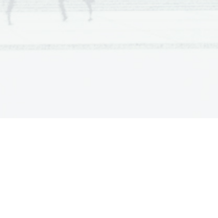
acit)
(1. 
vpra5anje)
ura 
l2
 
odstavek)
per 
libertos
dicere 
 
ut 
coeperam 
do 
74;9, 
6,60; 
97; 
5,43; 
10; 
10,
8, 
9, 
2; 
6,3-9
5, 
ticorum 
10-16; 