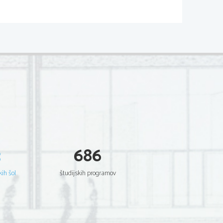
(II-29)
knjiga 
tom); 
6. 
Narcis
Faeton, 
Vesoljni 
potop, 
aon, 
ej)
34;5.krtjiga47;
28;4. 
knjiga 
jiga 
3
686
103
6;9,6;9,33
kih šol
študijskih programov
(CB 
Pivska
100), 
spoved 
Pesnikova 
(CB 
CB 
kolo 
l7), 
Fortunino 
16),
je 
(CB 
deklica 
Spet
177), 
8), 
Stala 
(CB 
(CB 
Rim 
42)
136), 
et 
Pohlepni 