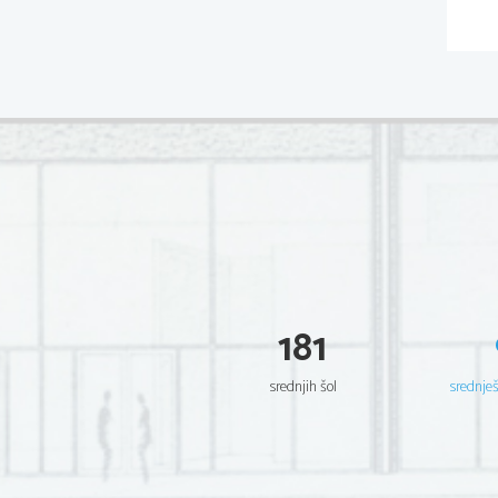
181
srednjih šol
srednje