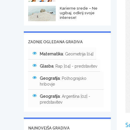
Karierne srede – Ne
ugibaj, odkrij svoje
interese!
ZADNJE OGLEDANA GRADIVA
Matematika
: Geometrija [04]
Glasba
: Rap [04] - predstavitev
Geografija
: Polhograjsko
hribovje
Geografija
: Argentina [02] -
predstavitev
S
NAJNOVEJŠA GRADIVA