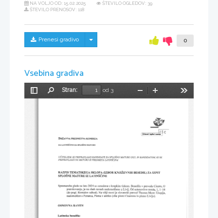
NA VOLJO OD:
15.02.2025
ŠTEVILO OGLEDOV: 39
ŠTEVILO PRENOSOV: 118
Skrij/prikaži meni
Prenesi gradivo
0
Vsebina gradiva
Stran:
od 3
Preklopi
Najdi
Pomanjšaj
Povečaj
Orodja
stransko
vrstico