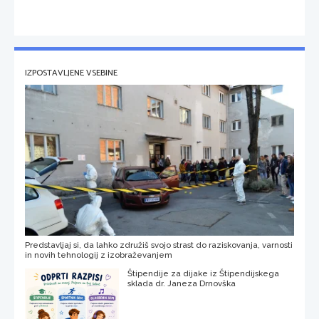
IZPOSTAVLJENE VSEBINE
Predstavljaj si, da lahko združiš svojo strast do raziskovanja, varnosti
in novih tehnologij z izobraževanjem
Štipendije za dijake iz Štipendijskega
sklada dr. Janeza Drnovška