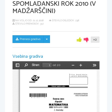
SPOMLADANSKI ROK 2010 (V
MADŽARŠČINI)
NA VOLJO OD:
21.12.2018
ŠTEVILO OGLEDOV: 238
ŠTEVILO PRENOSOV: 312
Skrij/prikaži meni
Prenesi gradivo
+2
Vsebina gradiva
Stran:
od 20
Preklopi
Najdi
Pomanjšaj
Povečaj
Orodja
stransko
vrstico
Šifra  kandidata:
A jelölt kódszáma:
Državni  izpitni  center
*M10140111M*
SPOMLADANSKI IZPITNI ROK
TAVASZI VIZSGAIDŐSZAK
Osnovna raven
Alapszint
MATEMATIKA
Izpitna pola 1
1. feladatlap