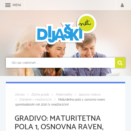
MENI
Domov
Zbirka gradiv
Matematika
Splošna matura
Datoteke v madžarščini
Maturitetna pola 1, osnovna raven,
spomladanski rok 2010 (v madžarščini)
GRADIVO:
MATURITETNA
POLA 1, OSNOVNA RAVEN,