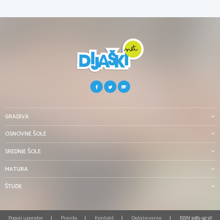
GRADIVA
OSNOVNE ŠOLE
SREDNJE ŠOLE
MATURA
ŠTUDIJ
Pogoji uporabe
Pravila
Kontakt
Oglaševanje
ISSN 1581-923X