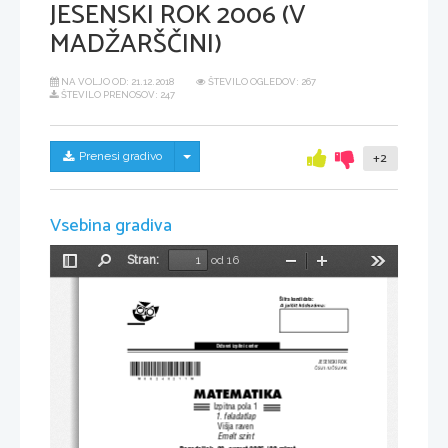
JESENSKI ROK 2006 (V
MADŽARŠČINI)
NA VOLJO OD:
21.12.2018
ŠTEVILO OGLEDOV: 267
ŠTEVILO PRENOSOV: 247
Skrij/prikaži meni
Prenesi gradivo
+2
Vsebina gradiva
Stran:
od 16
Preklopi
Najdi
Pomanjšaj
Povečaj
Orodja
stransko
vrstico
[ifra kandidata:
A je lölt k ódsz áma :
Dr`avni izpitni center
JESENSKI ROK
*M06240211M*
ŐSZ I IDŐS ZAK
MATEMATIKA
Izpitna pola 1
1. feladatlap
Vi{ja raven
Emelt szint