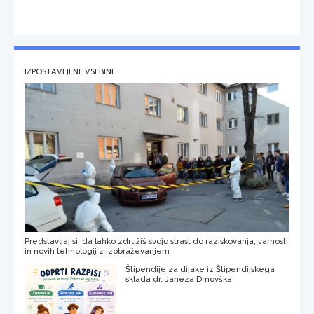
IZPOSTAVLJENE VSEBINE
Predstavljaj si, da lahko združiš svojo strast do raziskovanja, varnosti
in novih tehnologij z izobraževanjem
Štipendije za dijake iz Štipendijskega
sklada dr. Janeza Drnovška