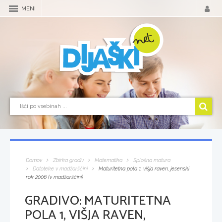
MENI
Domov
Zbirka gradiv
Matematika
Splošna matura
Datoteke v madžarščini
Maturitetna pola 1, višja raven, jesenski
rok 2006 (v madžarščini)
GRADIVO:
MATURITETNA
POLA 1, VIŠJA RAVEN,