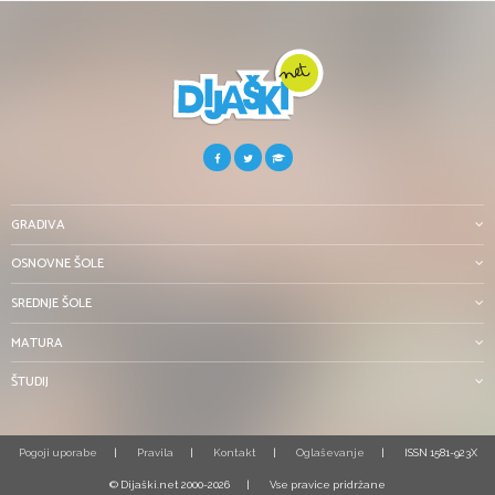
GRADIVA
OSNOVNE ŠOLE
SREDNJE ŠOLE
MATURA
ŠTUDIJ
Pogoji uporabe
Pravila
Kontakt
Oglaševanje
ISSN 1581-923X
© Dijaški.net 2000-2026
Vse pravice pridržane