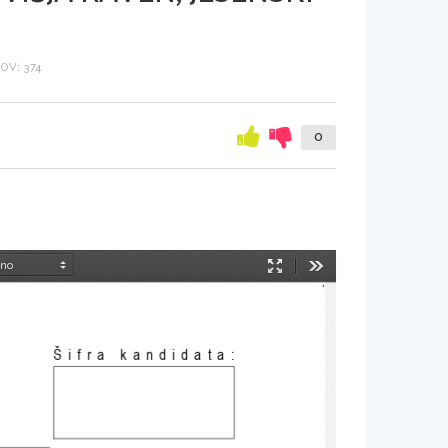
V: 374
0
Način
Orodja
predstavitve
Šifra kandidata
: