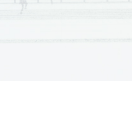
Scientia  Est  Potentia  Scientia  Est  Potentia  Scientia  Est  Potentia
Scientia  Est  Potentia  Scientia  Est  Potentia  Scientia  Est  Potentia
Scientia  Est  Potentia  Scientia  Est  Potentia  Scientia  Est  Potentia
Scientia  Est  Potentia  Scientia  Est  Potentia  Scientia  Est  Potentia
Scientia  Est  Potentia  Scientia  Est  Potentia  Scientia  Est  Potentia
Scientia  Est  Potentia  Scientia  Est  Potentia  Scientia  Est  Potentia
Scientia  Est  Potentia  Scientia  Est  Potentia  Scientia  Est  Potentia
Scientia  Est  Potentia  Scientia  Est  Potentia  Scientia  Est  Potentia
Scientia  Est  Potentia  Scientia  Est  Potentia  Scientia  Est  Potentia
Scientia  Est  Potentia  Scientia  Est  Potentia  Scientia  Est  Potentia
Scientia  Est  Potentia  Scientia  Est  Potentia  Scientia  Est  Potentia
Scientia  Est  Potentia  Scientia  Est  Potentia  Scientia  Est  Potentia
Scientia  Est  Potentia  Scientia  Est  Potentia  Scientia  Est  Potentia
Scientia  Est  Potentia  Scientia  Est  Potentia  Scientia  Est  Potentia
Scientia  Est  Potentia  Scientia  Est  Potentia  Scientia  Est  Potentia
Scientia  Est  Potentia  Scientia  Est  Potentia  Scientia  Est  Potentia
Scientia  Est  Potentia  Scientia  Est  Potentia  Scientia  Est  Potentia
Scientia  Est  Potentia  Scientia  Est  Potentia  Scientia  Est  Potentia
Scientia  Est  Potentia  Scientia  Est  Potentia  Scientia  Est  Potentia
Scientia  Est  Potentia  Scientia  Est  Potentia  Scientia  Est  Potentia
Scientia  Est  Potentia  Scientia  Est  Potentia  Scientia  Est  Potentia
Scientia  Est  Potentia  Scientia  Est  Potentia  Scientia  Est  Potentia
Scientia  Est  Potentia  Scientia  Est  Potentia  Scientia  Est  Potentia
Scientia  Est  Potentia  Scientia  Est  Potentia  Scientia  Est  Potentia
Scientia  Est  Potentia  Scientia  Est  Potentia  Scientia  Est  Potentia
Scientia  Est  Potentia  Scientia  Est  Potentia  Scientia  Est  Potentia
Scientia  Est  Potentia  Scientia  Est  Potentia  Scientia  Est  Potentia
Scientia  Est  Potentia  Scientia  Est  Potentia  Scientia  Est  Potentia
Scientia  Est  Potentia  Scientia  Est  Potentia  Scientia  Est  Potentia
Scientia  Est  Potentia  Scientia  Est  Potentia  Scientia  Est  Potentia
Scientia  Est  Potentia  Scientia  Est  Potentia  Scientia  Est  Potentia
Scientia  Est  Potentia  Scientia  Est  Potentia  Scientia  Est  Potentia
Scientia  Est  Potentia  Scientia  Est  Potentia  Scientia  Est  Potentia
Scientia  Est  Potentia  Scientia  Est  Potentia  Scientia  Est  Potentia
Scientia  Est  Potentia  Scientia  Est  Potentia  Scientia  Est  Potentia
Scientia  Est  Potentia  Scientia  Est  Potentia  Scientia  Est  Potentia
Scientia  Est  Potentia  Scientia  Est  Potentia  Scientia  Est  Potentia
Scientia  Est  Potentia  Scientia  Est  Potentia  Scientia  Est  Potentia
Scientia  Est  Potentia  Scientia  Est  Potentia  Scientia  Est  Potentia
Scientia  Est  Potentia  Scientia  Est  Potentia  Scientia  Est  Potentia