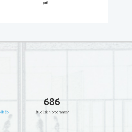
02
*
.
V sivo polje ne pišite
  Scientia  Est  Potentia  Scientia  Est  Potentia
  Scientia  Est  Potentia  Scientia  Est  Potentia
  Scientia  Est  Potentia  Scientia  Est  Potentia
  Scientia  Est  Potentia  Scientia  Est  Potentia
  Scientia  Est  Potentia  Scientia  Est  Potentia
  Scientia  Est  Potentia  Scientia  Est  Potentia
  Scientia  Est  Potentia  Scientia  Est  Potentia
  Scientia  Est  Potentia  Scientia  Est  Potentia
  Scientia  Est  Potentia  Scientia  Est  Potentia
  Scientia  Est  Potentia  Scientia  Est  Potentia
  Scientia  Est  Potentia  Scientia  Est  Potentia
  Scientia  Est  Potentia  Scientia  Est  Potentia
  Scientia  Est  Potentia  Scientia  Est  Potentia
  Scientia  Est  Potentia  Scientia  Est  Potentia
  Scientia  Est  Potentia  Scientia  Est  Potentia
  Scientia  Est  Potentia  Scientia  Est  Potentia
  Scientia  Est  Potentia  Scientia  Est  Potentia
  Scientia  Est  Potentia  Scientia  Est  Potentia
  Scientia  Est  Potentia  Scientia  Est  Potentia
  Scientia  Est  Potentia  Scientia  Est  Potentia
3
686
  Scientia  Est  Potentia  Scientia  Est  Potentia
  Scientia  Est  Potentia  Scientia  Est  Potentia
  Scientia  Est  Potentia  Scientia  Est  Potentia
  Scientia  Est  Potentia  Scientia  Est  Potentia
kih šol
študijskih programov
  Scientia  Est  Potentia  Scientia  Est  Potentia
  Scientia  Est  Potentia  Scientia  Est  Potentia
  Scientia  Est  Potentia  Scientia  Est  Potentia
  Scientia  Est  Potentia  Scientia  Est  Potentia
  Scientia  Est  Potentia  Scientia  Est  Potentia
  Scientia  Est  Potentia  Scientia  Est  Potentia
  Scientia  Est  Potentia  Scientia  Est  Potentia