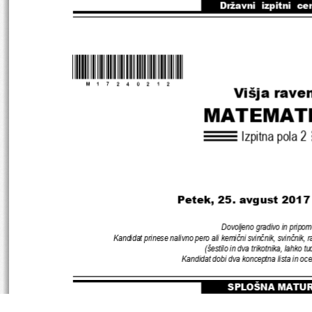
Državni  izpitni  ce
*M17240212
* 
Višja rave
MATEMAT
Izpitna pola 
2
Petek
, 25
. avgust 
2017
Dovoljeno gradivo in pripom
Kandidat prinese nalivno pero ali kemični svinčnik
, 
svinčnik
, 
r
(
šestilo in dva trikotnika
, 
lahko tu
Kandidat dobi dva konceptna lista in oc
SPLOŠNA MATU