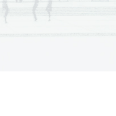
  Scientia  Est  Potentia  Scientia  Est  Potentia
  Scientia  Est  Potentia  Scientia  Est  Potentia
  Scientia  Est  Potentia  Scientia  Est  Potentia
  Scientia  Est  Potentia  Scientia  Est  Potentia
  Scientia  Est  Potentia  Scientia  Est  Potentia
  Scientia  Est  Potentia  Scientia  Est  Potentia
  Scientia  Est  Potentia  Scientia  Est  Potentia
  Scientia  Est  Potentia  Scientia  Est  Potentia
  Scientia  Est  Potentia  Scientia  Est  Potentia
  Scientia  Est  Potentia  Scientia  Est  Potentia
  Scientia  Est  Potentia  Scientia  Est  Potentia
  Scientia  Est  Potentia  Scientia  Est  Potentia
  Scientia  Est  Potentia  Scientia  Est  Potentia
  Scientia  Est  Potentia  Scientia  Est  Potentia
  Scientia  Est  Potentia  Scientia  Est  Potentia
  Scientia  Est  Potentia  Scientia  Est  Potentia
  Scientia  Est  Potentia  Scientia  Est  Potentia
  Scientia  Est  Potentia  Scientia  Est  Potentia
  Scientia  Est  Potentia  Scientia  Est  Potentia
  Scientia  Est  Potentia  Scientia  Est  Potentia
  Scientia  Est  Potentia  Scientia  Est  Potentia
  Scientia  Est  Potentia  Scientia  Est  Potentia
  Scientia  Est  Potentia  Scientia  Est  Potentia
  Scientia  Est  Potentia  Scientia  Est  Potentia
  Scientia  Est  Potentia  Scientia  Est  Potentia
  Scientia  Est  Potentia  Scientia  Est  Potentia
  Scientia  Est  Potentia  Scientia  Est  Potentia
  Scientia  Est  Potentia  Scientia  Est  Potentia
  Scientia  Est  Potentia  Scientia  Est  Potentia
  Scientia  Est  Potentia  Scientia  Est  Potentia
  Scientia  Est  Potentia  Scientia  Est  Potentia
  Scientia  Est  Potentia  Scientia  Est  Potentia
  Scientia  Est  Potentia  Scientia  Est  Potentia
  Scientia  Est  Potentia  Scientia  Est  Potentia
  Scientia  Est  Potentia  Scientia  Est  Potentia
  Scientia  Est  Potentia  Scientia  Est  Potentia
  Scientia  Est  Potentia  Scientia  Est  Potentia
  Scientia  Est  Potentia  Scientia  Est  Potentia
  Scientia  Est  Potentia  Scientia  Est  Potentia
  Scientia  Est  Potentia  Scientia  Est  Potentia