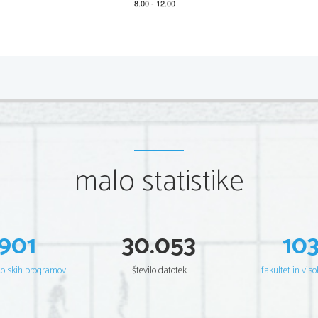
*M17240212
2/16 
Scientia  Est  Potentia  Scientia  Est  Potentia  Scientia  Est  Potentia
Scientia  Est  Potentia  Scientia  Est  Potentia  Scientia  Est  Potentia
Scientia  Est  Potentia  Scientia  Est  Potentia  Scientia  Est  Potentia
Scientia  Est  Potentia  Scientia  Est  Potentia  Scientia  Est  Potentia
Scientia  Est  Potentia  Scientia  Est  Potentia  Scientia  Est  Potentia
Scientia  Est  Potentia  Scientia  Est  Potentia  Scientia  Est  Potentia
Scientia  Est  Potentia  Scientia  Est  Potentia  Scientia  Est  Potentia
Scientia  Est  Potentia  Scientia  Est  Potentia  Scientia  Est  Potentia
Scientia  Est  Potentia  Scientia  Est  Potentia  Scientia  Est  Potentia
Scientia  Est  Potentia  Scientia  Est  Potentia  Scientia  Est  Potentia
Scientia  Est  Potentia  Scientia  Est  Potentia  Scientia  Est  Potentia
malo statistike
Scientia  Est  Potentia  Scientia  Est  Potentia  Scientia  Est  Potentia
Scientia  Est  Potentia  Scientia  Est  Potentia  Scientia  Est  Potentia
Scientia  Est  Potentia  Scientia  Est  Potentia  Scientia  Est  Potentia
Scientia  Est  Potentia  Scientia  Est  Potentia  Scientia  Est  Potentia
Scientia  Est  Potentia  Scientia  Est  Potentia  Scientia  Est  Potentia
Scientia  Est  Potentia  Scientia  Est  Potentia  Scientia  Est  Potentia
Scientia  Est  Potentia  Scientia  Est  Potentia  Scientia  Est  Potentia
Scientia  Est  Potentia  Scientia  Est  Potentia  Scientia  Est  Potentia
Scientia  Est  Potentia  Scientia  Est  Potentia  Scientia  Est  Potentia
901
30.053
10
Scientia  Est  Potentia  Scientia  Est  Potentia  Scientia  Est  Potentia
Scientia  Est  Potentia  Scientia  Est  Potentia  Scientia  Est  Potentia
Scientia  Est  Potentia  Scientia  Est  Potentia  Scientia  Est  Potentia
Scientia  Est  Potentia  Scientia  Est  Potentia  Scientia  Est  Potentia
šolskih programov
število datotek
fakultet in viso
Scientia  Est  Potentia  Scientia  Est  Potentia  Scientia  Est  Potentia
Scientia  Est  Potentia  Scientia  Est  Potentia  Scientia  Est  Potentia
Scientia  Est  Potentia  Scientia  Est  Potentia  Scientia  Est  Potentia
Scientia  Est  Potentia  Scientia  Est  Potentia  Scientia  Est  Potentia
Scientia  Est  Potentia  Scientia  Est  Potentia  Scientia  Est  Potentia
Scientia  Est  Potentia  Scientia  Est  Potentia  Scientia  Est  Potentia
Scientia  Est  Potentia  Scientia  Est  Potentia  Scientia  Est  Potentia