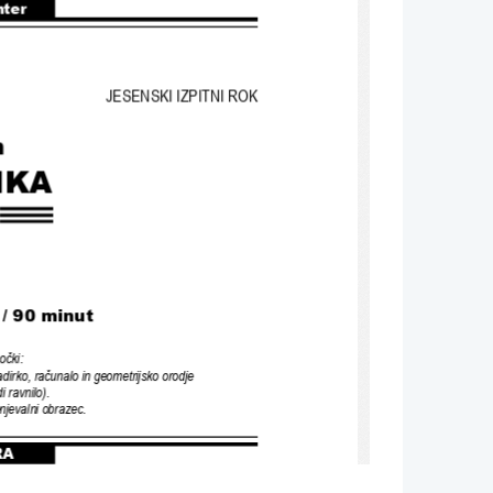
nter
JESENSKI IZPITNI ROK
n
IKA
 
/ 90 
minut
očki
:
adirko
, 
računalo in geometrijsko orodje
di ravnilo
).
enjevalni obrazec
.
RA