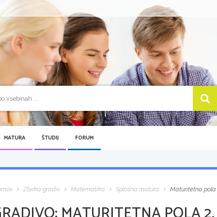
MATURA
ŠTUDIJ
FORUM
omov
Zbirka gradiv
Matematika
Splošna matura
Maturitetna pola 
GRADIVO:
MATURITETNA POLA 2, 