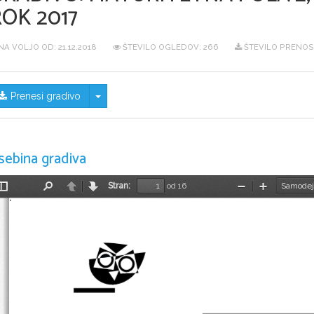
OK 2017
NA VOLJO OD:
21.12.2018
ŠTEVILO OGLEDOV: 266
ŠTEVILO PRENOSO
Skrij/prikaži meni
Prenesi gradivo
sebina gradiva
Stran:
od 16
Preklopi
Najdi
Nazaj
Naprej
Pomanjšaj
Povečaj
stransko
vrstico