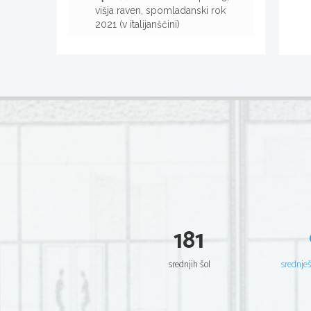
višja raven, spomladanski rok
2021 (v italijanščini)
181
srednjih šol
srednje