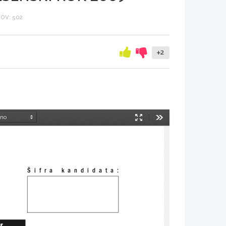
OV: 502
+2
Način
Orodja
predstavitve
Šifra  kandidata:
er