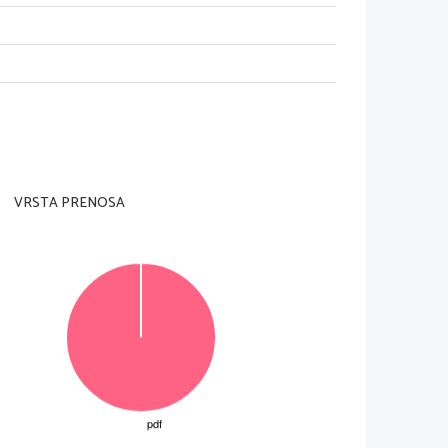
a ocenjevalni obrazec ter na konceptna lista.
e, izmed katerih izbe
rite in rešite dve. Število 
točk, ki
osamezno nalogo je število točk navedeno v izpitni
 ocenjevalec oceni. 
Če tega ne boste storili, bo
izpitno polo v za 
to predvideni prostor; grafe fu
nkcij,
VRSTA PRENOSA
črtajte in rešitev napišite na novo. Nečitljivi 
zapisi in
šete na konceptna lista, vendar se ti pri ocenjevan
ju
 z vsemi vmesnimi računi in sklepi. Če ste nalogo