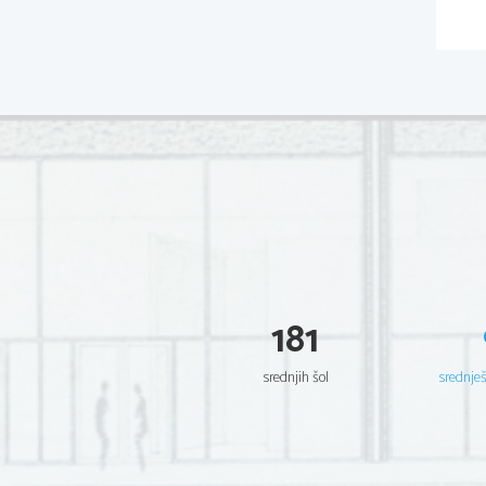
181
srednjih šol
srednje