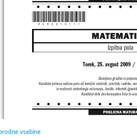
*P092C10111*
MATEMAT
Izpitna pola
Torek, 25. avgust 2009 /
Dovoljeno gradivo in pripom
Kandidat prinese nalivno pero ali kemični svinčnik, svinčnik, radirko, 
in možnosti simbolnega računanja, šestilo, trikot
nik (geotri
Kandidat dobi dva konceptna lista in oce
POKLICNA MATUR
NAVODILA KANDIDATU
orodne vsebine
Pazljivo preberite ta navodila.
Ne odpirajte izpitne pole in ne začenjajte reševa
ti nalog, dokler va