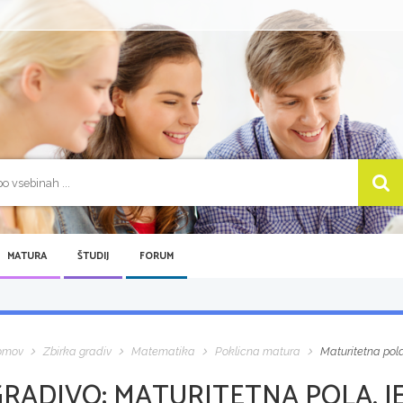
MATURA
ŠTUDIJ
FORUM
omov
Zbirka gradiv
Matematika
Poklicna matura
Maturitetna pola
GRADIVO:
MATURITETNA POLA, J