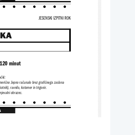
JESENSKI IZPITNI ROK
IKA
 120 minut
očki:
numerično žepno računalo brez grafičnega zaslona
kotnik), ravnilo, kotomer in trigonir.
njevalni obrazec.
A
m nadzorni učitelj tega ne dovoli.