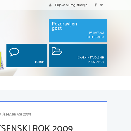
Prijava ali registracija
Pozdravljen
gost
PRIJAVA ALI
REGISTRACIJA
ISKALNIK ŠTUDIJSKIH
FORUM
PROGRAMOV
, jesenski rok 2009
ESENSKI ROK 2009