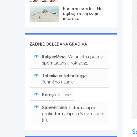
Karierne srede – Ne
ugibaj, odkrij svoje
interese!
ZADNJE OGLEDANA GRADIVA
Italijanščina
: Maturitetna pola 2,
spomladanski rok 2021
Tehnika in tehnologija
:
Tehnično risanje
Kemija
: Kisline
Slovenščina
: Reformacija in
protireformacija na Slovenskem
[01]
S