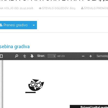
NA VOLJO OD:
21.12.2018
ŠTEVILO OGLEDOV: 603
ŠTEVILO PRENOS
Skrij/prikaži meni
Prenesi gradivo
sebina gradiva
Stran:
od 20
Preklopi
Najdi
Nazaj
Naprej
Pomanjšaj
Povečaj
stransko
vrstico
Državni izpitni cent