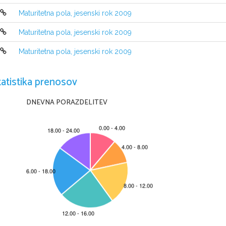
Prilepite oziroma vpišite svojo šifro v okvirček desno zgoraj 
na tej strani in n
Maturitetna pola, jesenski rok 2009
Izpitna pola ima dva dela. Prvi del vsebuje 9 nalog. Drugi del vs
ebuje 3 nalog
jih lahko dosežete, je 70, od tega 40 v prvem delu in 30 v drug
em delu. Za p
Maturitetna pola, jesenski rok 2009
poli. Pri reševanju si lahko pomagate s formulami na 2. in 3. strani.
Maturitetna pola, jesenski rok 2009
V preglednici z "x" zaznamujte, kateri dve nal
ogi v drugem delu naj
ocenil prvi dve nalogi, ki ste ju reševali.
1
2
3
tatistika prenosov
Rešitve pišite z nalivnim peresom ali s kemičnim svinčnikom in jih
 vpisujte v 
DNEVNA PORAZDELITEV
geometrijske skice in risbe pa rišite s svinčnikom. Če se zm
otite, napisano pre
nejasni popravki bodo ocenjeni z nič (0) točkami. Osnutke rešite
v lahko napi
ne upoštevajo.
Pri reševanju nalog mora biti jasno in korektno predstavljena pot 
do rezultata
reševali na več načinov, jasno označite, katero rešitev naj ocenjevalec oceni.
Zaupajte vase in v svoje zmožnosti. Želimo vam veliko uspeha.
Ta pola ima 20 strani, od tega 2 prazni.
© RIC 2009