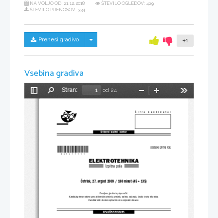
NA VOLJO OD:
21.12.2018
ŠTEVILO OGLEDOV: 429
ŠTEVILO PRENOSOV: 334
Skrij/prikaži meni
Prenesi gradivo
+1
Vsebina gradiva
Stran:
od 24
Preklopi
Najdi
Pomanjšaj
Povečaj
Orodja
stransko
vrstico
Šifra kandidata:
Državni  izpitni  center
*M09277111*
JESENSKI IZPITNI ROK
ELEKTROTEHNIKA
Izpitna pola
Četrtek, 27. avgust 2009 / 180 minut (45 + 135)
Dovoljeno gradivo in pripomočki:
Kandidat prinese nalivno pero ali kemični svinčnik, svin
čnik, radirko, računalo, šestilo in dva trikotnika.
Kandidat dobi dva konceptna lista in ocenjevalni obrazec.
SPLOŠNA MATURA