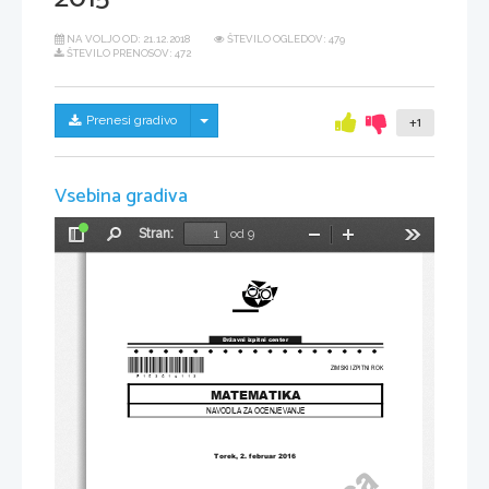
NA VOLJO OD:
21.12.2018
ŠTEVILO OGLEDOV: 479
ŠTEVILO PRENOSOV: 472
Skrij/prikaži meni
Prenesi gradivo
+1
Vsebina gradiva
Stran:
od 9
Preklopi
Najdi
Pomanjšaj
Povečaj
Orodja
stransko
vrstico
Državni izpitni center
*P153C10113
*
ZIMSKI IZPITNI ROK
MATEMATIKA
NAVODILA ZA OCENJEVANJE
Torek
, 2. februar 
2016