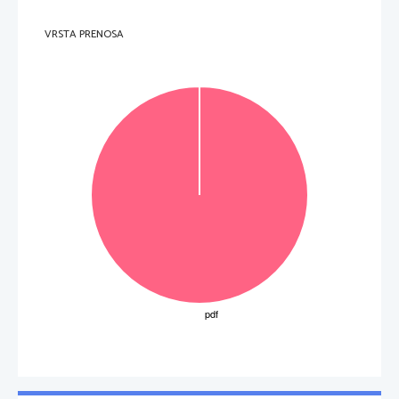
VRSTA PRENOSA
Zapišite izhodno funkcijo.
=
1
Q
(2 
točk
i) 