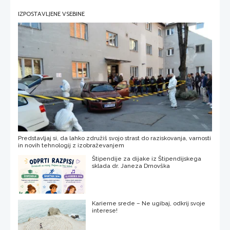
IZPOSTAVLJENE VSEBINE
Predstavljaj si, da lahko združiš svojo strast do raziskovanja, varnosti
in novih tehnologij z izobraževanjem
Štipendije za dijake iz Štipendijskega
sklada dr. Janeza Drnovška
Karierne srede – Ne ugibaj, odkrij svoje
interese!