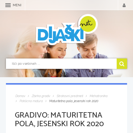
MENI
Domov
Zbirka gradiv
Strokovni predmeti
Mehatronika
Poklicna matura
Maturitetna pola, jesenski rok 2020
GRADIVO:
MATURITETNA
POLA, JESENSKI ROK 2020