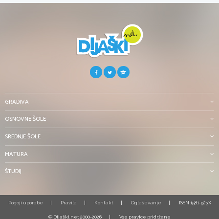
GRADIVA
OSNOVNE ŠOLE
SREDNJE ŠOLE
MATURA
ŠTUDIJ
Pogoji uporabe
Pravila
Kontakt
Oglaševanje
ISSN 1581-923X
© Dijaški.net 2000-2026
Vse pravice pridržane