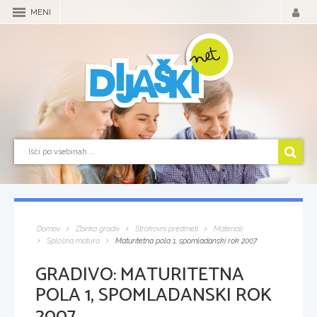
MENI
Domov
Zbirka gradiv
Strokovni predmeti
Materiali
Splošna matura
Maturitetna pola 1, spomladanski rok 2007
GRADIVO:
MATURITETNA
POLA 1, SPOMLADANSKI ROK
2007