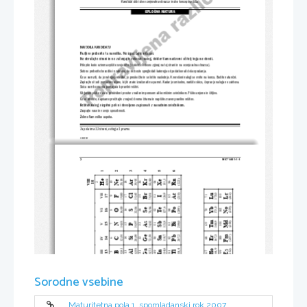
Kandidat dobi dva ocenjevalna obrazca in dva konceptna lista.
SPLOŠNA MATURA
NAVODILA KANDIDATU
Pazljivo preberite ta navodila. Ne izpuščajte ničesar.
Ne obračajte strani in ne zače
njajte reševati nalog, dokler Va
m nadzorni učitelj tega ne dovoli.
Prilepite kodo oziroma vpišite svojo šifro (v okvirček 
desno zgoraj na tej strani in na ocenjevalna obrazca).
Skrbno preberite besedilo in zahteve, da ne boste sp
regledali katerega od podatkov ali dela vprašanja.
Če se vam zdi, da je naloga pretežka, jo preskočite in se lotite naslednje. K nerešeni nalogi se vrnite na koncu. Bodite natanč
ni.
Zapisujte si tudi pomožne račune, ki jih znate izračunati na pame
t. Kadar je smiselno, narišite skico, čeprav je naloga ne zaht
eva.
Skica vam bo morda pomagala k pravilni rešitvi.
Odgovore pišite v za to predvideni prostor z nalivnim pe
resom ali kemičnim svinčnikom. Pišite urejeno in čitljivo.
Če se zmotite, napisano prečrtajte z največ dvema črtama in napišite zraven pravilno rešitev.
Rešitev nalog v izpitni poli ni dovolje
no zapisovati z navadnim svinčnikom.
Zaupajte vase in v svoje sposobnosti.
Želimo Vam veliko uspeha.
Ta pola ima 12 strani, od tega 1 prazno.
© RIC 2007
2 
M071-801-1-1 
1
2
3
4
5
6
VIII
Rn
He
Kr
4,003
20,18
39,95
83,80
131,3
(222)
Xe
Ne
Ar
18
10
18
36
54
86
2
19,00
35,45
79,91
Lu
126,9
175,0
(210)
(262)
Br
Lr
At
Cl
VII
103
17
17
35
53
85
71
9
F
I
(259)
Yb
16,00
32,06
78,96
127,6
173,0
No
(209)
Po
Te
Se
102
16
VI
O
16
34
52
84
70
8
S
Tm
Md
168,9
14,01
30,97
74,92
121,8
209,0
(258)
Sb
As
Bi
101
N
15
69
15
33
51
83
V
7
P
Fm
Ge
12,01
28,09
72,59
118,7
207,2
167,3
Pb
(257)
Er
Sn
Si
100
14
IV
14
32
50
82
68
C
6
114,8
Ho
Ga
164,9
10,81
26,98
69,72
204,4
(252)
Es
Al
In
Tl
III
13
67
99
13
31
49
81
B
5
Hg
Cd
Zn
65,37
112,4
200,6
162,5
Dy
(251)
Cf
30
48
80
66
98
Sorodne vsebine
Cu
Au
Bk
63,54
107,9
197,0
158,9
Tb
Ag
(247)
29
47
79
65
97
Cm
Gd
157,3
58,71
106,4
195,1
(247)
Pd
Ni
Pt
64
96
28
46
78
Maturitetna pola 1, spomladanski rok 2007