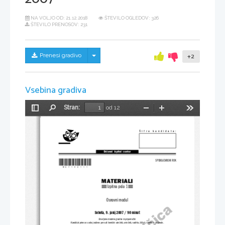
NA VOLJO OD:
21.12.2018
ŠTEVILO OGLEDOV: 326
ŠTEVILO PRENOSOV: 231
Skrij/prikaži meni
Prenesi gradivo
+2
Vsebina gradiva
Stran:
od 12
Preklopi
Najdi
Pomanjšaj
Povečaj
Orodja
stransko
vrstico
Šifra  kandidata:
Državni  izpitni  center
*M07180111*
SPOMLADANSKI ROK
MATERIALI
Izpitna pola 1
Osnovni modul
Sobota, 9. junij 2007 / 90 minut
Dovoljeno dodatno gradivo in pripomočki:
Kandidat prinese s seboj nalivno pero ali kemični svinčnik, svinčnik, radirko, šilček, ravnilo in računalo.