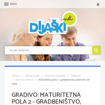
MENI
Domov
Zbirka gradiv
Strokovni predmeti
Materiali
Splošna matura
Maturitetna pola 2 - gradbeništvo, jesenski rok
2015
GRADIVO:
MATURITETNA
POLA 2 - GRADBENIŠTVO,