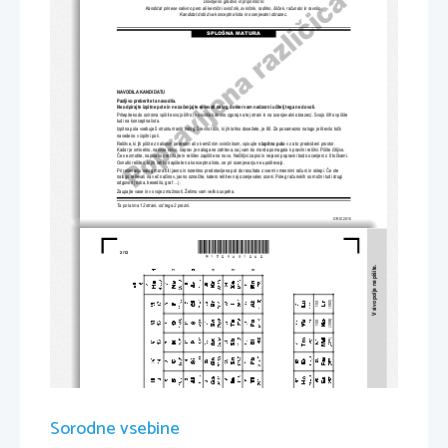
Dovoljeno gradivo in pripomo
č
ki:
Kandidat prinese nalivno pero ali kemi
č
ni svin
č
nik, svin
č
nik, radirko, šil
č
ek, ra
č
unalo in ravnilo.
Kandidat dobi dva konceptna lista
 in ocenjevalni obrazec.
SPLOŠNA MATURA
NAVODILA KANDIDATU
Pazljivo preberite ta navodila. 
Ne odpirajte izpitne pole in ne za
č
enjajte reševati nalog, dokler vam nadzorni u
č
itelj tega ne dovoli.
Prilepite kodo oziroma vpiš
ite svojo šifro (v okvir
č
ek desno zgoraj na tej strani in na ocenj
evalni obrazec). Svojo šifro vpišite 
tudi na konceptna lista.
Izpitna pola vsebuje 5 strukt
uriranih nalog. Število to
č
k, ki jih lahko dosežete, je 80.
 Za posamezno nalogo je število to
č
k 
navedeno v izpitni poli.
Rešitve, ki jih pišite z nalivnim peresom ali s kemi
č
nim svin
č
nikom, vpisujte 
v izpitno polo
v za to predvideni prostor. 
Kadar je smiselno, narišite skico, 
č
eprav je naloga ne zahteva, saj vam bo mor
da pomagala k pravilni rešitvi. Pišite 
č
itljivo. 
Č
e se zmotite, napisano pre
č
rtajte in rešitev zapišite na novo. Ne
č
itljivi zapisi in nejasni
 popravki bodo ocenjeni z 0 to
č
kami. 
Osnutki rešitev, ki jih lahko napišete na k
onceptna lista, se pri ocenjevanju ne upoštevajo.
Pri reševanju nalog mora biti jasno in korektno 
predstavljena pot do rezultata z vsemi vmesnimi ra
č
uni in sklepi. 
Č
e ste 
nalogo reševali na ve
č
 na
č
inov, jasno ozna
č
ite, katero rešitev naj ocenjevalec oceni. Poleg ra
č
unskih so možni tudi drugi 
odgovori (risba, besedilo, graf ...).
Zaupajte vase in v svoje zmož
nosti. Želimo vam veliko uspeha.
Ta pola ima 12 strani, od tega 2 prazni.
© RIC 2015
*M1528031202*
2/12 
V sivo polje ne pišite.
Sorodne vsebine