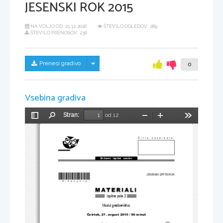
JESENSKI ROK 2015
NA VOLJO OD:
21.12.2018
ŠTEVILO OGLEDOV: 289
ŠTEVILO PRENOSOV: 236
Skrij/prikaži meni
Prenesi gradivo
0
Vsebina gradiva
Stran:
od 12
Preklopi
Najdi
Pomanjšaj
Povečaj
Orodja
stransko
vrstico
Šifra kandidata:
Državni  izpitni  center
*M15280312* 
JESENSKI IZPITNI ROK
Izpitna pola 2
Modul gradbeništvo
Č
etrtek, 27. avgust 2015 / 90 minut