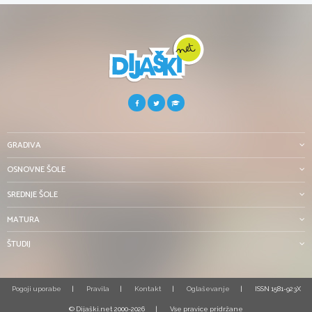
GRADIVA
OSNOVNE ŠOLE
SREDNJE ŠOLE
MATURA
ŠTUDIJ
Pogoji uporabe
Pravila
Kontakt
Oglaševanje
ISSN 1581-923X
© Dijaški.net 2000-2026
Vse pravice pridržane