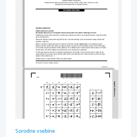
Dovoljeno gradivo in pripomo
č
ki:
Kandidat prinese nalivno pero ali kemi
č
ni svin
č
nik, svin
č
nik, radirko, šil
č
ek, ra
č
unalo in ravnilo.
Kandidat dobi dva konceptna lista
 in ocenjevalni obrazec.
SPLOŠNA MATURA
NAVODILA KANDIDATU
Pazljivo preberite ta navodila. 
Ne odpirajte izpitne pole in ne za
č
enjajte reševati nalog, dokler vam nadzorni u
č
itelj tega ne dovoli.
Prilepite kodo oziroma vpiš
ite svojo šifro (v okvir
č
ek desno zgoraj na tej strani in na ocenj
evalni obrazec). Svojo šifro vpišite 
tudi na konceptna lista.
Izpitna pola vsebuje 5 strukt
uriranih nalog. Število to
č
k, ki jih lahko dosežete, je 80.
 Za posamezno nalogo je število to
č
k 
navedeno v izpitni poli.
Rešitve, ki jih pišite z nalivnim peresom ali s kemi
č
nim svin
č
nikom, vpisujte 
v izpitno polo
v za to predvideni prostor. 
Kadar je smiselno, narišite skico, 
č
eprav je naloga ne zahteva, saj vam bo mor
da pomagala k pravilni rešitvi. Pišite 
č
itljivo. 
Č
e se zmotite, napisano pre
č
rtajte in rešitev zapišite na novo. Ne
č
itljivi zapisi in nejasni
 popravki bodo ocenjeni z 0 to
č
kami. 
Osnutki rešitev, ki jih lahko napišete na k
onceptna lista, se pri ocenjevanju ne upoštevajo.
Pri reševanju nalog mora biti jasno in korektno 
predstavljena pot do rezultata z vsemi vmesnimi ra
č
uni in sklepi. 
Č
e ste 
nalogo reševali na ve
č
 na
č
inov, jasno ozna
č
ite, katero rešitev naj ocenjevalec oceni. Poleg ra
č
unskih so možni tudi drugi 
odgovori (risba, besedilo, graf ...).
Zaupajte vase in v svoje zmož
nosti. Želimo vam veliko uspeha.
Ta pola ima 12 strani, od tega 1 prazno.
© RIC 2014
*M1418031202*
2/12 
V sivo polje ne pišite.
Sorodne vsebine