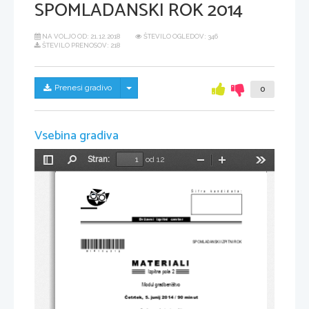
SPOMLADANSKI ROK 2014
NA VOLJO OD:
21.12.2018
ŠTEVILO OGLEDOV: 346
ŠTEVILO PRENOSOV: 218
Skrij/prikaži meni
Prenesi gradivo
0
Vsebina gradiva
Stran:
od 12
Preklopi
Najdi
Pomanjšaj
Povečaj
Orodja
stransko
vrstico
Šifra kandidata:
Državni  izpitni  center
*M14180312* 
SPOMLADANSKI IZPITNI ROK
Izpitna pola 2
Modul gradbeništvo
Č
etrtek, 5. junij 2014 / 90 minut