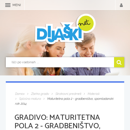
MENI
Domov
Zbirka gradiv
Strokovni predmeti
Materiali
Splošna matura
Maturitetna pola 2 - gradbeništvo, spomladanski
rok 2014
GRADIVO:
MATURITETNA
POLA 2 - GRADBENIŠTVO,