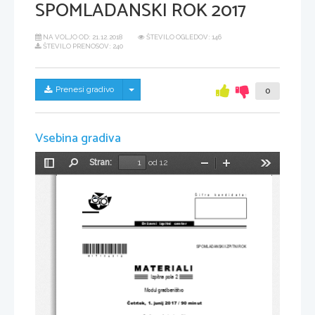
SPOMLADANSKI ROK 2017
NA VOLJO OD:
21.12.2018
ŠTEVILO OGLEDOV: 146
ŠTEVILO PRENOSOV: 240
Skrij/prikaži meni
Prenesi gradivo
0
Vsebina gradiva
Stran:
od 12
Preklopi
Najdi
Pomanjšaj
Povečaj
Orodja
stransko
vrstico
Šifra kandidata:
Državni  izpitni  center
*M17180312* 
SPOMLADANSKI IZPITNI ROK
Izpitna pola 2
Modul gradbeništvo
Č
etrtek, 1. junij 2017 / 90 minut