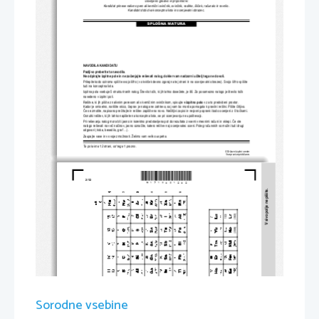
Dovoljeno gradivo in pripomo
č
ki:
Kandidat prinese nalivno pero ali kemi
č
ni svin
č
nik, svin
č
nik, radirko, šil
č
ek, ra
č
unalo in ravnilo.
Kandidat dobi dva konceptna lista
 in ocenjevalni obrazec.
SPLOŠNA MATURA
NAVODILA KANDIDATU
Pazljivo preberite ta navodila. 
Ne odpirajte izpitne pole in ne za
č
enjajte reševati nalog, dokler vam nadzorni u
č
itelj tega ne dovoli.
Prilepite kodo oziroma vpiš
ite svojo šifro (v okvir
č
ek desno zgoraj na tej strani in na ocenj
evalni obrazec). Svojo šifro vpišite 
tudi na konceptna lista.
Izpitna pola vsebuje 5 strukt
uriranih nalog. Število to
č
k, ki jih lahko dosežete, je 80.
 Za posamezno nalogo je število to
č
k 
navedeno v izpitni poli.
Rešitve, ki jih pišite z nalivnim peresom ali s kemi
č
nim svin
č
nikom, vpisujte 
v izpitno polo
v za to predvideni prostor. 
Kadar je smiselno, narišite skico, 
č
eprav je naloga ne zahteva, saj vam bo mor
da pomagala k pravilni rešitvi. Pišite 
č
itljivo. 
Č
e se zmotite, napisano pre
č
rtajte in rešitev zapišite na novo. Ne
č
itljivi zapisi in nejasni
 popravki bodo ocenjeni z 0 to
č
kami. 
Osnutki rešitev, ki jih lahko napišete na k
onceptna lista, se pri ocenjevanju ne upoštevajo.
Pri reševanju nalog mora biti jasno in korektno 
predstavljena pot do rezultata z vsemi vmesnimi ra
č
uni in sklepi. 
Č
e ste 
nalogo reševali na ve
č
 na
č
inov, jasno ozna
č
ite, katero rešitev naj ocenjevalec oceni. Poleg ra
č
unskih so možni tudi drugi 
odgovori (risba, besedilo, graf ...).
Zaupajte vase in v svoje zmož
nosti. Želimo vam veliko uspeha.
Ta pola ima 12 strani, od tega 1 prazno.
© Državni izpitni center
Vse pravice pridržane.
*M1718031202*
2/12 
V sivo polje ne pišite.
Sorodne vsebine