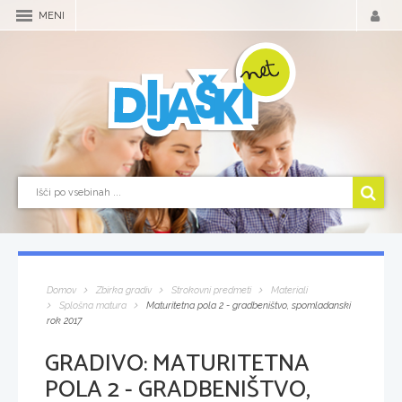
MENI
Domov
Zbirka gradiv
Strokovni predmeti
Materiali
Splošna matura
Maturitetna pola 2 - gradbeništvo, spomladanski
rok 2017
GRADIVO:
MATURITETNA
POLA 2 - GRADBENIŠTVO,